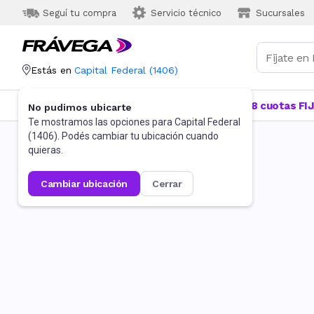
Seguí tu compra
Servicio técnico
Sucursales
Estás en
Capital Federal
(
1406
)
Categorías
Más Vendidos
Ofertas
18 cuotas FI
No pudimos ubicarte
Te mostramos las opciones para
Capital Federal
(
1406
). Podés cambiar tu ubicación cuando
quieras.
cambiar ubicación
cerrar