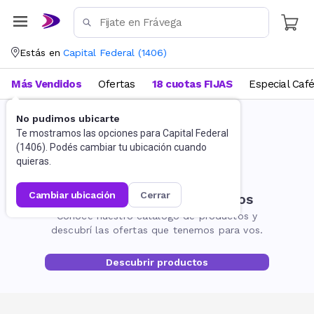
Estás en
Capital Federal
(
1406
)
Más Vendidos
Ofertas
18 cuotas FIJAS
Especial Caf
No pudimos ubicarte
Te mostramos las opciones para
Capital Federal
(
1406
). Podés cambiar tu ubicación cuando
quieras.
cambiar ubicación
cerrar
No encontramos resultados
Conocé nuestro catálogo de productos y
descubrí las ofertas que tenemos para vos.
Descubrir productos