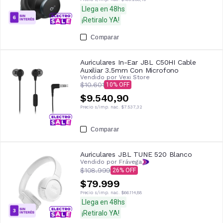
Llega en 48hs
¡Retiralo YA!
Comparar
Auriculares In-Ear JBL C50HI Cable
Auxiliar 3.5mm Con Microfono
Vendido por
Vexi Store
$10.601
10
$9.540,90
Precio s/imp. nac.
$7.537,32
Comparar
Auriculares JBL TUNE 520 Blanco
Vendido por Frávega
$108.999
26
$79.999
Precio s/imp. nac.
$66.114,88
Llega en 48hs
¡Retiralo YA!