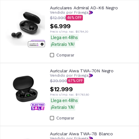
Auriculares Admiral AD-K6 Negro
Vendido por Frávega
$12.999
46
$6.999
Precio s/imp. nac.
$5.784,30
Llega en 48hs
¡Retiralo YA!
Comparar
Auricular Aiwa TWA-70N Negro
Vendido por Frávega
$39.999
67
$12.999
Precio s/imp. nac.
$11.763,80
Llega en 48hs
¡Retiralo YA!
Comparar
Auricular Aiwa TWA-7B Blanco
Vendido por Frávega