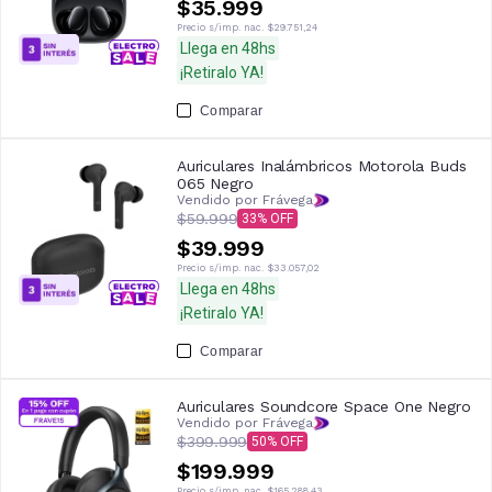
$35.999
Precio s/imp. nac.
$29.751,24
Llega en 48hs
¡Retiralo YA!
Comparar
Auriculares Inalámbricos Motorola Buds
065 Negro
Vendido por Frávega
$59.999
33
$39.999
Precio s/imp. nac.
$33.057,02
Llega en 48hs
¡Retiralo YA!
Comparar
Auriculares Soundcore Space One Negro
Vendido por Frávega
$399.999
50
$199.999
Precio s/imp. nac.
$165.288,43