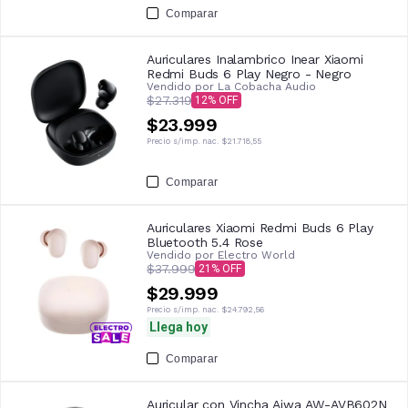
Comparar
Auriculares Inalambrico Inear Xiaomi
Redmi Buds 6 Play Negro - Negro
Vendido por
La Cobacha Audio
$27.319
12
$23.999
Precio s/imp. nac.
$21.718,55
Comparar
Auriculares Xiaomi Redmi Buds 6 Play
Bluetooth 5.4 Rose
Vendido por
Electro World
$37.999
21
$29.999
Precio s/imp. nac.
$24.792,56
Llega hoy
Comparar
Auricular con Vincha Aiwa AW-AVB602N