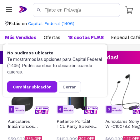
Estás en
Capital Federal
(
1406
)
Más Vendidos
Ofertas
18 cuotas FIJAS
Especial Caf
No pudimos ubicarte
¡Aprovechá las ofertas destacadas!
Te mostramos las opciones para
Capital Federal
(
1406
). Podés cambiar tu ubicación cuando
quieras.
cambiar ubicación
cerrar
Auriculares
Parlante Portátil
Auriculares Sony
Inalámbricos
TCL Party Speaker
WI-C100/BZ Neg
Motorola Buds 065
TP200K
Negro
$59.999
$1.199.999
$69.999
33
30
14