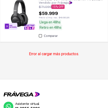
Vendido por Frávega
$71.099
15
$59.999
Precio s/imp. nac.
$49.585,95
Llega en 48hs
Retiro en 48hs
Comparar
Error al cargar más productos.
Asistente virtual