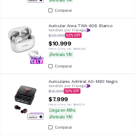
Comparar
Auricular Aiwa TWA-80B Blanco
Vendido por Frávega
$29.999
63
$10.999
Precio s/imp. nac.
$9.953,85
¡Retiralo YA!
Comparar
Auriculares Admiral AD-M90 Negro
Vendido por Frávega
$15.999
50
$7.999
Precio s/imp. nac.
$6.610,74
Llega en 48hs
¡Retiralo YA!
Comparar