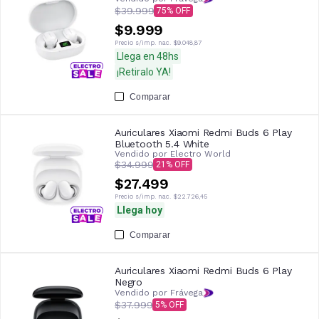
$39.999
75
$9.999
Precio s/imp. nac.
$9.048,87
Llega en 48hs
¡Retiralo YA!
Comparar
Auriculares Xiaomi Redmi Buds 6 Play
Bluetooth 5.4 White
Vendido por
Electro World
$34.999
21
$27.499
Precio s/imp. nac.
$22.726,45
Llega hoy
Comparar
Auriculares Xiaomi Redmi Buds 6 Play
Negro
Vendido por Frávega
$37.999
5