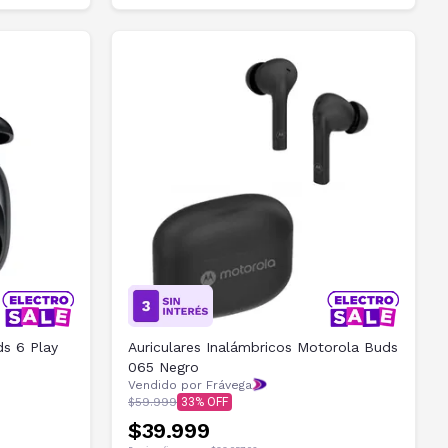
ds 6 Play
Auriculares Inalámbricos Motorola Buds
065 Negro
Vendido por Frávega
$59.999
33
$39.999