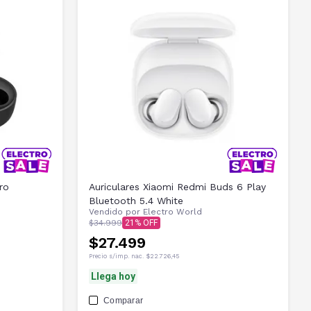
ro
Auriculares Xiaomi Redmi Buds 6 Play
Bluetooth 5.4 White
Vendido por
Electro World
$34.999
21
$27.499
Precio s/imp. nac.
$22.726,45
Llega hoy
Comparar