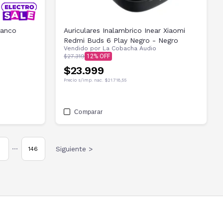
lanco
Auriculares Inalambrico Inear Xiaomi
Redmi Buds 6 Play Negro - Negro
Vendido por
La Cobacha Audio
$27.319
12
$23.999
Precio s/imp. nac.
$21.718,55
Comparar
Siguiente >
146
•••