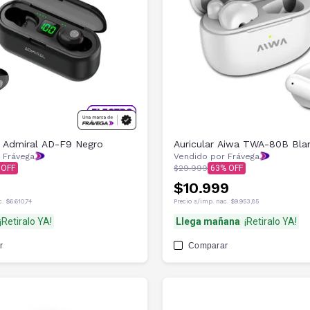
s Admiral AD-F9 Negro
Auricular Aiwa TWA-80B Bla
 Frávega
Vendido por Frávega
$29.999
63
$10.999
c.
$6.610,74
Precio s/imp. nac.
$9.953,85
¡Retiralo YA!
Llega mañana
¡Retiralo YA!
r
Comparar