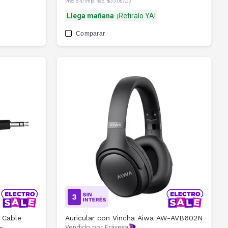
Precio s/imp. nac.
$33.057,02
Llega mañana
¡Retiralo YA!
Comparar
 Cable
Auricular con Vincha Aiwa AW-AVB602N
Vendido por Frávega