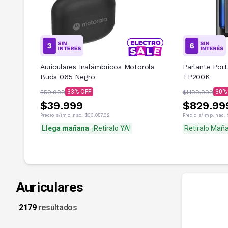
Auriculares Inalámbricos Motorola
Parlante Port
Buds 065 Negro
TP200K
33
30
$59.999
$1.199.999
$39.999
$829.99
Precio s/imp. nac.
$33.057,02
Precio s/imp. nac.
Llega mañana
¡Retiralo YA!
Retiralo Mañ
Auriculares
2179
resultados