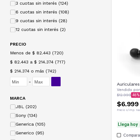
3 cuotas sin interés (124)
6 cuotas sin interés (108)
9 cuotas sin interés (28)
12 cuotas sin interés (2)
PRECIO
Menos de $ 82.443
(
720
)
$ 82.443 a $ 214.374
(
717
)
$ 214.374 o más
(
742
)
-
Auriculare
Vendido por
$12.999
46
MARCA
$6.999
JBL (202)
Precio s/imp. na
Sony (134)
Generica (105)
Llega hoy
Generico (95)
Compara