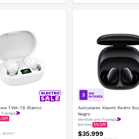
 Aiwa TWA-7B Blanco
Auriculares Xiaomi Redmi Bu
 Frávega
Negro
Vendido por Frávega
$37.999
5
$35.999
c.
$9.048,87