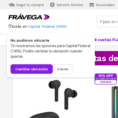
Seguí tu compra
Servicio técnico
Sucursales
Estás en
Capital Federal
(
1406
)
Categorías
Más Vendidos
Ofertas
18 cuotas FI
No pudimos ubicarte
Te mostramos las opciones para
Capital Federal
(
1406
). Podés cambiar tu ubicación cuando
¡Aprovechá las ofertas d
quieras.
cambiar ubicación
cerrar