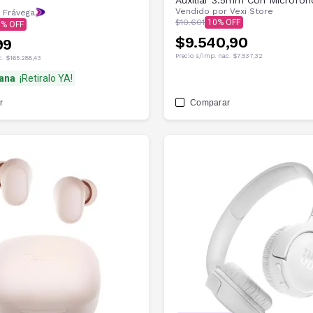
Auxiliar 3.5mm Con Microfon
Vendido por
Vexi Store
 Frávega
$10.601
10
0
$9.540,90
99
Precio s/imp. nac.
$7.537,32
c.
$165.288,43
ana
¡Retiralo YA!
r
Comparar