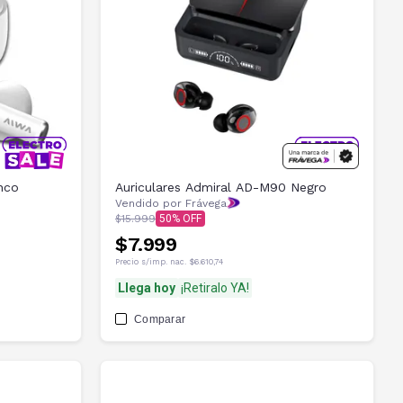
nco
Auriculares Admiral AD-M90 Negro
Vendido por Frávega
$15.999
50
$7.999
Precio s/imp. nac.
$6.610,74
Llega hoy
¡Retiralo YA!
Comparar