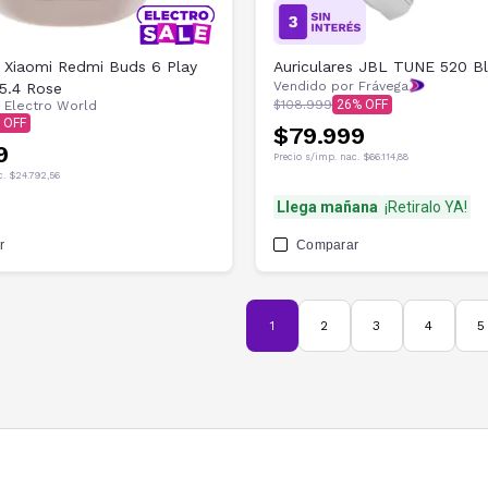
s Xiaomi Redmi Buds 6 Play
Auriculares JBL TUNE 520 B
Vendido por Frávega
5.4 Rose
$108.999
26
r
Electro World
$79.999
9
Precio s/imp. nac.
$66.114,88
c.
$24.792,56
Llega mañana
¡Retiralo YA!
r
Comparar
1
2
3
4
5