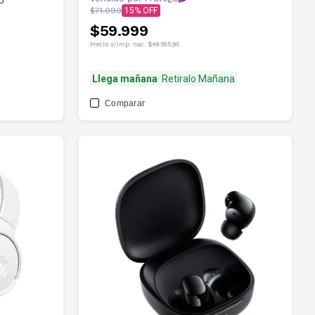
o
$71.099
15
$59.999
Precio s/imp. nac.
$49.585,95
Llega mañana
Retiralo Mañana
Comparar