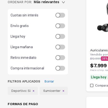
Más relevantes
ORDENAR POR:
Cuotas sin interés
Envío gratis
Llega hoy
Llega mañana
Auriculare
Vendido por
Retiro inmediato
$12.999
38
$7.999
Compra internacional
Precio s/imp. na
Llega hoy
Borrar
FILTROS APLICADOS
Compara
Deportivo: Si
Ilumicenter
FORMAS DE PAGO