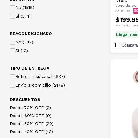
Negro
Vendido por
No (1519)
$399.999
5
Si (374)
$199.9
Precio s/imp. na
REACONDICIONADO
Llega mañ
No (342)
Compara
Si (10)
TIPO DE ENTREGA
Retiro en sucursal (937)
Envío a domicilio (2179)
DESCUENTOS
Desde 70% OFF (2)
Desde 60% OFF (9)
Desde 50% OFF (20)
Desde 40% OFF (43)