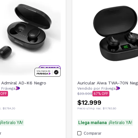
s Admiral AD-K6 Negro
Auricular Aiwa TWA-70N Neg
 Frávega
Vendido por Frávega
$39.999
67
$12.999
c.
$5.784,30
Precio s/imp. nac.
$11.763,80
¡Retiralo YA!
Llega mañana
¡Retiralo YA!
r
Comparar