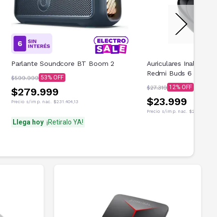
Parlante Soundcore BT Boom 2
Auriculares Inalambri
Redmi Buds 6 Play Ne
53
$599.999
12
$27.319
$279.999
$23.999
Precio s/imp. nac.
$231.404,13
Precio s/imp. nac.
$21.718,55
Llega hoy
¡Retiralo YA!