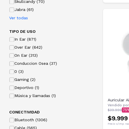
Skullcandy (70)
Jabra (61)
Ver todas
TIPO DE USO
In Ear (871)
Over Ear (642)
On Ear (313)
Conduccion Osea (37)
0 (3)
Gaming (2)
Deportivo (1)
Música y llamadas (1)
Auricular
Vendido por
$39.999
75
CONECTIVIDAD
$9.999
Bluetooth (1306)
Precio s/imp. na
Cable (565)