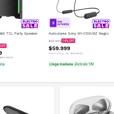
átil TCL Party Speaker
Auriculares Sony WI-C100/BZ Negro
14
$69.999
$59.999
9
Precio s/imp. nac.
$49.585,95
$685.949,59
ana
Llega mañana
¡Retiralo YA!