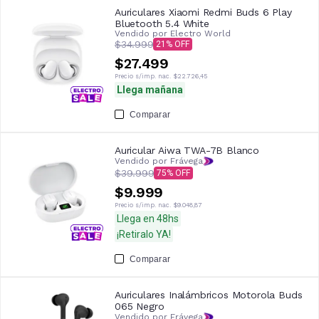
Auriculares Xiaomi Redmi Buds 6 Play
Bluetooth 5.4 White
Vendido por
Electro World
$34.999
21
$27.499
Precio s/imp. nac.
$22.726,45
Llega mañana
Comparar
Auricular Aiwa TWA-7B Blanco
Vendido por Frávega
$39.999
75
$9.999
Precio s/imp. nac.
$9.048,87
Llega en 48hs
¡Retiralo YA!
Comparar
Auriculares Inalámbricos Motorola Buds
065 Negro
Vendido por Frávega