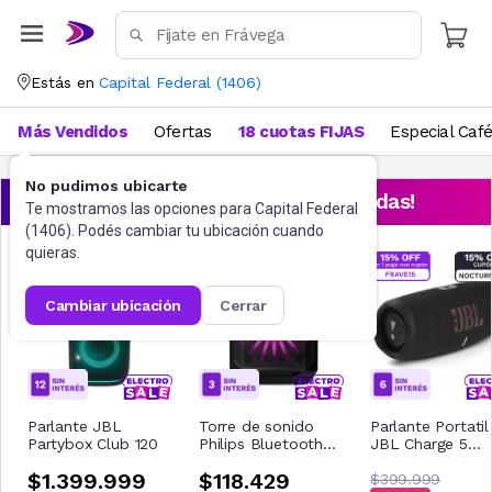
Estás en
Capital Federal
(
1406
)
Más Vendidos
Ofertas
18 cuotas FIJAS
Especial Caf
No pudimos ubicarte
¡Aprovechá las ofertas destacadas!
Te mostramos las opciones para
Capital Federal
(
1406
). Podés cambiar tu ubicación cuando
quieras.
cambiar ubicación
cerrar
Parlante JBL
Torre de sonido
Parlante Portatil
Partybox Club 120
Philips Bluetooth
JBL Charge 5
TAX2208/00
Negro
$1.399.999
$118.429
$399.999