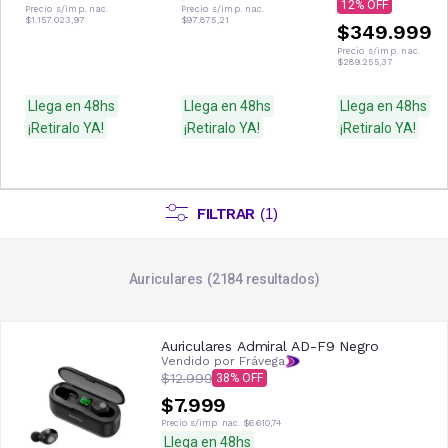
12
Precio s/imp. nac.
Precio s/imp. nac.
$1.157.023,97
$97.875,21
$349.999
Precio s/imp. nac.
$289.255,37
Llega en 48hs
Llega en 48hs
Llega en 48hs
¡Retiralo YA!
¡Retiralo YA!
¡Retiralo YA!
FILTRAR
(
1
)
Auriculares
2184
resultados
Auriculares Admiral AD-F9 Negro
Vendido por Frávega
$12.999
38
$7.999
Precio s/imp. nac.
$6.610,74
Llega en 48hs