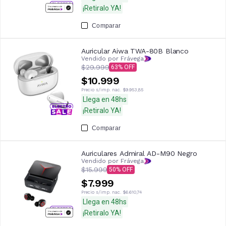
¡Retiralo YA!
Comparar
Auricular Aiwa TWA-80B Blanco
Vendido por Frávega
$29.999
63
$10.999
Precio s/imp. nac.
$9.953,85
Llega en 48hs
¡Retiralo YA!
Comparar
Auriculares Admiral AD-M90 Negro
Vendido por Frávega
$15.999
50
$7.999
Precio s/imp. nac.
$6.610,74
Llega en 48hs
¡Retiralo YA!