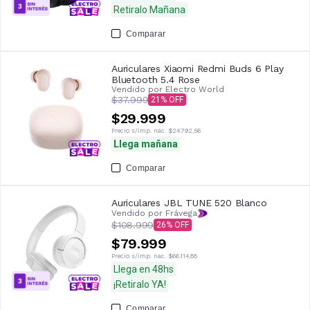
Retiralo Mañana
Comparar
Auriculares Xiaomi Redmi Buds 6 Play
Bluetooth 5.4 Rose
Vendido por
Electro World
$37.999
21
$29.999
Precio s/imp. nac.
$24.792,56
Llega mañana
Comparar
Auriculares JBL TUNE 520 Blanco
Vendido por Frávega
$108.999
26
$79.999
Precio s/imp. nac.
$66.114,88
Llega en 48hs
¡Retiralo YA!
Comparar