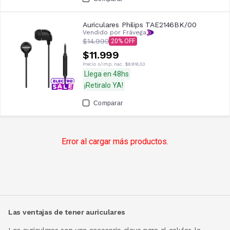
Auriculares Philips TAE2146BK/00
Vendido por Frávega
$14.999
20
$11.999
Precio s/imp. nac.
$9.916,53
Llega en 48hs
¡Retiralo YA!
Comparar
Error al cargar más productos.
Las ventajas de tener auriculares
Los auriculares son una accesorio clave para el celular, la