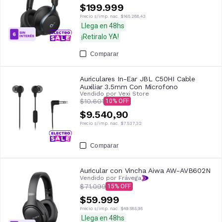
$199.999
Precio s/imp. nac.
$165.288,43
Llega en 48hs
¡Retiralo YA!
Comparar
Auriculares In-Ear JBL C50HI Cable
Auxiliar 3.5mm Con Microfono
Vendido por
Vexi Store
$10.601
10
$9.540,90
Precio s/imp. nac.
$7.537,32
Comparar
Auricular con Vincha Aiwa AW-AVB602N
Vendido por Frávega
$71.099
15
$59.999
Precio s/imp. nac.
$49.585,95
Llega en 48hs