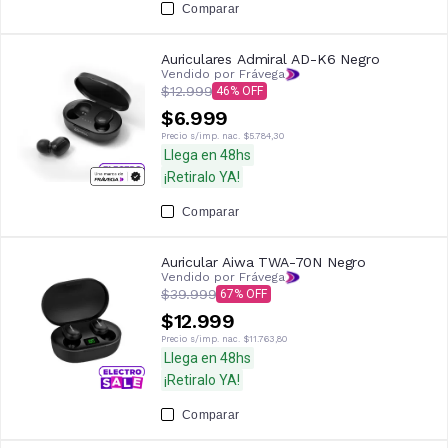
Comparar
Auriculares Admiral AD-K6 Negro
Vendido por Frávega
$12.999
46
$6.999
Precio s/imp. nac.
$5.784,30
Llega en 48hs
¡Retiralo YA!
Comparar
Auricular Aiwa TWA-70N Negro
Vendido por Frávega
$39.999
67
$12.999
Precio s/imp. nac.
$11.763,80
Llega en 48hs
¡Retiralo YA!
Comparar