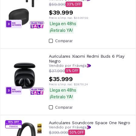
$59.999
33
$39.999
Precio s/imp. nac.
$33.057,02
Llega en 48hs
¡Retiralo YA!
Comparar
Auriculares Xiaomi Redmi Buds 6 Play
Negro
Vendido por Frávega
$37.999
5
$35.999
Precio s/imp. nac.
$29.751,24
Llega en 48hs
¡Retiralo YA!
Comparar
Auriculares Soundcore Space One Negro
Vendido por Frávega
$399.999
50