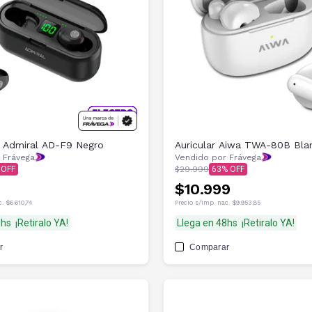
s Admiral AD-F9 Negro
Auricular Aiwa TWA-80B Bla
 Frávega
Vendido por Frávega
$29.999
63
$10.999
c.
$6.610,74
Precio s/imp. nac.
$9.953,85
8hs
¡Retiralo YA!
Llega en 48hs
¡Retiralo YA!
r
Comparar