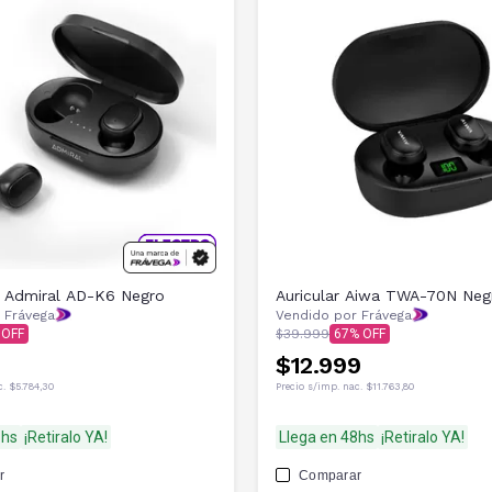
s Admiral AD-K6 Negro
Auricular Aiwa TWA-70N Neg
 Frávega
Vendido por Frávega
$39.999
67
$12.999
c.
$5.784,30
Precio s/imp. nac.
$11.763,80
8hs
¡Retiralo YA!
Llega en 48hs
¡Retiralo YA!
r
Comparar