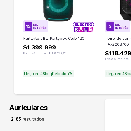
Parlante JBL Partybox Club 120
Torre de soni
TAX2208/00
$1.399.999
$118.42
Precio s/imp. nac.
$1.157.023,97
Precio s/imp. nac.
Llega en 48hs
¡Retiralo YA!
Llega en 48h
Auriculares
2185
resultados