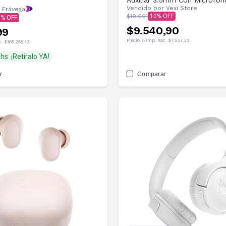
Auxiliar 3.5mm Con Microfon
Vendido por
Vexi Store
 Frávega
$10.601
10
0
$9.540,90
99
Precio s/imp. nac.
$7.537,32
c.
$165.288,43
8hs
¡Retiralo YA!
r
Comparar