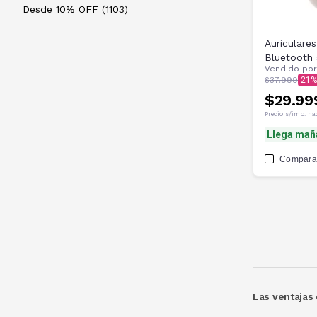
Desde 10% OFF (1103)
Auriculare
Bluetooth 
Vendido po
$37.999
21
$29.99
Precio s/imp. na
Llega mañ
Compara
Las ventajas 