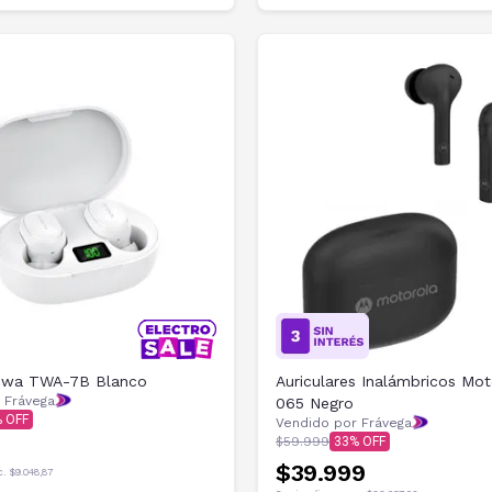
 Aiwa TWA-7B Blanco
Auriculares Inalámbricos Mo
 Frávega
065 Negro
Vendido por Frávega
$59.999
33
$39.999
c.
$9.048,87