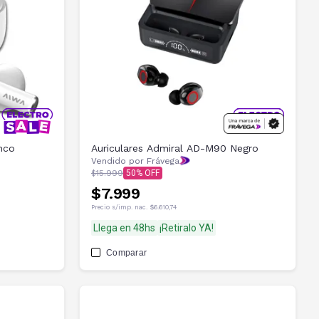
nco
Auriculares Admiral AD-M90 Negro
Vendido por Frávega
$15.999
50
$7.999
Precio s/imp. nac.
$6.610,74
Llega en 48hs
¡Retiralo YA!
Comparar