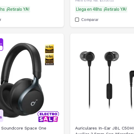
Precio s/imp. nac.
$33.057,02
8hs
¡Retiralo YA!
Llega en 48hs
¡Retiralo YA!
r
Comparar
s Soundcore Space One
Auriculares In-Ear JBL C50HI