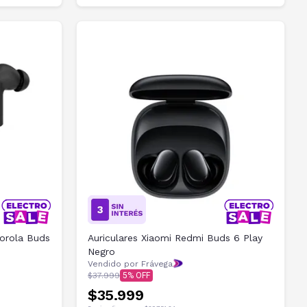
torola Buds
Auriculares Xiaomi Redmi Buds 6 Play
Negro
Vendido por Frávega
$37.999
5
$35.999