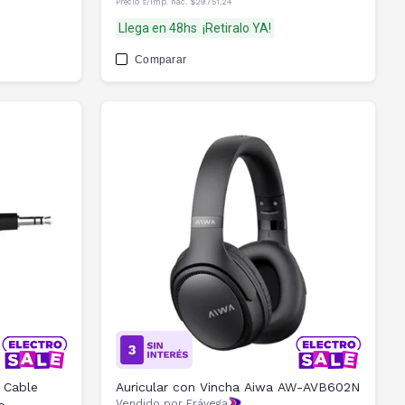
Precio s/imp. nac.
$29.751,24
Llega en 48hs
¡Retiralo YA!
Comparar
 Cable
Auricular con Vincha Aiwa AW-AVB602N
Vendido por Frávega