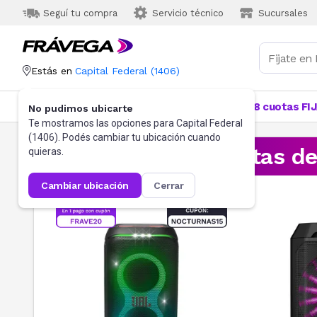
Seguí tu compra
Servicio técnico
Sucursales
Estás en
Capital Federal
(
1406
)
Categorías
Más Vendidos
Ofertas
18 cuotas FI
No pudimos ubicarte
Te mostramos las opciones para
Capital Federal
(
1406
). Podés cambiar tu ubicación cuando
¡Aprovechá las ofertas d
quieras.
cambiar ubicación
cerrar