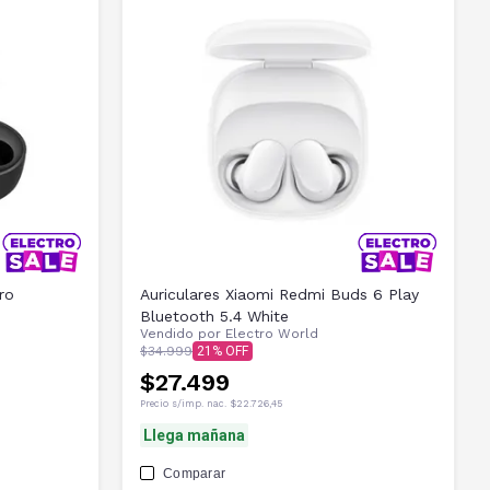
ro
Auriculares Xiaomi Redmi Buds 6 Play
Bluetooth 5.4 White
Vendido por
Electro World
$34.999
21
$27.499
Precio s/imp. nac.
$22.726,45
Llega mañana
Comparar