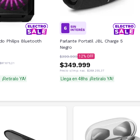
do Philips Bluetooth
Parlante Portatil JBL Charge 5
Negro
9
12
$399.999
$349.999
$97.875,21
Precio s/imp. nac.
$289.255,37
s
¡Retiralo YA!
Llega en 48hs
¡Retiralo YA!