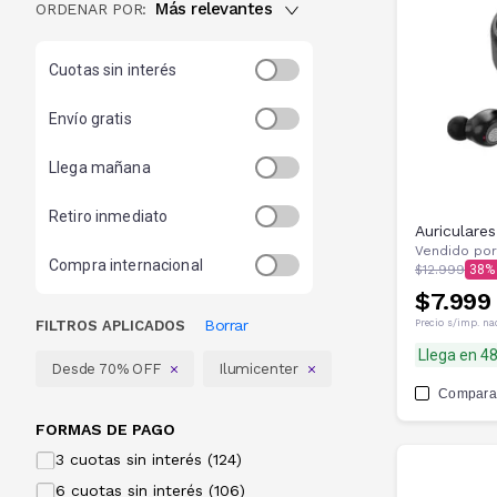
Más relevantes
ORDENAR POR:
Cuotas sin interés
Envío gratis
Llega mañana
Retiro inmediato
Auriculare
Vendido por
Compra internacional
$12.999
38
$7.999
Borrar
FILTROS APLICADOS
Precio s/imp. na
Llega en 4
Desde 70% OFF
Ilumicenter
Compara
FORMAS DE PAGO
3 cuotas sin interés (124)
6 cuotas sin interés (106)