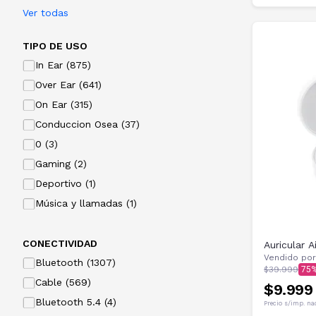
Ver todas
TIPO DE USO
In Ear (875)
Over Ear (641)
On Ear (315)
Conduccion Osea (37)
0 (3)
Gaming (2)
Deportivo (1)
Música y llamadas (1)
CONECTIVIDAD
Auricular
Vendido por
Bluetooth (1307)
$39.999
75
Cable (569)
$9.999
Bluetooth 5.4 (4)
Precio s/imp. na