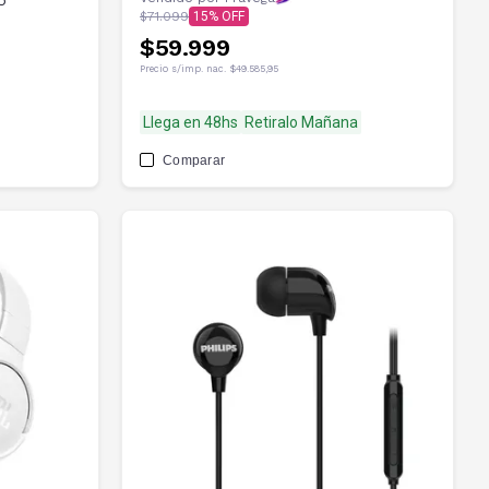
o
$71.099
15
$59.999
Precio s/imp. nac.
$49.585,95
Llega en 48hs
Retiralo Mañana
Comparar