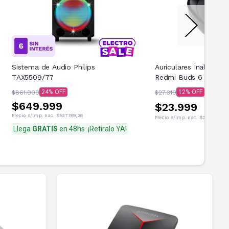
Sistema de Audio Philips
Auriculares Inalambri
TAX5509/77
Redmi Buds 6 Play Ne
24
12
$861.909
$27.319
$649.999
$23.999
Precio s/imp. nac.
$537.189,26
Precio s/imp. nac.
$21.718,55
Llega
GRATIS
en 48hs
¡Retiralo YA!