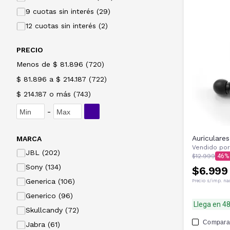
9 cuotas sin interés (29)
12 cuotas sin interés (2)
PRECIO
Menos de $ 81.896
(
720
)
$ 81.896 a $ 214.187
(
722
)
$ 214.187 o más
(
743
)
-
Auriculare
MARCA
Vendido por
JBL (202)
$12.999
46
Sony (134)
$6.999
Generica (106)
Precio s/imp. na
Generico (96)
Llega en 4
Skullcandy (72)
Compara
Jabra (61)