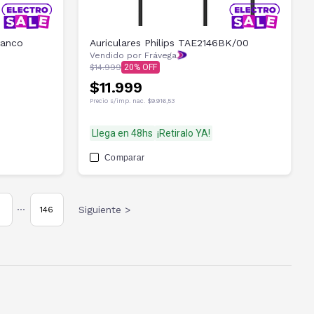
lanco
Auriculares Philips TAE2146BK/00
Vendido por Frávega
$14.999
20
$11.999
Precio s/imp. nac.
$9.916,53
Llega en 48hs
¡Retiralo YA!
Comparar
Siguiente >
146
•••