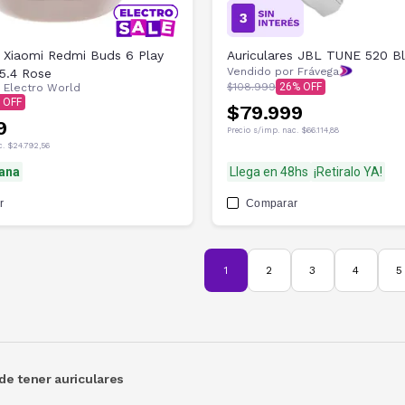
s Xiaomi Redmi Buds 6 Play
Auriculares JBL TUNE 520 B
Vendido por Frávega
5.4 Rose
$108.999
26
r
Electro World
$79.999
9
Precio s/imp. nac.
$66.114,88
c.
$24.792,56
ana
Llega en 48hs
¡Retiralo YA!
r
Comparar
1
2
3
4
5
de tener auriculares