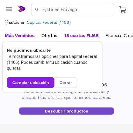
Estás en
Capital Federal
(
1406
)
Más Vendidos
Ofertas
18 cuotas FIJAS
Especial Caf
No pudimos ubicarte
Te mostramos las opciones para
Capital Federal
(
1406
). Podés cambiar tu ubicación cuando
quieras.
cambiar ubicación
cerrar
No encontramos resultados
Conocé nuestro catálogo de productos y
descubrí las ofertas que tenemos para vos.
Descubrir productos