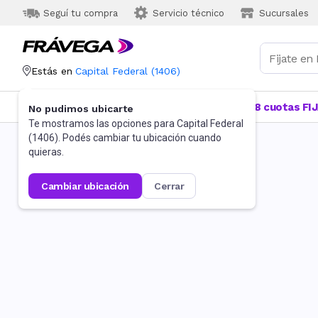
Seguí tu compra
Servicio técnico
Sucursales
Estás en
Capital Federal
(
1406
)
Categorías
Más Vendidos
Ofertas
18 cuotas FI
No pudimos ubicarte
Te mostramos las opciones para
Capital Federal
(
1406
). Podés cambiar tu ubicación cuando
quieras.
cambiar ubicación
cerrar