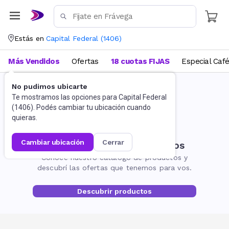
Estás en
Capital Federal
(
1406
)
Más Vendidos
Ofertas
18 cuotas FIJAS
Especial Caf
No pudimos ubicarte
Te mostramos las opciones para
Capital Federal
(
1406
). Podés cambiar tu ubicación cuando
quieras.
cambiar ubicación
cerrar
No encontramos resultados
Conocé nuestro catálogo de productos y
descubrí las ofertas que tenemos para vos.
Descubrir productos