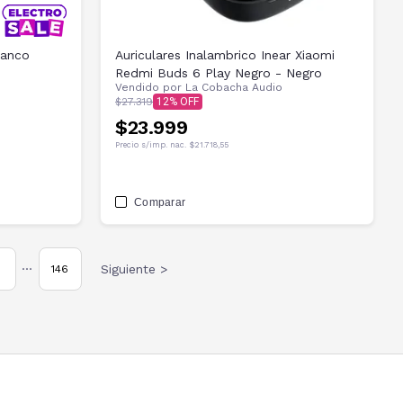
lanco
Auriculares Inalambrico Inear Xiaomi
Redmi Buds 6 Play Negro - Negro
Vendido por
La Cobacha Audio
$27.319
12
$23.999
Precio s/imp. nac.
$21.718,55
Comparar
Siguiente >
146
•••