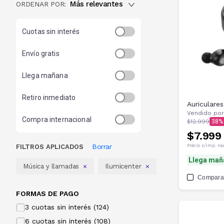
Más relevantes
ORDENAR POR:
Cuotas sin interés
Envío gratis
Llega mañana
Retiro inmediato
Auriculare
Vendido por
Compra internacional
$12.999
38
$7.999
Borrar
FILTROS APLICADOS
Precio s/imp. na
Llega mañ
Música y llamadas
Ilumicenter
Compara
FORMAS DE PAGO
3 cuotas sin interés (124)
6 cuotas sin interés (108)