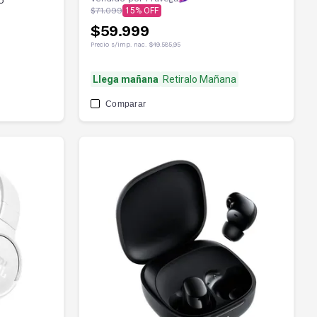
o
$71.099
15
$59.999
Precio s/imp. nac.
$49.585,95
Llega mañana
Retiralo Mañana
Comparar