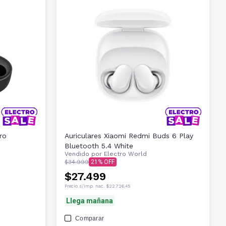
ro
Auriculares Xiaomi Redmi Buds 6 Play
Bluetooth 5.4 White
Vendido por
Electro World
$34.999
21
$27.499
Precio s/imp. nac.
$22.726,45
Llega mañana
Comparar