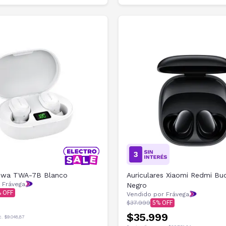
 Aiwa TWA-7B Blanco
Auriculares Xiaomi Redmi Bu
 Frávega
Negro
Vendido por Frávega
$37.999
5
$35.999
c.
$9.048,87