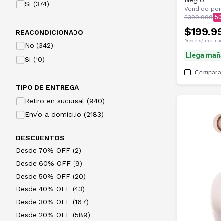
Negro
Si (374)
Vendido por
$399.999
5
$199.9
REACONDICIONADO
Precio s/imp. na
No (342)
Llega mañ
Si (10)
Compara
TIPO DE ENTREGA
Retiro en sucursal (940)
Envío a domicilio (2183)
DESCUENTOS
Desde 70% OFF (2)
Desde 60% OFF (9)
Desde 50% OFF (20)
Desde 40% OFF (43)
Desde 30% OFF (167)
Desde 20% OFF (589)