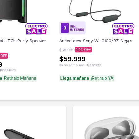
átil TCL Party Speaker
Auriculares Sony WI-C100/BZ Negro
14
$69.999
$59.999
9
Precio s/imp. nac.
$49.585,95
$685.949,59
a
Retiralo Mañana
Llega mañana
¡Retiralo YA!