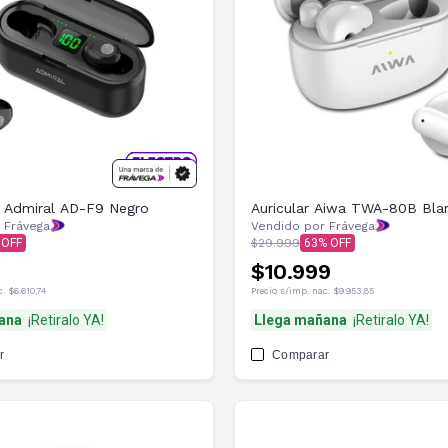
s Admiral AD-F9 Negro
Auricular Aiwa TWA-80B Bla
 Frávega
Vendido por Frávega
$29.999
63
$10.999
c.
$6.610,74
Precio s/imp. nac.
$9.953,85
ana
¡Retiralo YA!
Llega mañana
¡Retiralo YA!
r
Comparar