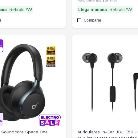
Precio s/imp. nac.
$29.751,24
ana
¡Retiralo YA!
Llega mañana
¡Retiralo YA!
r
Comparar
s Soundcore Space One
Auriculares In-Ear JBL C50HI