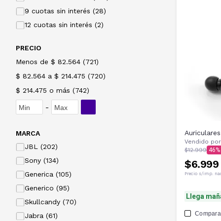
9 cuotas sin interés (28)
12 cuotas sin interés (2)
PRECIO
Menos de $ 82.564
(
721
)
$ 82.564 a $ 214.475
(
720
)
$ 214.475 o más
(
742
)
-
Auriculare
MARCA
Vendido por
JBL (202)
$12.999
46
Sony (134)
$6.999
Generica (105)
Precio s/imp. na
Generico (95)
Llega mañ
Skullcandy (70)
Compara
Jabra (61)