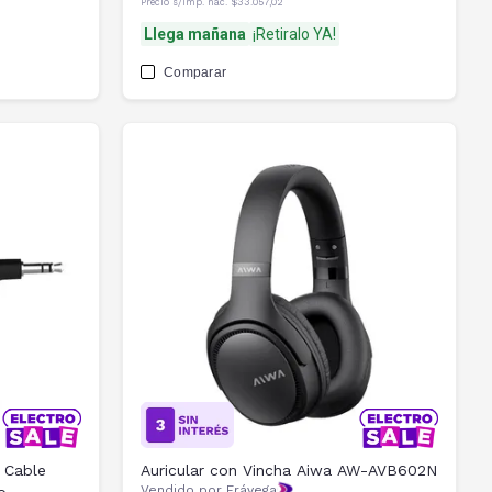
Precio s/imp. nac.
$33.057,02
Llega mañana
¡Retiralo YA!
Comparar
 Cable
Auricular con Vincha Aiwa AW-AVB602N
Vendido por Frávega