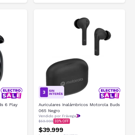
ds 6 Play
Auriculares Inalámbricos Motorola Buds
065 Negro
Vendido por Frávega
$59.999
33
$39.999