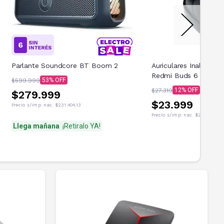
Parlante Soundcore BT Boom 2
Auriculares Inalambri
Redmi Buds 6 Play Ne
53
$599.999
12
$27.319
$279.999
$23.999
Precio s/imp. nac.
$231.404,13
Precio s/imp. nac.
$21.718,55
Llega mañana
¡Retiralo YA!