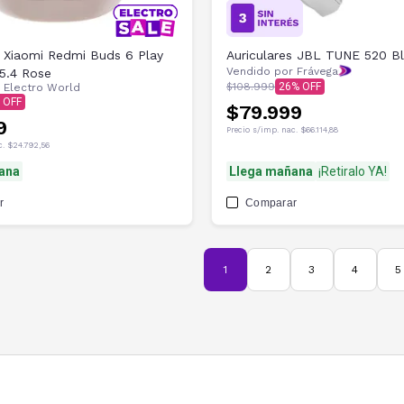
s Xiaomi Redmi Buds 6 Play
Auriculares JBL TUNE 520 B
Vendido por Frávega
5.4 Rose
$108.999
26
r
Electro World
$79.999
9
Precio s/imp. nac.
$66.114,88
c.
$24.792,56
ana
Llega mañana
¡Retiralo YA!
r
Comparar
1
2
3
4
5