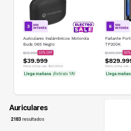
Auriculares Inalámbricos Motorola
Parlante Port
Buds 065 Negro
TP200K
33
30
$59.999
$1.199.999
$39.999
$829.99
Precio s/imp. nac.
$33.057,02
Precio s/imp. nac.
Llega mañana
¡Retiralo YA!
Llega mañan
Auriculares
2183
resultados