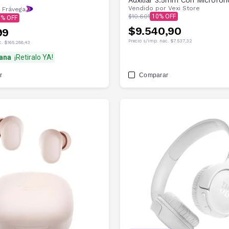
Auxiliar 3.5mm Con Microfon
Vendido por
Vexi Store
 Frávega
$10.601
10
0
$9.540,90
99
Precio s/imp. nac.
$7.537,32
c.
$165.288,43
ana
¡Retiralo YA!
r
Comparar