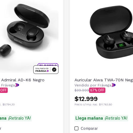
s Admiral AD-K6 Negro
Auricular Aiwa TWA-70N Neg
 Frávega
Vendido por Frávega
$39.999
67
$12.999
c.
$5.784,30
Precio s/imp. nac.
$11.763,80
ana
¡Retiralo YA!
Llega mañana
¡Retiralo YA!
r
Comparar