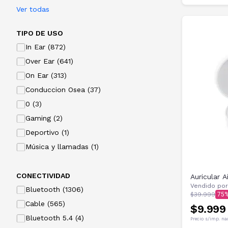
Ver todas
TIPO DE USO
In Ear (872)
Over Ear (641)
On Ear (313)
Conduccion Osea (37)
0 (3)
Gaming (2)
Deportivo (1)
Música y llamadas (1)
CONECTIVIDAD
Auricular
Vendido por
Bluetooth (1306)
$39.999
75
Cable (565)
$9.999
Bluetooth 5.4 (4)
Precio s/imp. na