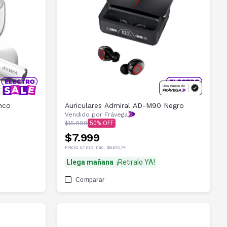
nco
Auriculares Admiral AD-M90 Negro
Vendido por Frávega
$15.999
50
$7.999
Precio s/imp. nac.
$6.610,74
Llega mañana
¡Retiralo YA!
Comparar