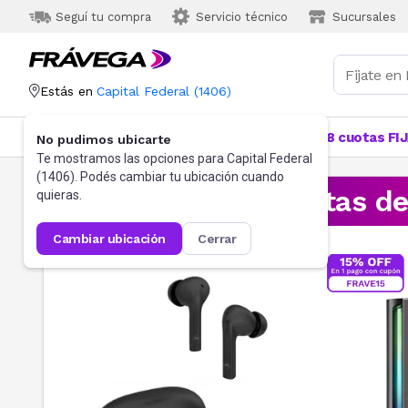
Seguí tu compra
Servicio técnico
Sucursales
Estás en
Capital Federal
(
1406
)
Categorías
Más Vendidos
Ofertas
18 cuotas FI
No pudimos ubicarte
Te mostramos las opciones para
Capital Federal
(
1406
). Podés cambiar tu ubicación cuando
¡Aprovechá las ofertas d
quieras.
cambiar ubicación
cerrar