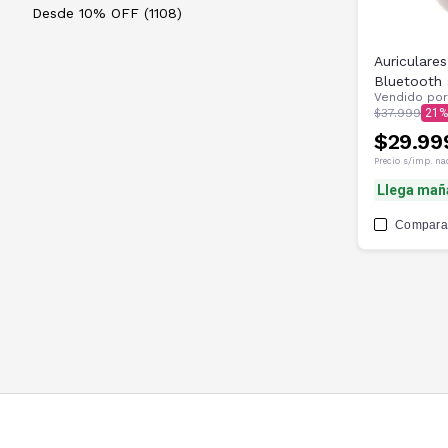
Desde 10% OFF (1108)
Auriculare
Bluetooth 
Vendido po
$37.999
21
$29.99
Precio s/imp. na
Llega mañ
Compara