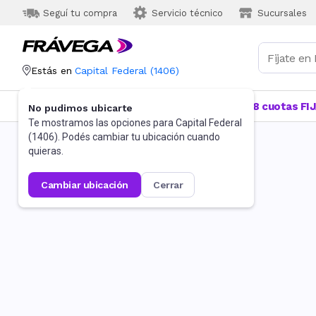
Seguí tu compra
Servicio técnico
Sucursales
Estás en
Capital Federal
(
1406
)
Categorías
Más Vendidos
Ofertas
18 cuotas FI
No pudimos ubicarte
Te mostramos las opciones para
Capital Federal
(
1406
). Podés cambiar tu ubicación cuando
quieras.
cambiar ubicación
cerrar