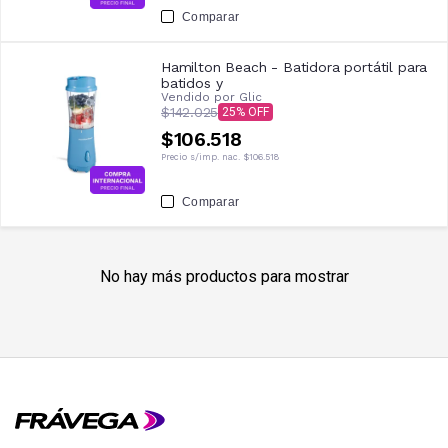
Comparar
Hamilton Beach - Batidora portátil para
batidos y
Vendido por
Glic
$142.025
25
$106.518
Precio s/imp. nac.
$106.518
Comparar
No hay más productos para mostrar