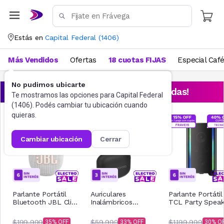
Estás en
Capital Federal
(
1406
)
Más Vendidos
Ofertas
18 cuotas FIJAS
Especial Caf
No pudimos ubicarte
¡Aprovechá las ofertas destacadas!
Te mostramos las opciones para
Capital Federal
(
1406
). Podés cambiar tu ubicación cuando
quieras.
cambiar ubicación
cerrar
Parlante Portátil
Auriculares
Parlante Portátil
Bluetooth JBL Clip
Inalámbricos
TCL Party Speak
5 Blanco
Motorola Buds 065
TP200K
Negro
$199.999
$59.999
$1.199.999
35
33
30