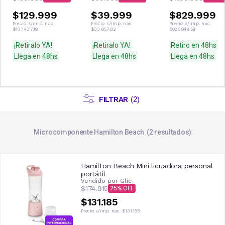
$129.999
$39.999
$829.999
Precio s/imp. nac.
Precio s/imp. nac.
Precio s/imp. nac.
$107.437,19
$33.057,02
$685.949,59
¡Retiralo YA!
¡Retiralo YA!
Retiro en 48hs
Llega en 48hs
Llega en 48hs
Llega en 48hs
FILTRAR
(
2
)
Microcomponente Hamilton Beach
2
resultados
Hamilton Beach Mini licuadora personal
portátil
Vendido por
Glic
$174.915
25
$131.185
Precio s/imp. nac.
$131.185