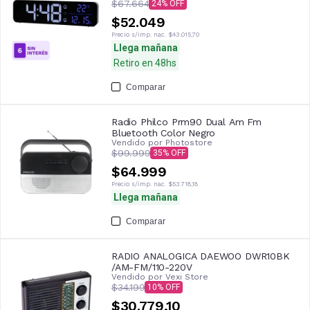
$67.664
24
$52.049
Precio s/imp. nac.
$43.015,70
Llega mañana
Retiro en 48hs
Comparar
Radio Philco Prm90 Dual Am Fm
Bluetooth Color Negro
Vendido por
Photostore
$99.999
35
$64.999
Precio s/imp. nac.
$53.718,18
Llega mañana
Comparar
RADIO ANALOGICA DAEWOO DWR10BK
/AM-FM/110-220V
Vendido por
Vexi Store
$34.199
10
$30.779,10