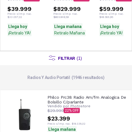
$39.999
$829.999
$59.999
Precio s/imp. nac.
Precio s/imp. nac.
Precio s/imp. nac.
$33.057,02
$685.949,59
$49.585,95
Llega hoy
Llega mañana
Llega hoy
¡Retiralo YA!
Retiralo Mañana
¡Retiralo YA!
FILTRAR
(
1
)
Radios Y Audio Portatil
1946
resultados
Philco Prc38 Radio Am/fm Analogica De
Bolsillo C/parlante
Vendido por
Photostore
$29.999
22
$23.399
Precio s/imp. nac.
$19.338,02
Llega mañana