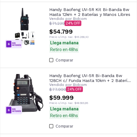
Handy Baofeng UV-5R Kit Bi-Banda 8w
Hasta 12km + 2 Baterías y Manos Libres
Vendido por
Bidcom
$71.239
24
$54.799
Precio s/imp. nac.
$45.288,43
Llega mañana
Retiro en 48hs
Comparar
Handy Baofeng UV-5R Bi-Banda 8w
128CH c/ Funda Hasta 10km + 2 Baterías
Vendido por
Bidcom
y Manos Libres
$77.999
24
$59.999
Precio s/imp. nac.
$49.585,95
Llega mañana
Retiro en 48hs
Comparar