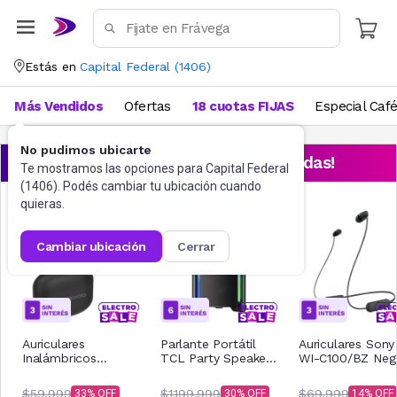
Estás en
Capital Federal
(
1406
)
Más Vendidos
Ofertas
18 cuotas FIJAS
Especial Caf
No pudimos ubicarte
¡Aprovechá las ofertas destacadas!
Te mostramos las opciones para
Capital Federal
(
1406
). Podés cambiar tu ubicación cuando
quieras.
cambiar ubicación
cerrar
Auriculares
Parlante Portátil
Auriculares Sony
Inalámbricos
TCL Party Speaker
WI-C100/BZ Neg
Motorola Buds 065
TP200K
Negro
$59.999
$1.199.999
$69.999
33
30
14