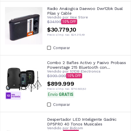
Radio Analogica Daewoo Dwr12bk Dual
Pilas y Cable
Vendido por
Vexi Store
$34.199
10
$30.779,10
Precio s/imp. nac.
$24.315,49
Comparar
Combo 2 Bafles Activo y Pasivo Probass
Powerstage 215 Bluetooth con
Vendido por
101DB Electronics
Microfono, Cable y 2 Soportes Trípode
$999.999
10
$899.999
Precio s/imp. nac.
$743.800,83
Envío
GRATIS
Comparar
Despertador LED Inteligente Gadnic
DP5PRO 40 Tonos Musicales
Vendido por
Bidcom