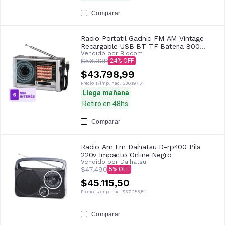
Comparar
Radio Portatil Gadnic FM AM Vintage
Recargable USB BT TF Bateria 800
Vendido por
Bidcom
mAh Altavoz 3 W
$56.939
24
$43.798,99
Precio s/imp. nac.
$36.197,51
Llega mañana
Retiro en 48hs
Comparar
Radio Am Fm Daihatsu D-rp400 Pila
220v Impacto Online Negro
Vendido por
Daihatsu
$47.490
5
$45.115,50
Precio s/imp. nac.
$37.285,54
Comparar