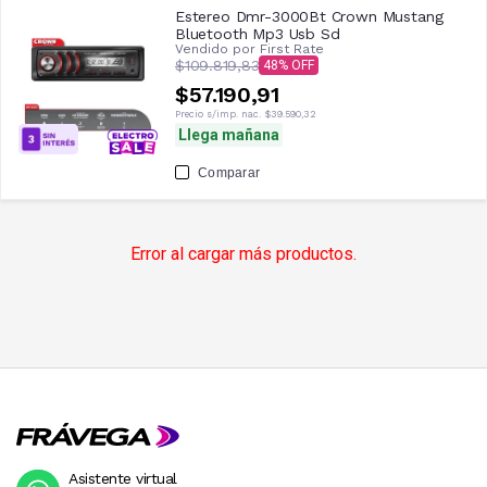
Estereo Dmr-3000Bt Crown Mustang
Bluetooth Mp3 Usb Sd
Vendido por
First Rate
$109.819,83
48
$57.190,91
Precio s/imp. nac.
$39.590,32
Llega mañana
Comparar
Error al cargar más productos.
Asistente virtual