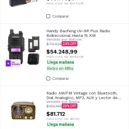
Precio s/imp. nac.
$24.315,49
Comparar
Handy Baofeng UV-9R Plus Radio
Bidireccional Hasta 15 KM
Vendido por
Bidcom
$70.524
24
$54.248,99
Precio s/imp. nac.
$44.833,88
Llega mañana
Retiro en 48hs
Comparar
Radio AM/FM Vintage con Bluetooth,
Dial Analogico, MP3, AUX y Lector de
Vendido por
Nisuta
Tarjeta Nisuta NSRV14 Marron
$102.140
20
$81.712
Precio s/imp. nac.
$64.552
Llega mañana