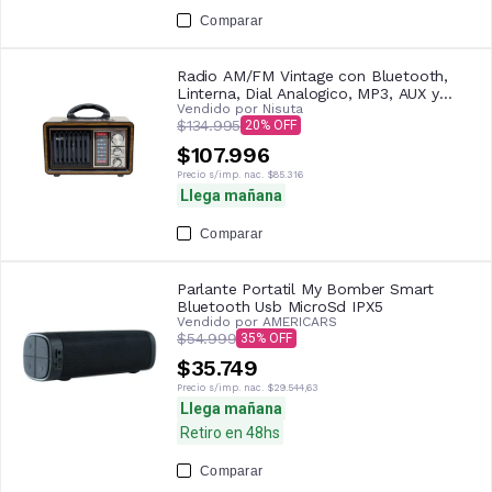
Comparar
Radio AM/FM Vintage con Bluetooth,
Linterna, Dial Analogico, MP3, AUX y
Vendido por
Nisuta
Lector de Tarjeta Nisuta NSRV18 Simil
$134.995
20
Madera
$107.996
Precio s/imp. nac.
$85.316
Llega mañana
Comparar
Parlante Portatil My Bomber Smart
Bluetooth Usb MicroSd IPX5
Vendido por
AMERICARS
$54.999
35
$35.749
Precio s/imp. nac.
$29.544,63
Llega mañana
Retiro en 48hs
Comparar