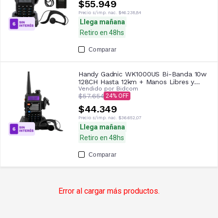
$55.949
Precio s/imp. nac.
$46.238,84
Llega mañana
Retiro en 48hs
Comparar
Handy Gadnic WK1000US Bi-Banda 10w
128CH Hasta 12km + Manos Libres y
Vendido por
Bidcom
Accesorios
$57.654
24
$44.349
Precio s/imp. nac.
$36.652,07
Llega mañana
Retiro en 48hs
Comparar
Error al cargar más productos.