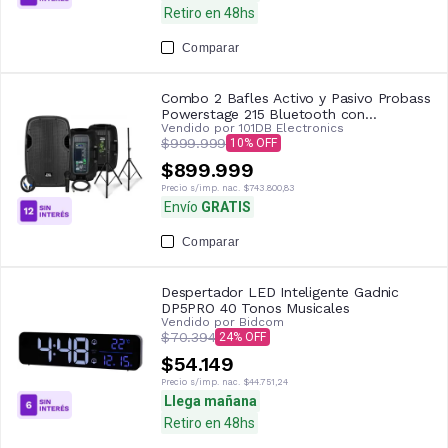
Retiro en 48hs
Comparar
Combo 2 Bafles Activo y Pasivo Probass
Powerstage 215 Bluetooth con
Vendido por
101DB Electronics
Microfono, Cable y 2 Soportes Trípode
$999.999
10
$899.999
Precio s/imp. nac.
$743.800,83
Envío
GRATIS
Comparar
Despertador LED Inteligente Gadnic
DP5PRO 40 Tonos Musicales
Vendido por
Bidcom
$70.394
24
$54.149
Precio s/imp. nac.
$44.751,24
Llega mañana
Retiro en 48hs