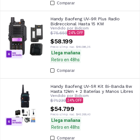
Comparar
Handy Baofeng UV-9R Plus Radio
Bidireccional Hasta 15 KM
Vendido por
Bidcom
$75.659
24
$58.199
Precio s/imp. nac.
$48.098,35
Llega mañana
Retiro en 48hs
Comparar
Handy Baofeng UV-5R Kit Bi-Banda 8w
Hasta 12km + 2 Baterías y Manos Libres
Vendido por
Bidcom
$71.239
24
$54.799
Precio s/imp. nac.
$45.288,43
Llega mañana
Retiro en 48hs
Comparar