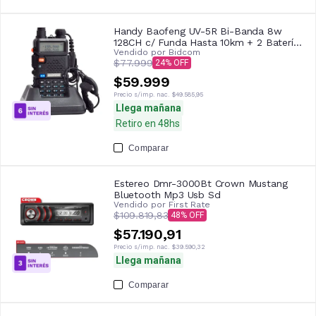
Handy Baofeng UV-5R Bi-Banda 8w
128CH c/ Funda Hasta 10km + 2 Baterías
Vendido por
Bidcom
y Manos Libres
$77.999
24
$59.999
Precio s/imp. nac.
$49.585,95
Llega mañana
Retiro en 48hs
Comparar
Estereo Dmr-3000Bt Crown Mustang
Bluetooth Mp3 Usb Sd
Vendido por
First Rate
$109.819,83
48
$57.190,91
Precio s/imp. nac.
$39.590,32
Llega mañana
Comparar