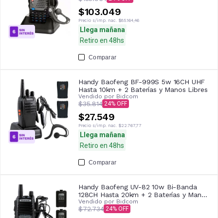
$103.049
Precio s/imp. nac.
$85.164,46
Llega mañana
Retiro en 48hs
Comparar
Handy Baofeng BF-999S 5w 16CH UHF
Hasta 10km + 2 Baterías y Manos Libres
Vendido por
Bidcom
$35.814
24
$27.549
Precio s/imp. nac.
$22.767,77
Llega mañana
Retiro en 48hs
Comparar
Handy Baofeng UV-82 10w Bi-Banda
128CH Hasta 20km + 2 Baterías y Manos
Vendido por
Bidcom
Libres
$72.734
24