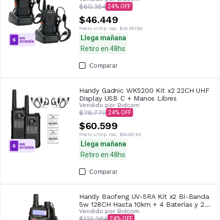
$60.384
24
$46.449
Precio s/imp. nac.
$38.387,60
Llega mañana
Retiro en 48hs
Comparar
Handy Gadnic WK5200 Kit x2 22CH UHF
Display USB C + Manos Libres
Vendido por
Bidcom
$78.779
24
$60.599
Precio s/imp. nac.
$50.081,82
Llega mañana
Retiro en 48hs
Comparar
Handy Baofeng UV-5RA Kit x2 Bi-Banda
5w 128CH Hasta 10km + 4 Baterías y 2
Vendido por
Bidcom
Manos Libres
$133.964
24