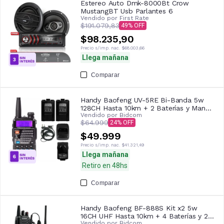
Estereo Auto Dmk-8000Bt Crow
MustangBT Usb Parlantes 6
Vendido por
First Rate
$191.079,83
49
$98.235,90
Precio s/imp. nac.
$68.003,66
Llega mañana
Comparar
Handy Baofeng UV-5RE Bi-Banda 5w
128CH Hasta 10km + 2 Baterías y Manos
Vendido por
Bidcom
Libres
$64.999
24
$49.999
Precio s/imp. nac.
$41.321,49
Llega mañana
Retiro en 48hs
Comparar
Handy Baofeng BF-888S Kit x2 5w
16CH UHF Hasta 10km + 4 Baterías y 2
Vendido por
Bidcom
Manos Libres