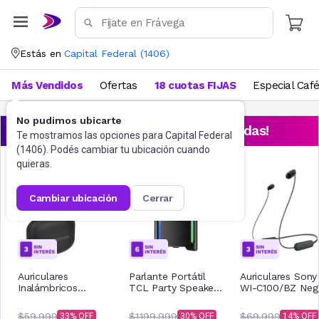
Estás en
Capital Federal
(
1406
)
Más Vendidos
Ofertas
18 cuotas FIJAS
Especial Caf
No pudimos ubicarte
¡Aprovechá las ofertas destacadas!
Te mostramos las opciones para
Capital Federal
(
1406
). Podés cambiar tu ubicación cuando
quieras.
cambiar ubicación
cerrar
Auriculares
Parlante Portátil
Auriculares Sony
Inalámbricos
TCL Party Speaker
WI-C100/BZ Neg
Motorola Buds 065
TP200K
Negro
$59.999
$1.199.999
$69.999
33
30
14