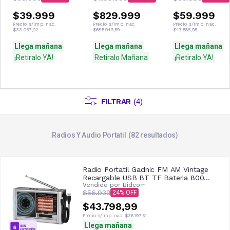
$39.999
$829.999
$59.999
Precio s/imp. nac.
Precio s/imp. nac.
Precio s/imp. nac.
$33.057,02
$685.949,59
$49.585,95
Llega mañana
Llega mañana
Llega mañana
¡Retiralo YA!
Retiralo Mañana
¡Retiralo YA!
FILTRAR
(
4
)
Radios Y Audio Portatil
82
resultados
Radio Portatil Gadnic FM AM Vintage
Recargable USB BT TF Bateria 800
Vendido por
Bidcom
mAh Altavoz 3 W
$56.939
24
$43.798,99
Precio s/imp. nac.
$36.197,51
Llega mañana