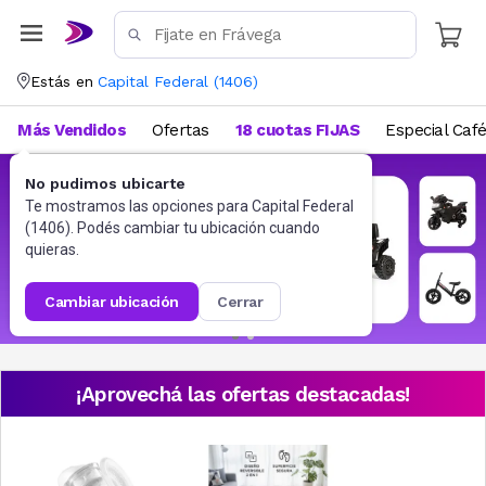
Estás en
Capital Federal
(
1406
)
Más Vendidos
Ofertas
18 cuotas FIJAS
Especial Caf
No pudimos ubicarte
Te mostramos las opciones para
Capital Federal
(
1406
). Podés cambiar tu ubicación cuando
quieras.
cambiar ubicación
cerrar
¡Aprovechá las ofertas destacadas!