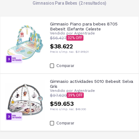
Gimnasios Para Bebes
2
resultados
Gimnasio Piano para bebes 8705
Bebesit Elefante Celeste
Vendido por
Argentrade
$56.427
32
$38.622
Precio s/imp. nac.
$31.919,01
Comparar
Gimnasio actividades 5010 Bebesit Selva
Gris
Vendido por
Argentrade
$97.629
39
$59.653
Precio s/imp. nac.
$49.300
Comparar