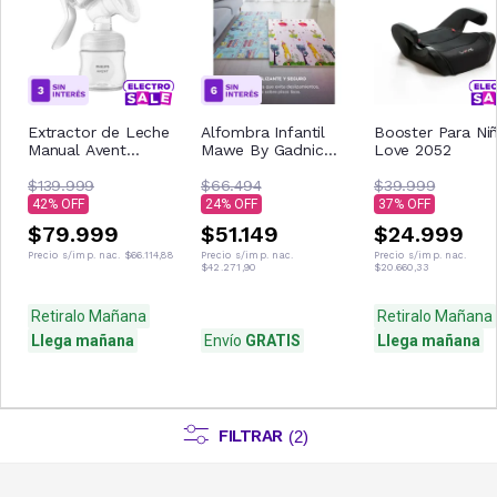
Extractor de Leche
Alfombra Infantil
Booster Para Ni
Manual Avent
Mawe By Gadnic
Love 2052
SCF430/01
Antideslizante e
$139.999
Impermeable Para
$66.494
$39.999
Bebes
42
24
37
$79.999
$51.149
$24.999
Precio s/imp. nac.
$66.114,88
Precio s/imp. nac.
Precio s/imp. nac.
$42.271,90
$20.660,33
Retiralo Mañana
Retiralo Mañana
Llega mañana
Envío
GRATIS
Llega mañana
FILTRAR
(
2
)