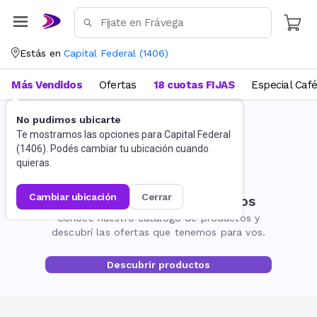
Estás en
Capital Federal
(
1406
)
Más Vendidos
Ofertas
18 cuotas FIJAS
Especial Caf
No pudimos ubicarte
Te mostramos las opciones para
Capital Federal
(
1406
). Podés cambiar tu ubicación cuando
quieras.
cambiar ubicación
cerrar
No encontramos resultados
Conocé nuestro catálogo de productos y
descubrí las ofertas que tenemos para vos.
Descubrir productos