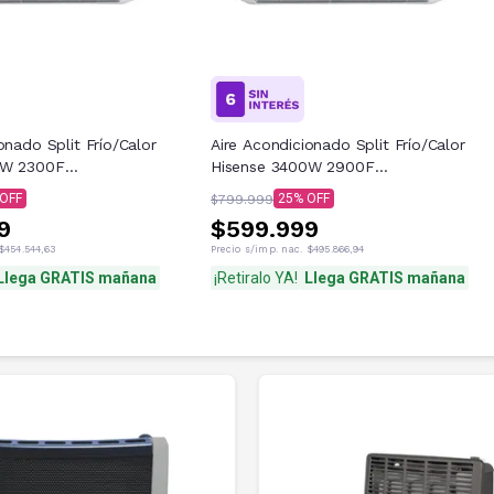
onado Split Frío/Calor
Aire Acondicionado Split Frío/Calor
0W 2300F
Hisense 3400W 2900F
00N
34HR4SVRKG03PX4
25
$799.999
9
$599.999
$454.544,63
Precio s/imp. nac.
$495.866,94
Llega GRATIS mañana
¡Retiralo YA!
Llega GRATIS mañana