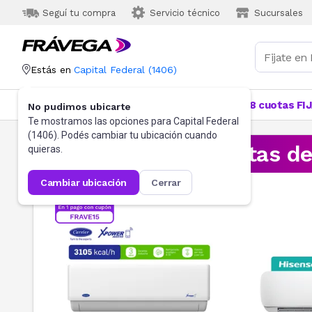
Seguí tu compra
Servicio técnico
Sucursales
Estás en
Capital Federal
(
1406
)
Categorías
Más Vendidos
Ofertas
18 cuotas FI
No pudimos ubicarte
Te mostramos las opciones para
Capital Federal
(
1406
). Podés cambiar tu ubicación cuando
¡Aprovechá las ofertas d
quieras.
cambiar ubicación
cerrar