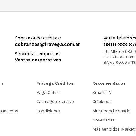
Cobranza de créditos:
Venta telefónic
cobranzas@fravega.com.ar
0810 333 87
LU-MIE de 08:00
Servicios a empresas:
JUE-VIE de 08:0
Ventas corporativas
SA de 09:00 a 13
om
Frávega Créditos
Recomendados
Pagá Online
Smart TV
Catálogo exclusivo
Celulares
nancieros
Condiciones
Aire acondicionado
Novedades
Más vendidos Market