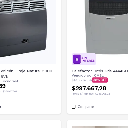
 Volcán Tiraje Natural 5000
Calefactor Orbis Gris 4444G
Vendido por
OMSL
216VN
$476.267,66
38
r
Tecnofast
89
$297.667,28
c.
$328.007,44
Precio s/imp. nac.
$246.006,02
r
Comparar