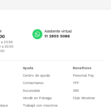
a:
Asistente virtual
00
11 2855 5086
 a 23:59
0 a 20:00
:00
Ayuda
Beneficios
Centro de ayuda
Personal Pay
Contactanos
YPF
Sucursales
365
Vendé en Frávega
Club Movistar
place
Trabajá con nosotros