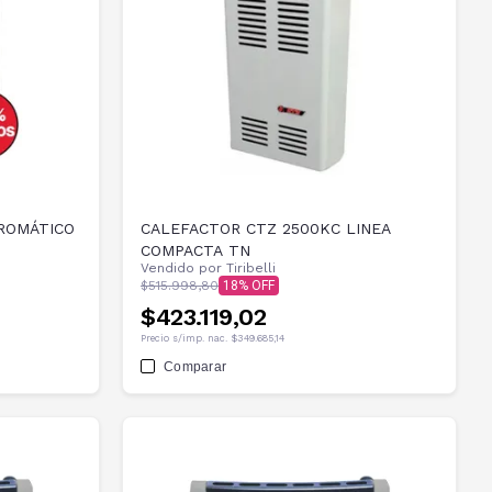
ROMÁTICO
CALEFACTOR CTZ 2500KC LINEA
COMPACTA TN
Vendido por
Tiribelli
$515.998,80
18
$423.119,02
Precio s/imp. nac.
$349.685,14
Comparar