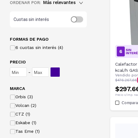
Más relevantes
ORDENAR POR:
Cuotas sin interés
FORMAS DE PAGO
6 cuotas sin interés (4)
PRECIO
Calefactor
kcal/h GA
-
Vendido po
$476.267,66
$297.6
MARCA
Precio s/imp. na
Orbis (3)
Compara
Volcan (2)
CTZ (1)
Eskabe (1)
Tas Eme (1)