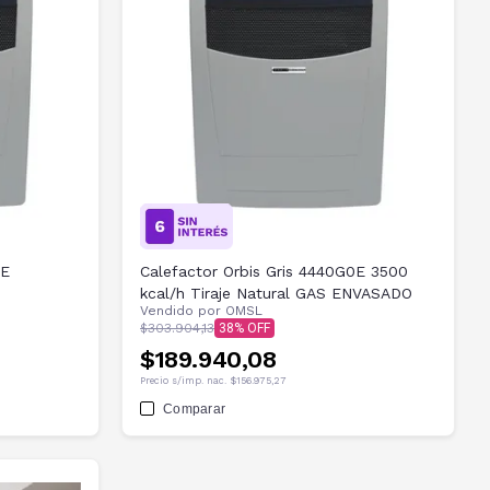
OE
Calefactor Orbis Gris 4440G0E 3500
kcal/h Tiraje Natural GAS ENVASADO
Vendido por
OMSL
$303.904,13
38
$189.940,08
Precio s/imp. nac.
$156.975,27
Comparar