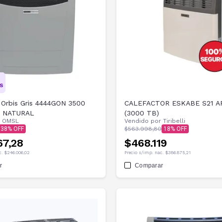
 Orbis Gris 4444GON 3500
CALEFACTOR ESKABE S21 A
S NATURAL
(3000 TB)
r
OMSL
Vendido por
Tiribelli
38
$563.998,80
18
67,28
$468.119
c.
$246.006,02
Precio s/imp. nac.
$386.875,21
r
Comparar