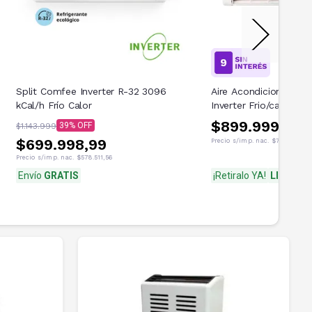
Split Comfee Inverter R-32 3096
Aire Acondicionado Bg
kCal/h Frío Calor
Inverter Frio/calor 3
Blanco BSI37WCNX
$899.999
39
$1.143.999
$699.998,99
Precio s/imp. nac.
$743.800,83
Precio s/imp. nac.
$578.511,56
Envío
GRATIS
¡Retiralo YA!
Llega G