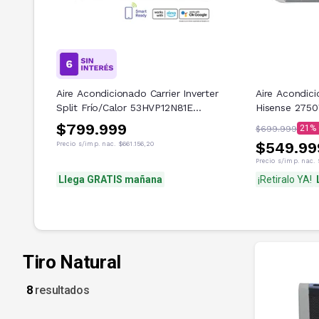
Aire Acondicionado Carrier Inverter
Aire Acondici
Split Frío/Calor 53HVP12N81E
Hisense 275
3600W 3100F
27HR4SYRKG
$799.999
21
$699.999
$549.99
Precio s/imp. nac.
$661.156,20
Precio s/imp. nac.
Llega GRATIS mañana
¡Retiralo YA!
Tiro Natural
8
resultados