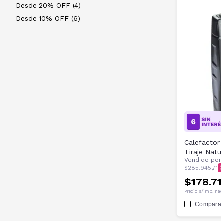
Desde 20% OFF (4)
Desde 10% OFF (6)
Calefactor
Tiraje Na
Vendido po
$285.945,71
$178.7
Precio s/imp. na
Compara