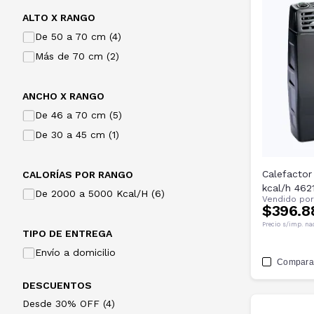
ALTO X RANGO
De 50 a 70 cm (4)
Más de 70 cm (2)
ANCHO X RANGO
De 46 a 70 cm (5)
De 30 a 45 cm (1)
Calefactor
CALORÍAS POR RANGO
kcal/h 46
De 2000 a 5000 Kcal/H (6)
Vendido po
$396.8
Precio s/imp. na
TIPO DE ENTREGA
Envío a domicilio
Compara
DESCUENTOS
Desde 30% OFF (4)