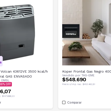
 Volcan 43612VE 3500 kcal/h
Koper Frontal Gas Negro 400
Vendido por
TAS-EME
tural GAS ENVASADO
$548.690
r
OMSL
38
Precio s/imp. nac.
$453.462,81
16,07
c.
$147.699,23
r
Comparar