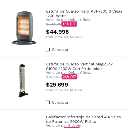
Estufa de Cuarzo Kanji KJH-305 3 Velas
1200 Watts
Vendido por
Debut Oficial
$54.999
18
$44.998
Precio s/imp. nac.
$37.188,43
Comparar
Estufa de Cuarzo Vertical Magiclick
C1000 1200W Con Protección
Vendido por
Debut Oficial
$39.999
26
$29.699
Precio s/imp. nac.
$24.544,63
Comparar
Calefactor Infrarrojo de Pared 4 Niveles
de Potencia 2000W Philco
Vendido por
Bidcom