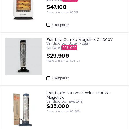
$47.100
Precio s/imp. nac.
$3.892
Comparar
Estufa a Cuarzo Magiclick C-1000V
Vendido por
Joter Hogar
$37.499
20
$29.999
Precio s/imp. nac.
$24.793
Comparar
Estufa de Cuarzo 2 Velas 1200W -
Magiclick
Vendido por
EAstore
$35.000
Precio s/imp. nac.
$31.000