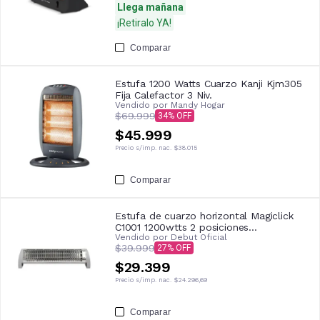
Llega mañana
¡Retiralo YA!
Comparar
Estufa 1200 Watts Cuarzo Kanji Kjm305
Fija Calefactor 3 Niv.
Vendido por
Mandy Hogar
$69.999
34
$45.999
Precio s/imp. nac.
$38.015
Comparar
Estufa de cuarzo horizontal Magiclick
C1001 1200wtts 2 posiciones
Vendido por
Debut Oficial
p/colgar/piso
$39.999
27
$29.399
Precio s/imp. nac.
$24.296,69
Comparar