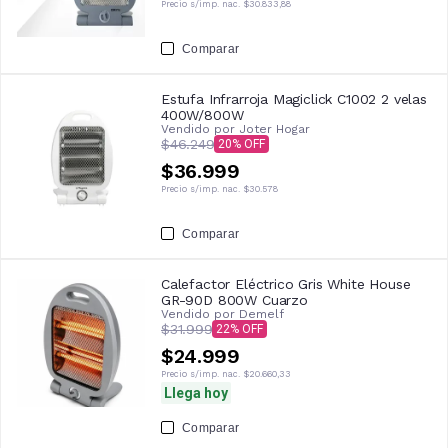
Precio s/imp. nac.
$30.833,88
Comparar
Estufa Infrarroja Magiclick C1002 2 velas
400W/800W
Vendido por
Joter Hogar
$46.249
20
$36.999
Precio s/imp. nac.
$30.578
Comparar
Calefactor Eléctrico Gris White House
GR-90D 800W Cuarzo
Vendido por
Demelf
$31.999
22
$24.999
Precio s/imp. nac.
$20.660,33
Llega hoy
Comparar