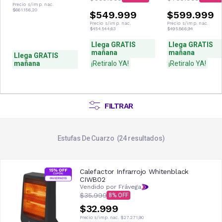
3600W 3100F
27HR4SYRKG00N
34HR4SVRKG03
Precio s/imp. nac.
$661.156,20
$549.999
$599.999
Precio s/imp. nac.
Precio s/imp. nac.
$454.544,63
$495.866,94
Llega GRATIS
Llega GRATIS
mañana
mañana
Llega GRATIS
mañana
¡Retiralo YA!
¡Retiralo YA!
FILTRAR
Estufas De Cuarzo
24
resultados
Calefactor Infrarrojo Whitenblack
CIWB02
Vendido por Frávega
$35.999
8
$32.999
Precio s/imp. nac.
$27.271,90