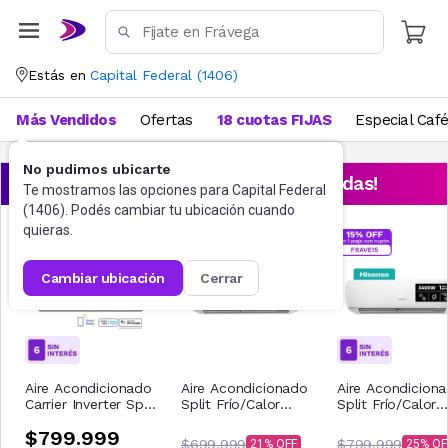
Estás en
Capital Federal
(
1406
)
Más Vendidos
Ofertas
18 cuotas FIJAS
Especial Caf
No pudimos ubicarte
¡Aprovechá las ofertas destacadas!
Te mostramos las opciones para
Capital Federal
(
1406
). Podés cambiar tu ubicación cuando
quieras.
cambiar ubicación
cerrar
Aire Acondicionado
Aire Acondicionado
Aire Acondicion
Carrier Inverter Split
Split Frío/Calor
Split Frío/Calor
Frío/Calor
Hisense 2750W
Hisense 3400W
$799.999
53HVP12N81E
2300F
2900F
$699.999
$799.999
21
25