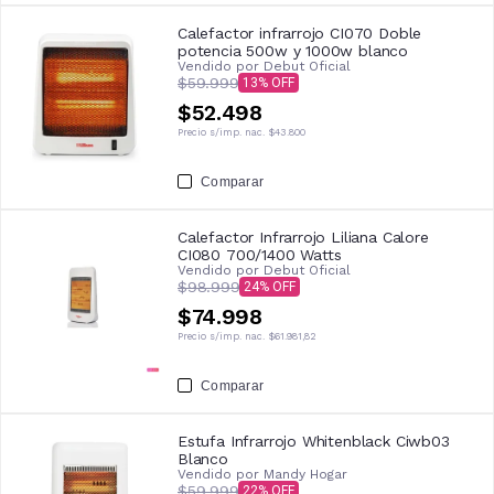
Calefactor infrarrojo CI070 Doble
potencia 500w y 1000w blanco
Vendido por
Debut Oficial
$59.999
13
$52.498
Precio s/imp. nac.
$43.800
Comparar
Calefactor Infrarrojo Liliana Calore
CI080 700/1400 Watts
Vendido por
Debut Oficial
$98.999
24
$74.998
Precio s/imp. nac.
$61.981,82
Comparar
Estufa Infrarrojo Whitenblack Ciwb03
Blanco
Vendido por
Mandy Hogar
$59.999
22