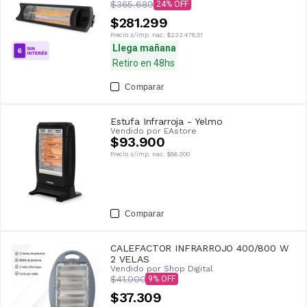
$365.689
24
$281.299
Precio s/imp. nac.
$232.478,51
Llega mañana
Retiro en 48hs
Comparar
Estufa Infrarroja - Yelmo
Vendido por
EAstore
$93.900
Precio s/imp. nac.
$86.300
Comparar
CALEFACTOR INFRARROJO 400/800 W
2 VELAS
Vendido por
Shop Digital
$41.000
9
$37.309