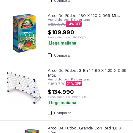
Comparar
Arco De Fútbol 180 X 120 X 065 Mts.
Vendido por
Kinderland
$126.990
14
$109.990
Precio s/imp. nac.
$90.900,83
Llega mañana
Comparar
Arco De Fútbol 3 En 1 1.80 X 1.20 X 0.65
Mts.
Vendido por
Kinderland
$169.780
21
$134.990
Precio s/imp. nac.
$106.642,10
Llega mañana
Comparar
Arco De Futbol Grande Con Red 1,8 X
1,2m