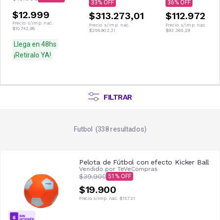
33
36
$12.999
$313.273,01
$112.972
Precio s/imp. nac.
Precio s/imp. nac.
Precio s/imp. nac.
$10.742,98
$258.903,31
$93.365,29
Llega en 48hs
¡Retiralo YA!
FILTRAR
Futbol
338
resultados
Pelota de Fútbol con efecto Kicker Ball
Vendido por
TeVeCompras
$39.900
51
$19.900
Precio s/imp. nac.
$15.721