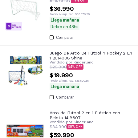
$45.751,57
19
$36.990
Precio s/imp. nac.
$30.570,25
Llega mañana
Retiro en 48hs
Comparar
Juego De Arco De Fútbol Y Hockey 2 En
1 2014008 Shine
Vendido por
Kinderland
$29.990
34
$19.990
Precio s/imp. nac.
$16.520,66
Llega mañana
Comparar
Arco de Futbol 2 en 1 Plástico con
Pelota 1418607
Vendido por
Kinderland
$84.990
30
$59.990