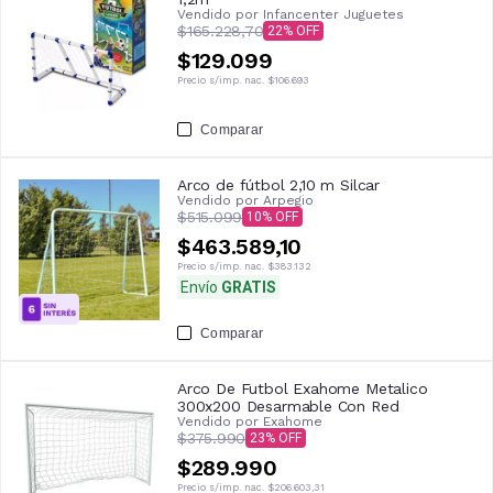
Vendido por
Infancenter Juguetes
$165.228,70
22
$129.099
Precio s/imp. nac.
$106.693
Comparar
Arco de fútbol 2,10 m Silcar
Vendido por
Arpegio
$515.099
10
$463.589,10
Precio s/imp. nac.
$383.132
Envío
GRATIS
Comparar
Arco De Futbol Exahome Metalico
300x200 Desarmable Con Red
Vendido por
Exahome
$375.990
23
$289.990
Precio s/imp. nac.
$206.603,31