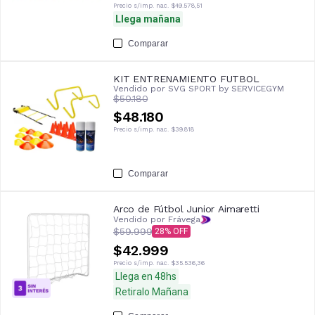
Precio s/imp. nac.
$49.578,51
Llega mañana
Comparar
KIT ENTRENAMIENTO FUTBOL
Vendido por
SVG SPORT by SERVICEGYM
$50.180
$48.180
Precio s/imp. nac.
$39.818
Comparar
Arco de Fútbol Junior Aimaretti
Vendido por Frávega
$59.999
28
$42.999
Precio s/imp. nac.
$35.536,36
Llega en 48hs
Retiralo Mañana