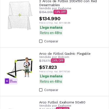
2 Arcos de Fútbol 200x150 con Red
Desarmables
Vendido por
Exahome
$154.990
13
$134.990
Precio s/imp. nac.
$111.561,98
Llega mañana
Retiro en 48hs
Comparar
Arco de Fútbol Gadnic Plegable
Vendido por
Bidcom
$75.170
24
$57.823
Precio s/imp. nac.
$47.787,60
Llega mañana
Retiro en 48hs
Comparar
Arco Futbol Exahome 50x80
Vendido por
Exahome