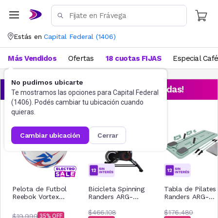
Estás en
Capital Federal
(
1406
)
Más Vendidos
Ofertas
18 cuotas FIJAS
Especial Caf
No pudimos ubicarte
¡Aprovechá las ofertas destacadas!
Te mostramos las opciones para
Capital Federal
(
1406
). Podés cambiar tu ubicación cuando
quieras.
cambiar ubicación
cerrar
Pelota de Futbol
Bicicleta Spinning
Tabla de Pilates
Reebok Vortex
Randers ARG-
Randers ARG-
Nro.5 GGSS
820SP 6 Kg
920VC
$466.108
$176.480
$19.999
35