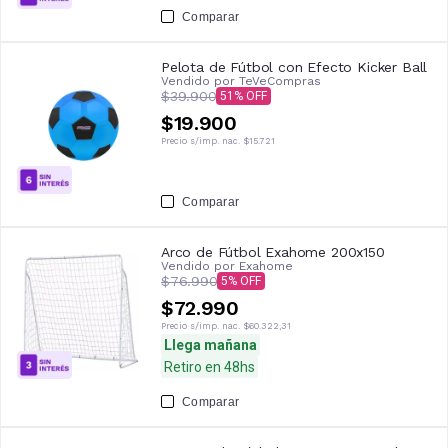
Comparar
Pelota de Fútbol con Efecto Kicker Ball
Vendido por
TeVeCompras
$39.900
51
$19.900
Precio s/imp. nac.
$15.721
Comparar
Arco de Fútbol Exahome 200x150
Vendido por
Exahome
$76.990
5
$72.990
Precio s/imp. nac.
$60.322,31
Llega mañana
Retiro en 48hs
Comparar