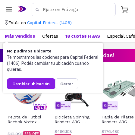
Estás en
Capital Federal
(
1406
)
Más Vendidos
Ofertas
18 cuotas FIJAS
Especial Caf
No pudimos ubicarte
¡Aprovechá las ofertas destacadas!
Te mostramos las opciones para
Capital Federal
(
1406
). Podés cambiar tu ubicación cuando
quieras.
cambiar ubicación
cerrar
Pelota de Futbol
Bicicleta Spinning
Tabla de Pilates
Reebok Vortex
Randers ARG-
Randers ARG-
Nro.5 GGSS
820SP 6 Kg
920VC
$466.108
$176.480
$19.999
35