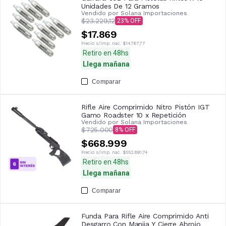
Unidades De 12 Gramos
Vendido por
Solana Importaciones
$23.229,12
23
$17.869
Precio s/imp. nac.
$14.767,77
Retiro en 48hs
Llega mañana
Comparar
Rifle Aire Comprimido Nitro Pistón IGT
Gamo Roadster 10 x Repetición
Vendido por
Solana Importaciones
$725.000
8
$668.999
Precio s/imp. nac.
$552.891,74
Retiro en 48hs
Llega mañana
Comparar
Funda Para Rifle Aire Comprimido Anti
Desgarro Con Manija Y Cierre Abrojo