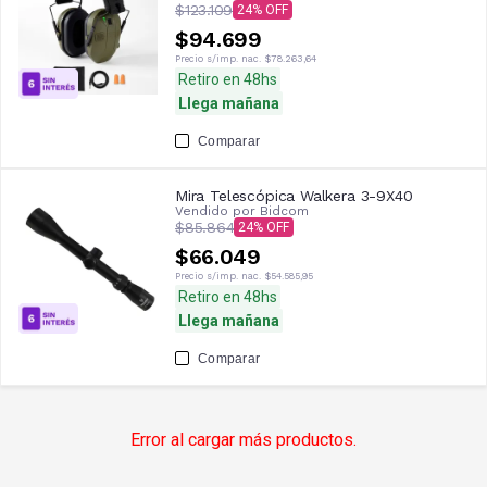
$123.109
24
Caza y Tiro
$94.699
Precio s/imp. nac.
$78.263,64
Retiro en 48hs
Llega mañana
Comparar
Mira Telescópica Walkera 3-9X40
Vendido por
Bidcom
$85.864
24
$66.049
Precio s/imp. nac.
$54.585,95
Retiro en 48hs
Llega mañana
Comparar
Error al cargar más productos.