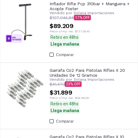
Inflador Rifle Pcp 310bar + Manguera +
Acople Foster
Vendido por
Solana Importaciones
$107.044,86
17
$89.209
Precio s/imp. nac.
$73.726,45
Retiro en 48hs
Llega mañana
Comparar
Garrafa Co2 Para Pistolas Rifles X 20
Unidades De 12 Gramos
Vendido por
Solana Importaciones
$41.470
23
$31.899
Precio s/imp. nac.
$26.362,81
Retiro en 48hs
Llega mañana
Comparar
Garrafa Co2 Para Pistolas Rifles X 10