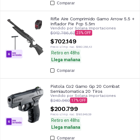
Comparar
Rifle Aire Comprimido Gamo Arrow 5.5 +
Inflador Pie Pcp 5.5m
Vendido por
Solana Importaciones
$912.786,62
23
$702.149
Precio s/imp. nac.
$580.288,43
Retiro en 48hs
Llega mañana
Comparar
Pistola Co2 Gamo Gp 20 Combat
Semiautomatica 20 Tiros
Vendido por
Solana Importaciones
$240.960
17
$200.799
Precio s/imp. nac.
$165.949,59
Retiro en 48hs
Llega mañana
Comparar