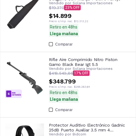
Vendido por
Solana Importaciones
$19.370
23
$14.899
Precio s/imp. nac.
$12.313,22
Retiro en 48hs
Llega mañana
Comparar
Rifle Aire Comprimido Nitro Piston
Gamo Black Bear Igt 5.5
Vendido por
Solana Importaciones
$418.549,86
17
$348.799
Precio s/imp. nac.
$288.263,64
Retiro en 48hs
Llega mañana
Comparar
Protector Auditivo Electrónico Gadnic
25dB Puerto Auxiliar 3.5 mm 4
Vendido por
Bidcom
Micrófonos Apagado Automático Para