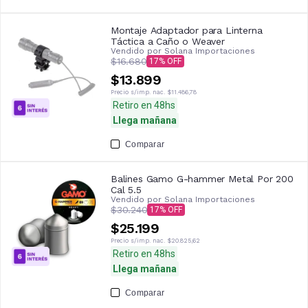
Montaje Adaptador para Linterna
Táctica a Caño o Weaver
Vendido por
Solana Importaciones
$16.680
17
$13.899
Precio s/imp. nac.
$11.486,78
Retiro en 48hs
Llega mañana
Comparar
Balines Gamo G-hammer Metal Por 200
Cal 5.5
Vendido por
Solana Importaciones
$30.240
17
$25.199
Precio s/imp. nac.
$20.825,62
Retiro en 48hs
Llega mañana
Comparar