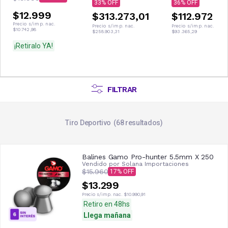
33
36
$12.999
$313.273,01
$112.972
Precio s/imp. nac.
Precio s/imp. nac.
Precio s/imp. nac.
$10.742,98
$258.903,31
$93.365,29
¡Retiralo YA!
FILTRAR
Tiro Deportivo
68
resultados
Balines Gamo Pro-hunter 5.5mm X 250
Vendido por
Solana Importaciones
$15.960
17
$13.299
Precio s/imp. nac.
$10.990,91
Retiro en 48hs
Llega mañana