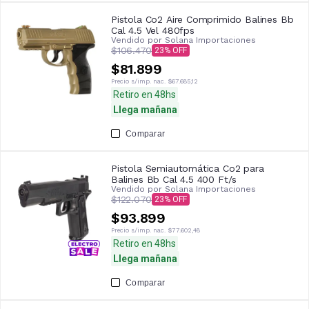
Pistola Co2 Aire Comprimido Balines Bb
Cal 4.5 Vel 480fps
Vendido por
Solana Importaciones
$106.470
23
$81.899
Precio s/imp. nac.
$67.685,12
Retiro en 48hs
Llega mañana
Comparar
Pistola Semiautomática Co2 para
Balines Bb Cal 4.5 400 Ft/s
Vendido por
Solana Importaciones
$122.070
23
$93.899
Precio s/imp. nac.
$77.602,48
Retiro en 48hs
Llega mañana
Comparar