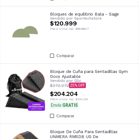
Bloques de equilibrio Bala - Sage
Vendido por
Sportechstore
$120.999
Precio s/imp. nac.
$99.999,17
Comparar
Bloque de Cuña para Sentadillas Gym
Docs Ajustable
Vendido por
Glic
$272.272
25
$204.204
Precio s/imp. nac.
$204.204
Envío
GRATIS
Comparar
Bloque De Cuña Para Sentadillas
UNMERA RMSDB US De