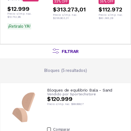
33
36
$12.999
$313.273,01
$112.972
Precio s/imp. nac.
Precio s/imp. nac.
Precio s/imp. nac.
$10.742,98
$258.903,31
$93.365,29
¡Retiralo YA!
FILTRAR
Bloques
5
resultados
Bloques de equilibrio Bala - Sand
Vendido por
Sportechstore
$120.999
Precio s/imp. nac.
$99.999,17
Comparar