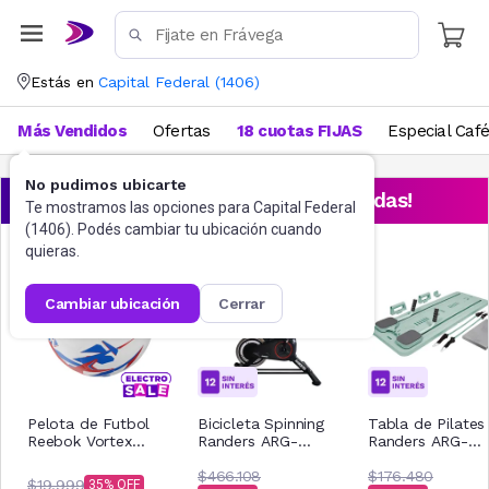
Estás en
Capital Federal
(
1406
)
Más Vendidos
Ofertas
18 cuotas FIJAS
Especial Caf
No pudimos ubicarte
¡Aprovechá las ofertas destacadas!
Te mostramos las opciones para
Capital Federal
(
1406
). Podés cambiar tu ubicación cuando
quieras.
cambiar ubicación
cerrar
Pelota de Futbol
Bicicleta Spinning
Tabla de Pilates
Reebok Vortex
Randers ARG-
Randers ARG-
Nro.5 GGSS
820SP 6 Kg
920VC
$466.108
$176.480
$19.999
35