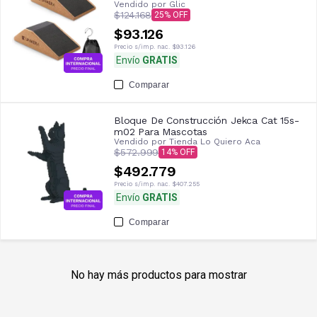
Vendido por
Glic
$124.168
25
$93.126
Precio s/imp. nac.
$93.126
Envío
GRATIS
Comparar
Bloque De Construcción Jekca Cat 15s-
m02 Para Mascotas
Vendido por
Tienda Lo Quiero Aca
$572.999
14
$492.779
Precio s/imp. nac.
$407.255
Envío
GRATIS
Comparar
No hay más productos para mostrar