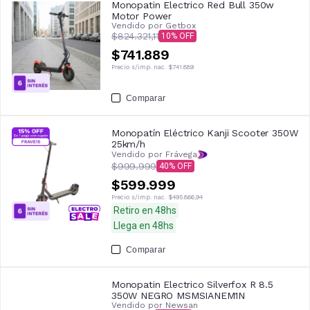
Monopatin Electrico Red Bull 350w
Motor Power
Vendido por
Getbox
$824.321,11
10
$741.889
Precio s/imp. nac.
$741.889
Comparar
Monopatín Eléctrico Kanji Scooter 350W
25km/h
Vendido por Frávega
$999.999
40
$599.999
Precio s/imp. nac.
$495.866,94
Retiro en 48hs
Llega en 48hs
Comparar
Monopatin Electrico Silverfox R 8.5
350W NEGRO MSMSIANEM1N
Vendido por
Newsan