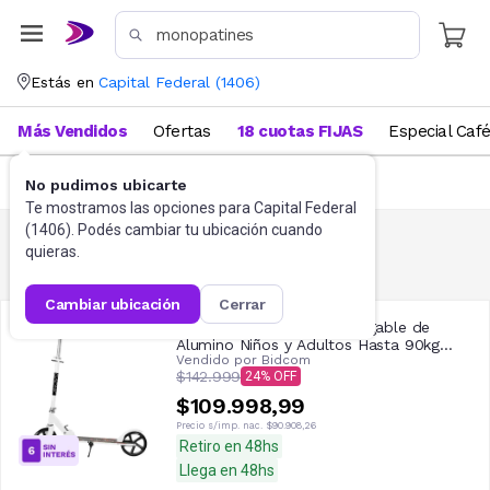
Estás en
Capital Federal
(
1406
)
Más Vendidos
Ofertas
18 cuotas FIJAS
Especial Caf
FILTRAR
No pudimos ubicarte
Te mostramos las opciones para
Capital Federal
(
1406
). Podés cambiar tu ubicación cuando
quieras.
Monopatines
88
resultados
cambiar ubicación
cerrar
Monopatín Gadnic City Plegable de
Alumino Niños y Adultos Hasta 90kg
Vendido por
Bidcom
Ruedas 200mm , Blanco
$142.999
24
$109.998,99
Precio s/imp. nac.
$90.908,26
Retiro en 48hs
Llega en 48hs