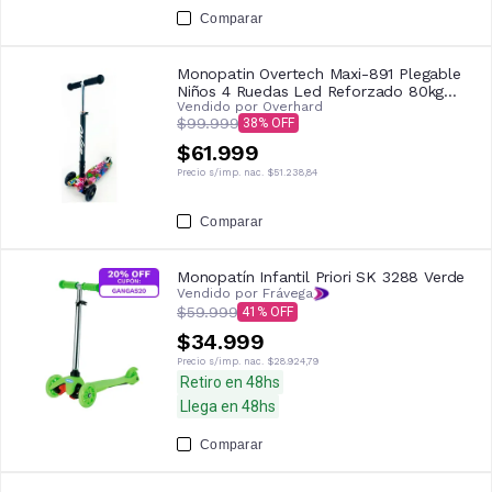
Comparar
Monopatin Overtech Maxi-891 Plegable
Niños 4 Ruedas Led Reforzado 80kg
Vendido por
Overhard
Negro WT-71
$99.999
38
$61.999
Precio s/imp. nac.
$51.238,84
Comparar
Monopatín Infantil Priori SK 3288 Verde
Vendido por Frávega
$59.999
41
$34.999
Precio s/imp. nac.
$28.924,79
Retiro en 48hs
Llega en 48hs
Comparar