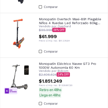
Comparar
Monopatin Overtech Maxi-891 Plegable
Niños 4 Ruedas Led Reforzado 80kg
Vendido por
Overhard
Naranja
$99.999
38
$61.999
Precio s/imp. nac.
$51.238,84
Comparar
Monopatín Eléctrico Navee GT3 Pro
1000W Autonomía 60 Km
Vendido por
Bidcom
$2.406.624
24
$1.851.249
Precio s/imp. nac.
$1.529.957,85
Retiro en 48hs
Llega en 48hs
Comparar