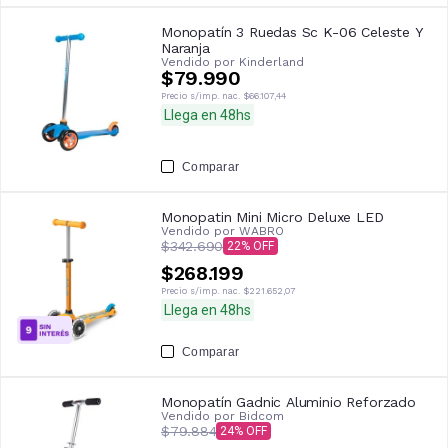
Monopatín 3 Ruedas Sc K-06 Celeste Y
Naranja
Vendido por
Kinderland
$79.990
Precio s/imp. nac.
$66.107,44
Llega en 48hs
Comparar
Monopatin Mini Micro Deluxe LED
Vendido por
WABRO
$342.690
22
$268.199
Precio s/imp. nac.
$221.652,07
Llega en 48hs
Comparar
Monopatín Gadnic Aluminio Reforzado
Vendido por
Bidcom
$79.884
24