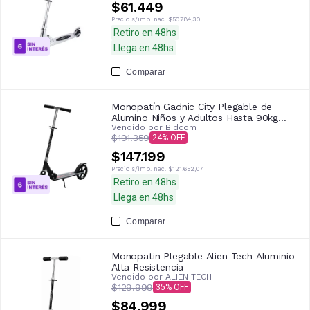
$61.449
Precio s/imp. nac.
$50.784,30
Retiro en 48hs
Llega en 48hs
Comparar
Monopatín Gadnic City Plegable de
Alumino Niños y Adultos Hasta 90kg
Vendido por
Bidcom
Ruedas 200mm , Negro
$191.359
24
$147.199
Precio s/imp. nac.
$121.652,07
Retiro en 48hs
Llega en 48hs
Comparar
Monopatin Plegable Alien Tech Aluminio
Alta Resistencia
Vendido por
ALIEN TECH
$129.999
35
$84.999