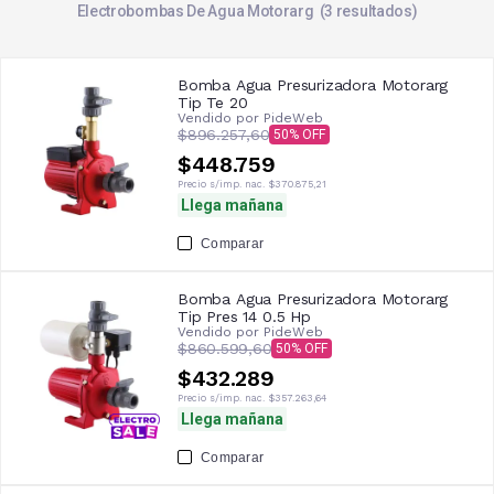
Electrobombas De Agua Motorarg
3
resultados
Bomba Agua Presurizadora Motorarg
Tip Te 20
Vendido por
PideWeb
$896.257,60
50
$448.759
Precio s/imp. nac.
$370.875,21
Llega mañana
Comparar
Bomba Agua Presurizadora Motorarg
Tip Pres 14 0.5 Hp
Vendido por
PideWeb
$860.599,60
50
$432.289
Precio s/imp. nac.
$357.263,64
Llega mañana
Comparar