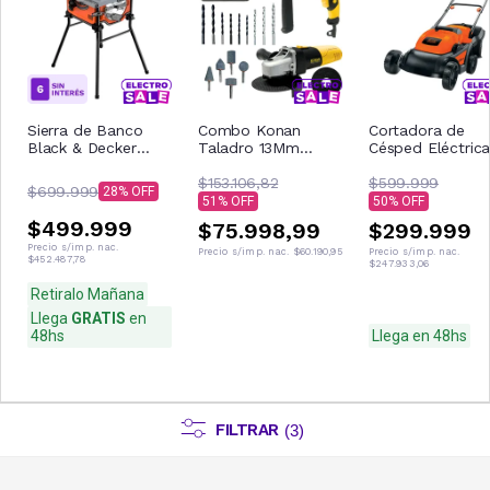
Sierra de Banco
Combo Konan
Cortadora de
Black & Decker
Taladro 13Mm
Césped Eléctric
BES71800TSS 10”
750W + Amoladora
1600W Black &
115Mm 720W
$153.106,82
Decker GR3850-
$599.999
$699.999
28
51
50
$499.999
$75.998,99
$299.999
Precio s/imp. nac.
Precio s/imp. nac.
$60.190,95
Precio s/imp. nac.
$452.487,78
$247.933,06
Retiralo Mañana
Llega
GRATIS
en
48hs
Llega en 48hs
FILTRAR
(
3
)