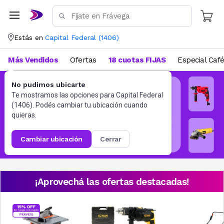
Estás en
Capital Federal
(
1406
)
Más Vendidos
Ofertas
18 cuotas FIJAS
Especial Caf
No pudimos ubicarte
Te mostramos las opciones para
Capital Federal
(
1406
). Podés cambiar tu ubicación cuando
quieras.
cambiar ubicación
cerrar
¡Aprovechá las ofertas destacadas!