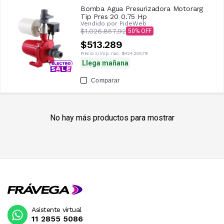
Bomba Agua Presurizadora Motorarg
Tip Pres 20 0.75 Hp
Vendido por
PideWeb
$1.026.857,92
50
$513.289
Precio s/imp. nac.
$424.205,79
Llega mañana
Comparar
No hay más productos para mostrar
Asistente virtual
11 2855 5086