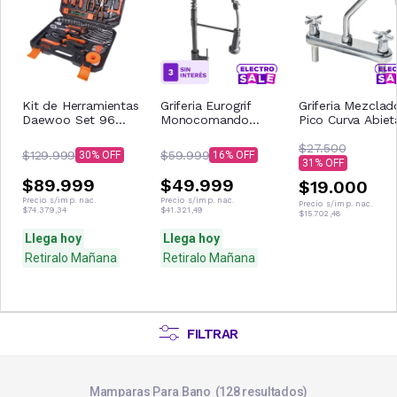
Kit de Herramientas
Griferia Eurogrif
Griferia Mezclad
Daewoo Set 96
Monocomando
Pico Curva Abiet
Pzs DAHTS96
Cocina Rociador
Estrella GF032
Tubos c/ Maletín
Flexible Gourmet
$27.500
$129.999
$59.999
30
16
31
$89.999
$49.999
$19.000
Precio s/imp. nac.
Precio s/imp. nac.
Precio s/imp. nac.
$74.379,34
$41.321,49
$15.702,48
Llega hoy
Llega hoy
Retiralo Mañana
Retiralo Mañana
FILTRAR
Mamparas Para Bano
128
resultados