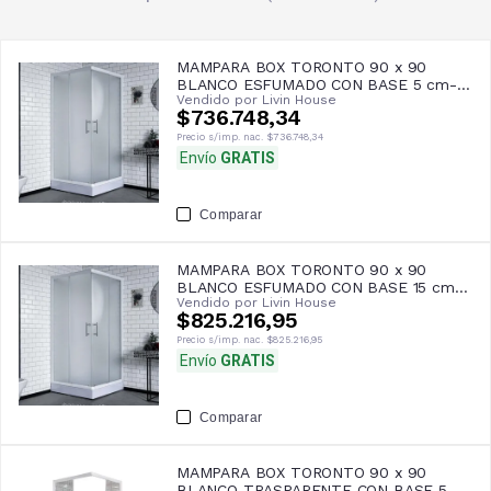
MAMPARA BOX TORONTO 90 x 90
BLANCO ESFUMADO CON BASE 5 cm-
Vendido por
Livin House
GORENA
$736.748,34
Precio s/imp. nac.
$736.748,34
Envío
GRATIS
Comparar
MAMPARA BOX TORONTO 90 x 90
BLANCO ESFUMADO CON BASE 15 cm-
Vendido por
Livin House
GORENA
$825.216,95
Precio s/imp. nac.
$825.216,95
Envío
GRATIS
Comparar
MAMPARA BOX TORONTO 90 x 90
BLANCO TRASPARENTE CON BASE 5