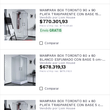
MAMPARA BOX TORONTO 90 x 90
PLATA TRASPARENTE CON BASE 15
Vendido por
Livin House
cm- GORENA
$770.301,93
Precio s/imp. nac.
$770.301,93
Envío
GRATIS
Comparar
MAMPARA BOX TORONTO 80 x 80
BLANCO ESFUMADO CON BASE 5 cm-
Vendido por
Livin House
GORENA
$678.319,13
Precio s/imp. nac.
$678.319,13
Comparar
MAMPARA BOX TORONTO 80 x 80
PLATA TRASPARENTE CON BASE 5 cm-
Vendido por
Livin House
GORENA