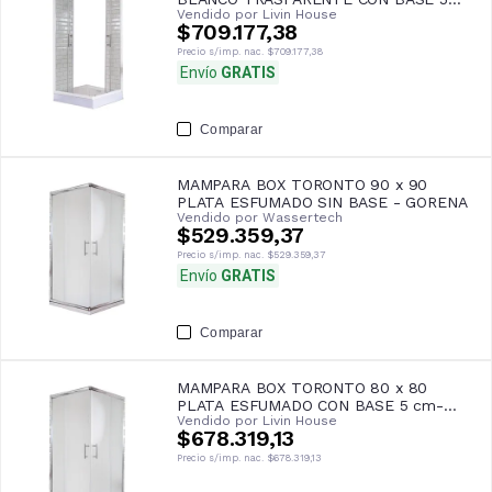
Vendido por
Livin House
cm- GORENA
$709.177,38
Precio s/imp. nac.
$709.177,38
Envío
GRATIS
Comparar
MAMPARA BOX TORONTO 90 x 90
PLATA ESFUMADO SIN BASE - GORENA
Vendido por
Wassertech
$529.359,37
Precio s/imp. nac.
$529.359,37
Envío
GRATIS
Comparar
MAMPARA BOX TORONTO 80 x 80
PLATA ESFUMADO CON BASE 5 cm-
Vendido por
Livin House
GORENA
$678.319,13
Precio s/imp. nac.
$678.319,13