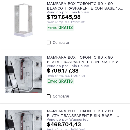
MAMPARA BOX TORONTO 90 x 90
BLANCO TRASPARENTE CON BASE 15
Vendido por
Livin House
cm- GORENA
$797.645,98
Precio s/imp. nac.
$797.645,98
Envío
GRATIS
Comparar
MAMPARA BOX TORONTO 90 x 90
PLATA TRASPARENTE CON BASE 5 cm-
Vendido por
Livin House
GORENA
$709.177,38
Precio s/imp. nac.
$709.177,38
Envío
GRATIS
Comparar
MAMPARA BOX TORONTO 80 x 80
PLATA TRANSPARENTE SIN BASE -
Vendido por
Wassertech
GORENA
$468.704,43
Precio s/imp. nac.
$468.704,43