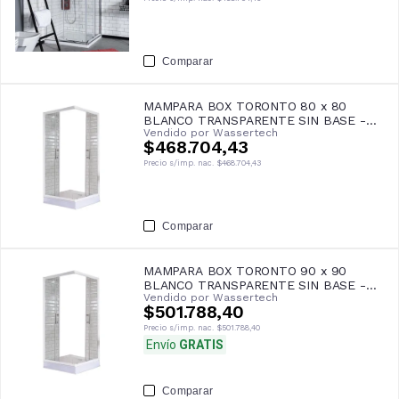
Comparar
MAMPARA BOX TORONTO 80 x 80
BLANCO TRANSPARENTE SIN BASE -
Vendido por
Wassertech
GORENA
$468.704,43
Precio s/imp. nac.
$468.704,43
Comparar
MAMPARA BOX TORONTO 90 x 90
BLANCO TRANSPARENTE SIN BASE -
Vendido por
Wassertech
GORENA
$501.788,40
Precio s/imp. nac.
$501.788,40
Envío
GRATIS
Comparar