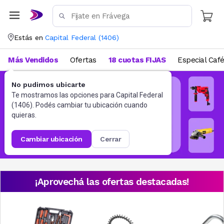
Estás en
Capital Federal
(
1406
)
Más Vendidos
Ofertas
18 cuotas FIJAS
Especial Caf
No pudimos ubicarte
Te mostramos las opciones para
Capital Federal
(
1406
). Podés cambiar tu ubicación cuando
quieras.
cambiar ubicación
cerrar
¡Aprovechá las ofertas destacadas!