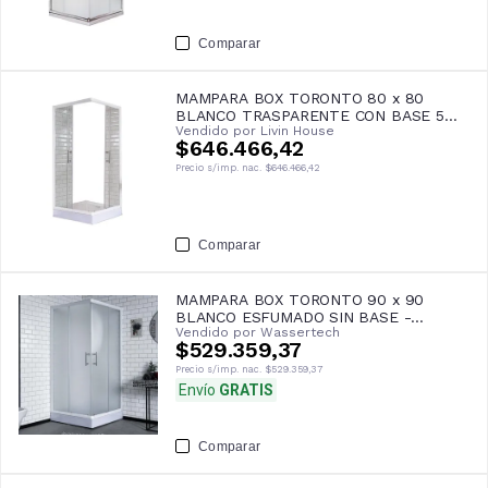
Comparar
MAMPARA BOX TORONTO 80 x 80
BLANCO TRASPARENTE CON BASE 5
Vendido por
Livin House
cm- GORENA
$646.466,42
Precio s/imp. nac.
$646.466,42
Comparar
MAMPARA BOX TORONTO 90 x 90
BLANCO ESFUMADO SIN BASE -
Vendido por
Wassertech
GORENA
$529.359,37
Precio s/imp. nac.
$529.359,37
Envío
GRATIS
Comparar