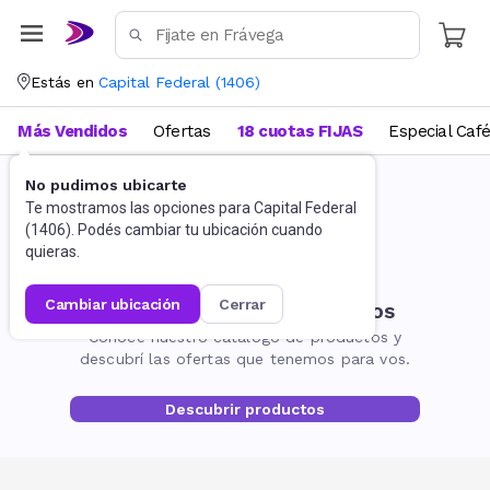
Estás en
Capital Federal
(
1406
)
Más Vendidos
Ofertas
18 cuotas FIJAS
Especial Caf
No pudimos ubicarte
Te mostramos las opciones para
Capital Federal
(
1406
). Podés cambiar tu ubicación cuando
quieras.
cambiar ubicación
cerrar
No encontramos resultados
Conocé nuestro catálogo de productos y
descubrí las ofertas que tenemos para vos.
Descubrir productos