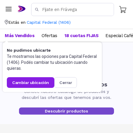
Estás en
Capital Federal
(
1406
)
Más Vendidos
Ofertas
18 cuotas FIJAS
Especial Caf
No pudimos ubicarte
Te mostramos las opciones para
Capital Federal
(
1406
). Podés cambiar tu ubicación cuando
quieras.
cambiar ubicación
cerrar
No encontramos resultados
Conocé nuestro catálogo de productos y
descubrí las ofertas que tenemos para vos.
Descubrir productos