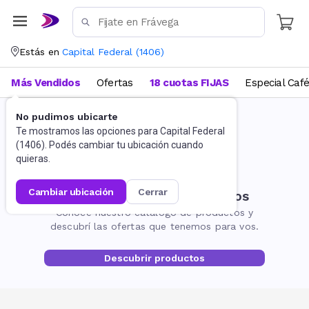
Estás en
Capital Federal
(
1406
)
Más Vendidos
Ofertas
18 cuotas FIJAS
Especial Caf
No pudimos ubicarte
Te mostramos las opciones para
Capital Federal
(
1406
). Podés cambiar tu ubicación cuando
quieras.
cambiar ubicación
cerrar
No encontramos resultados
Conocé nuestro catálogo de productos y
descubrí las ofertas que tenemos para vos.
Descubrir productos