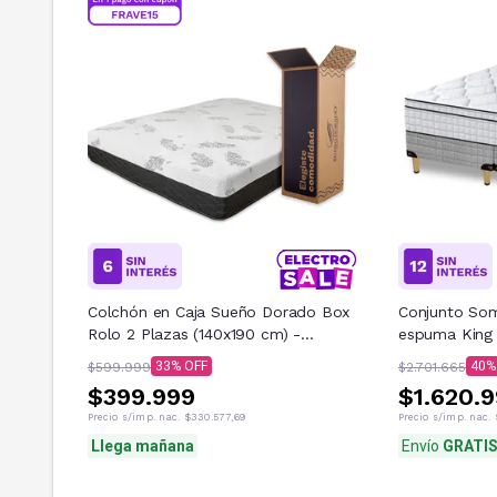
Colchón en Caja Sueño Dorado Box
Conjunto Som
Rolo 2 Plazas (140x190 cm) -
espuma King 
Espuma Alta Densidad + Soft
King 200x20
33
40
$599.999
$2.701.665
$399.999
$1.620.
Precio s/imp. nac.
$330.577,69
Precio s/imp. nac.
Llega mañana
Envío
GRATI