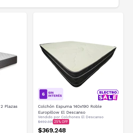
 2 Plazas
Colchón Espuma 140x190 Roble
Europillow El Descanso
Vendido por
Colchones El Descanso
$492.331
25
$369.248