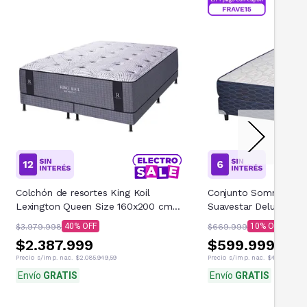
Colchón de resortes King Koil
Conjunto Sommier y 
Lexington Queen Size 160x200 cm
Suavestar Deluxe 2 Pl
con SOMMIER DE REGALO
cm) - Espuma 25 kg/
40
10
$3.979.998
$669.999
$2.387.999
$599.999
Precio s/imp. nac.
$2.085.949,59
Precio s/imp. nac.
$495.866,94
Envío
GRATIS
Envío
GRATIS