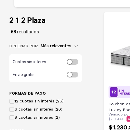
2 1 2 Plaza
68
resultados
Más relevantes
ORDENAR POR:
Cuotas sin interés
Envío gratis
FORMAS DE PAGO
12 cuotas sin interés (26)
Colchón de
6 cuotas sin interés (20)
Luxury Po
Vendido po
9 cuotas sin interés (2)
$2.051.665
4
$1.230