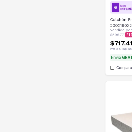
Colchón Pi
200X160X2
Vendido po
$896.771
21
$717.41
Precio s/imp. na
Envío
GRAT
Compara