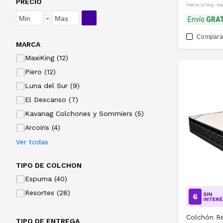
PRECIO
Precio s/imp. na
-
Envío
GRAT
Compara
MARCA
MaxiKing (12)
Piero (12)
Luna del Sur (9)
El Descanso (7)
Kavanag Colchones y Sommiers (5)
Arcoiris (4)
Ver todas
TIPO DE COLCHON
Espuma (40)
Resortes (28)
Colchón Re
TIPO DE ENTREGA