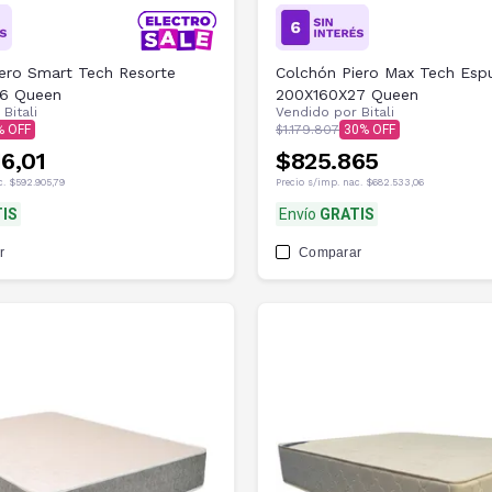
ero Smart Tech Resorte
Colchón Piero Max Tech Es
6 Queen
200X160X27 Queen
r
Bitali
Vendido por
Bitali
$1.179.807
30
6,01
$825.865
c.
$592.905,79
Precio s/imp. nac.
$682.533,06
IS
Envío
GRATIS
r
Comparar