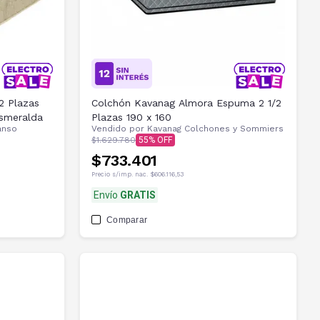
2 Plazas
Colchón Kavanag Almora Espuma 2 1/2
Esmeralda
Plazas 190 x 160
anso
Vendido por
Kavanag Colchones y Sommiers
$1.629.780
55
$733.401
Precio s/imp. nac.
$606.116,53
Envío
GRATIS
Comparar