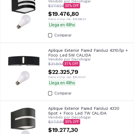
Vendido por
Decohogar
$27.824
30
$19.476,80
Precio s/imp. nac.
$16.096,53
Llega en 48hs
Comparar
Aplique Exterior Pared Faroluz 4310/lp +
Foco Led 5W CALIDA
Vendido por
Decohogar
$31.894
31
$22.325,79
Precio s/imp. nac.
$18.451,07
Llega en 48hs
Comparar
Aplique Exterior Pared Faroluz 4320
Spot + Foco Led 7W CALIDA
Vendido por
Decohogar
$27.539
30
$19.277,30