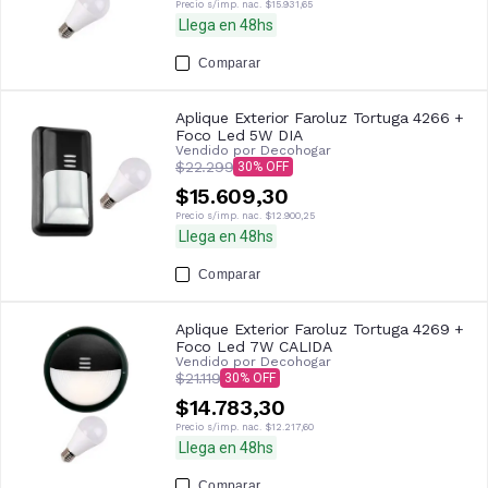
Precio s/imp. nac.
$15.931,65
Llega en 48hs
Comparar
Aplique Exterior Faroluz Tortuga 4266 +
Foco Led 5W DIA
Vendido por
Decohogar
$22.299
30
$15.609,30
Precio s/imp. nac.
$12.900,25
Llega en 48hs
Comparar
Aplique Exterior Faroluz Tortuga 4269 +
Foco Led 7W CALIDA
Vendido por
Decohogar
$21.119
30
$14.783,30
Precio s/imp. nac.
$12.217,60
Llega en 48hs
Comparar