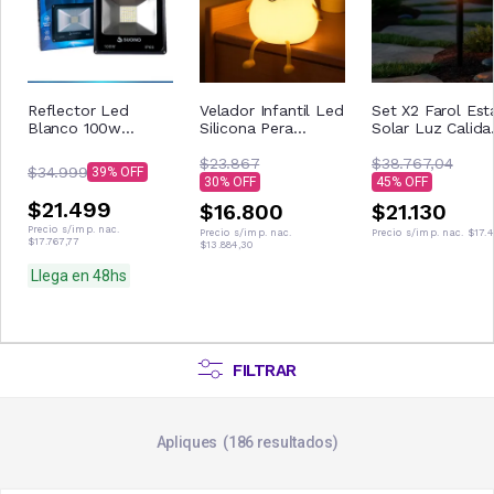
Reflector Led
Velador Infantil Led
Set X2 Farol Est
Blanco 100w
Silicona Pera
Solar Luz Calida
Exterior Suono
Colores Usb Táctil
Jardin Deco Co
Negro
Estructura Amarillo
$23.867
2- YY3603 / 1 ca
$38.767,04
$34.999
39
Pantalla Blanco
2 unidades
30
45
$21.499
$16.800
$21.130
Precio s/imp. nac.
Precio s/imp. nac.
Precio s/imp. nac.
$17.
$17.767,77
$13.884,30
Llega en 48hs
FILTRAR
Apliques
186
resultados