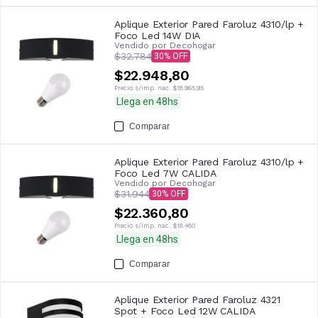
Aplique Exterior Pared Faroluz 4310/lp +
Foco Led 14W DIA
Vendido por
Decohogar
$32.784
30
$22.948,80
Precio s/imp. nac.
$18.965,95
Llega en 48hs
Comparar
Aplique Exterior Pared Faroluz 4310/lp +
Foco Led 7W CALIDA
Vendido por
Decohogar
$31.944
30
$22.360,80
Precio s/imp. nac.
$18.480
Llega en 48hs
Comparar
Aplique Exterior Pared Faroluz 4321
Spot + Foco Led 12W CALIDA