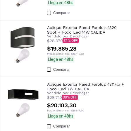
Llega en 48hs
Comparar
Aplique Exterior Pared Faroluz 4320
Spot + Foco Led 14W CALIDA
Vendido por
Decohogar
$28.379
31
$19.865,28
Precio s/imp. nac.
$16.417,59
Llega en 48hs
Comparar
Aplique Exterior Pared Faroluz 4311/lp +
Foco Led 7W CALIDA
Vendido por
Decohogar
$28.719
30
$20.103,30
Precio s/imp. nac.
$16.614,30
Llega en 48hs
Comparar