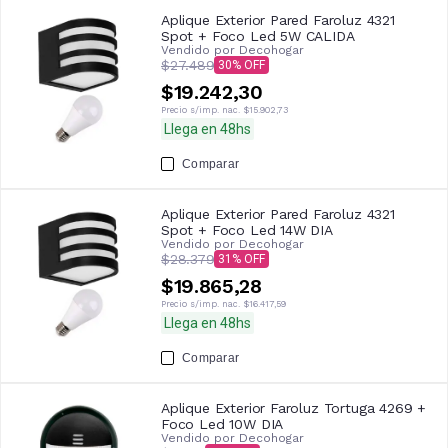
Aplique Exterior Pared Faroluz 4321
Spot + Foco Led 5W CALIDA
Vendido por
Decohogar
$27.489
30
$19.242,30
Precio s/imp. nac.
$15.902,73
Llega en 48hs
Comparar
Aplique Exterior Pared Faroluz 4321
Spot + Foco Led 14W DIA
Vendido por
Decohogar
$28.379
31
$19.865,28
Precio s/imp. nac.
$16.417,59
Llega en 48hs
Comparar
Aplique Exterior Faroluz Tortuga 4269 +
Foco Led 10W DIA
Vendido por
Decohogar