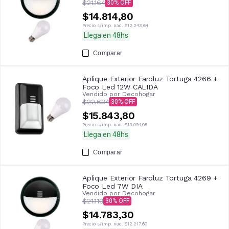
$21.164
30
$14.814,80
Precio s/imp. nac.
$12.243,64
Llega en 48hs
Comparar
Aplique Exterior Faroluz Tortuga 4266 +
Foco Led 12W CALIDA
Vendido por
Decohogar
$22.634
30
$15.843,80
Precio s/imp. nac.
$13.094,05
Llega en 48hs
Comparar
Aplique Exterior Faroluz Tortuga 4269 +
Foco Led 7W DIA
Vendido por
Decohogar
$21.119
30
$14.783,30
Precio s/imp. nac.
$12.217,60