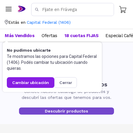
Estás en
Capital Federal
(
1406
)
Más Vendidos
Ofertas
18 cuotas FIJAS
Especial Caf
No pudimos ubicarte
Te mostramos las opciones para
Capital Federal
(
1406
). Podés cambiar tu ubicación cuando
quieras.
cambiar ubicación
cerrar
No encontramos resultados
Conocé nuestro catálogo de productos y
descubrí las ofertas que tenemos para vos.
Descubrir productos