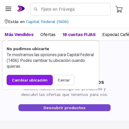
Estás en
Capital Federal
(
1406
)
Más Vendidos
Ofertas
18 cuotas FIJAS
Especial Caf
No pudimos ubicarte
Te mostramos las opciones para
Capital Federal
(
1406
). Podés cambiar tu ubicación cuando
quieras.
cambiar ubicación
cerrar
No encontramos resultados
Conocé nuestro catálogo de productos y
descubrí las ofertas que tenemos para vos.
Descubrir productos