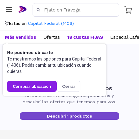
Estás en
Capital Federal
(
1406
)
Más Vendidos
Ofertas
18 cuotas FIJAS
Especial Caf
No pudimos ubicarte
Te mostramos las opciones para
Capital Federal
(
1406
). Podés cambiar tu ubicación cuando
quieras.
cambiar ubicación
cerrar
No encontramos resultados
Conocé nuestro catálogo de productos y
descubrí las ofertas que tenemos para vos.
Descubrir productos