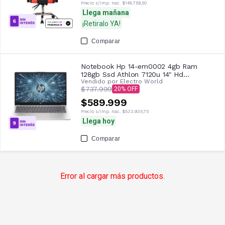
Precio s/imp. nac.
$148.759,50
Llega mañana
¡Retiralo YA!
Comparar
Notebook Hp 14-em0002 4gb Ram
128gb Ssd Athlon 7120u 14" Hd
Vendido por
Electro World
Moonlight Blue
$737.999
20
$589.999
Precio s/imp. nac.
$533.935,75
Llega hoy
Comparar
Error al cargar más productos.