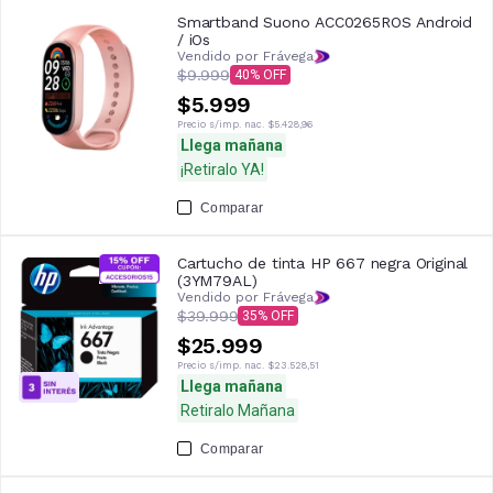
Smartband Suono ACC0265ROS Android
/ iOs
Vendido por Frávega
$9.999
40
$5.999
Precio s/imp. nac.
$5.428,96
Llega mañana
¡Retiralo YA!
Comparar
Cartucho de tinta HP 667 negra Original
(3YM79AL)
Vendido por Frávega
$39.999
35
$25.999
Precio s/imp. nac.
$23.528,51
Llega mañana
Retiralo Mañana
Comparar