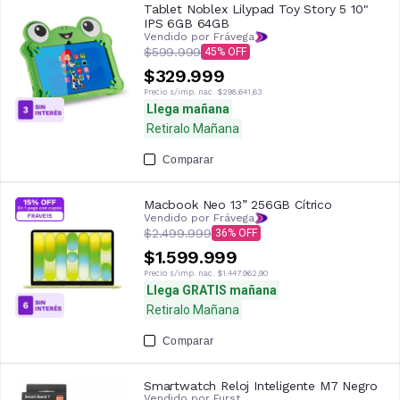
Tablet Noblex Lilypad Toy Story 5 10"
IPS 6GB 64GB
Vendido por Frávega
$599.999
45
$329.999
Precio s/imp. nac.
$298.641,63
Llega mañana
Retiralo Mañana
Comparar
Macbook Neo 13” 256GB Cítrico
Vendido por Frávega
$2.499.999
36
$1.599.999
Precio s/imp. nac.
$1.447.962,90
Llega GRATIS mañana
Retiralo Mañana
Comparar
Smartwatch Reloj Inteligente M7 Negro
Vendido por
Furst