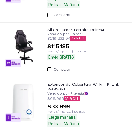
Retiralo Mañana
Comparar
Sillon Gamer Fortnite Baires4
Vendido por
Baires4
$218.232,94
47
$115.185
Precio s/imp. nac.
$107.437,19
Envío
GRATIS
Comparar
Extensor de Cobertura Wi Fi TP-Link
WA850RE
Vendido por Frávega
$69.999
51
$33.999
Precio s/imp. nac.
$30.768,33
Llega mañana
Retiralo Mañana