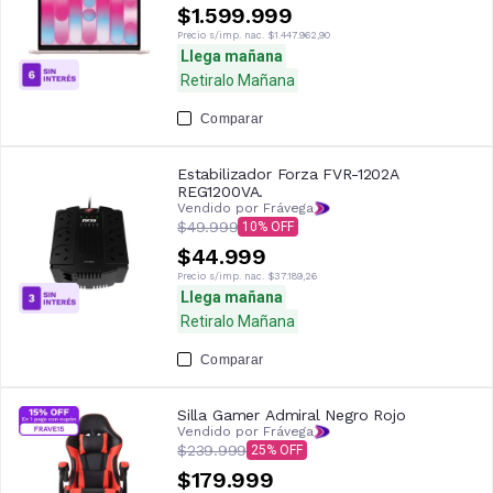
$1.599.999
Precio s/imp. nac.
$1.447.962,90
Llega mañana
Retiralo Mañana
Comparar
Estabilizador Forza FVR-1202A
REG1200VA.
Vendido por Frávega
$49.999
10
$44.999
Precio s/imp. nac.
$37.189,26
Llega mañana
Retiralo Mañana
Comparar
Silla Gamer Admiral Negro Rojo
Vendido por Frávega
$239.999
25
$179.999