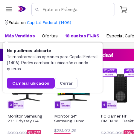
Estás en
Capital Federal
(
1406
)
Más Vendidos
Ofertas
18 cuotas FIJAS
Especial Caf
No pudimos ubicarte
¡Aprovechá las ofertas destacadas!
Te mostramos las opciones para
Capital Federal
(
1406
). Podés cambiar tu ubicación cuando
quieras.
cambiar ubicación
cerrar
Monitor Samsung
Monitor 24"
PC Gamer HP
27" Odyssey G4
Samsung Curvo
OMEN 16L Desk
240Hz
S36GD FHD 100Hz
AMD Ryzen 5 16
LS27BG400ELXZB
$281.013,25
512GB TG03-000
$999.999
$2.799.999
9
10