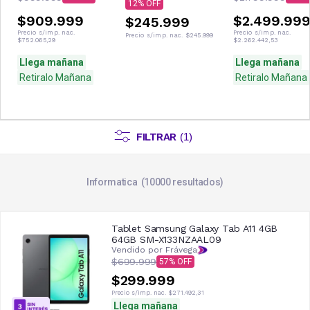
12
$909.999
$2.499.99
$245.999
Precio s/imp. nac.
Precio s/imp. nac.
Precio s/imp. nac.
$245.999
$752.065,29
$2.262.442,53
Llega mañana
Llega mañana
Retiralo Mañana
Retiralo Mañana
FILTRAR
(
1
)
Informatica
10000
resultados
Tablet Samsung Galaxy Tab A11 4GB
64GB SM-X133NZAAL09
Vendido por Frávega
$699.999
57
$299.999
Precio s/imp. nac.
$271.492,31
Llega mañana