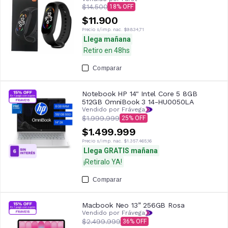
$14.500
18
$11.900
Precio s/imp. nac.
$9.834,71
Llega mañana
Retiro en 48hs
Comparar
Notebook HP 14" Intel Core 5 8GB
512GB OmniBook 3 14-HU0050LA
Vendido por Frávega
$1.999.999
25
$1.499.999
Precio s/imp. nac.
$1.357.465,16
Llega GRATIS mañana
¡Retiralo YA!
Comparar
Macbook Neo 13” 256GB Rosa
Vendido por Frávega
$2.499.999
36