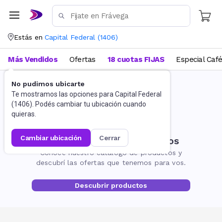
Estás en
Capital Federal
(
1406
)
Más Vendidos
Ofertas
18 cuotas FIJAS
Especial Caf
No pudimos ubicarte
Te mostramos las opciones para
Capital Federal
(
1406
). Podés cambiar tu ubicación cuando
quieras.
cambiar ubicación
cerrar
No encontramos resultados
Conocé nuestro catálogo de productos y
descubrí las ofertas que tenemos para vos.
Descubrir productos