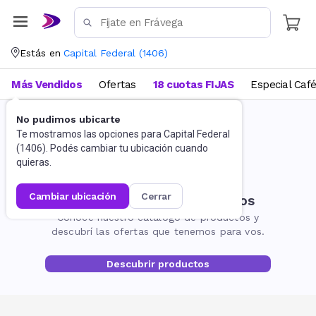
Estás en
Capital Federal
(
1406
)
Más Vendidos
Ofertas
18 cuotas FIJAS
Especial Caf
No pudimos ubicarte
Te mostramos las opciones para
Capital Federal
(
1406
). Podés cambiar tu ubicación cuando
quieras.
cambiar ubicación
cerrar
No encontramos resultados
Conocé nuestro catálogo de productos y
descubrí las ofertas que tenemos para vos.
Descubrir productos