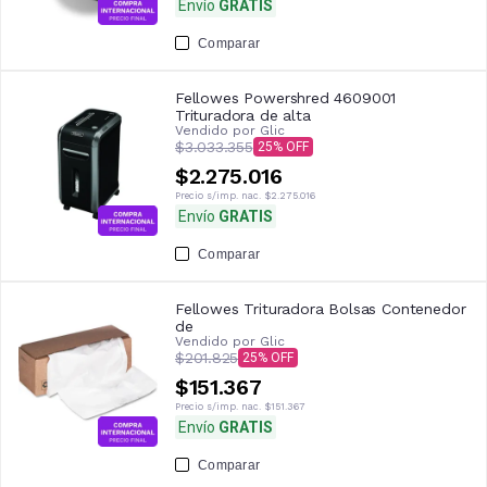
Envío
GRATIS
Comparar
Fellowes Powershred 4609001
Trituradora de alta
Vendido por
Glic
$3.033.355
25
$2.275.016
Precio s/imp. nac.
$2.275.016
Envío
GRATIS
Comparar
Fellowes Trituradora Bolsas Contenedor
de
Vendido por
Glic
$201.825
25
$151.367
Precio s/imp. nac.
$151.367
Envío
GRATIS
Comparar