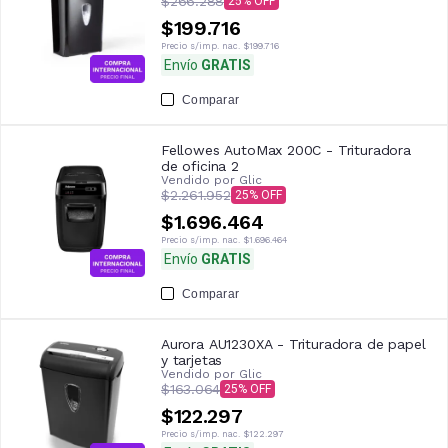
$266.288
25
$199.716
Precio s/imp. nac.
$199.716
Envío
GRATIS
Comparar
Fellowes AutoMax 200C - Trituradora
de oficina 2
Vendido por
Glic
$2.261.952
25
$1.696.464
Precio s/imp. nac.
$1.696.464
Envío
GRATIS
Comparar
Aurora AU1230XA - Trituradora de papel
y tarjetas
Vendido por
Glic
$163.064
25
$122.297
Precio s/imp. nac.
$122.297