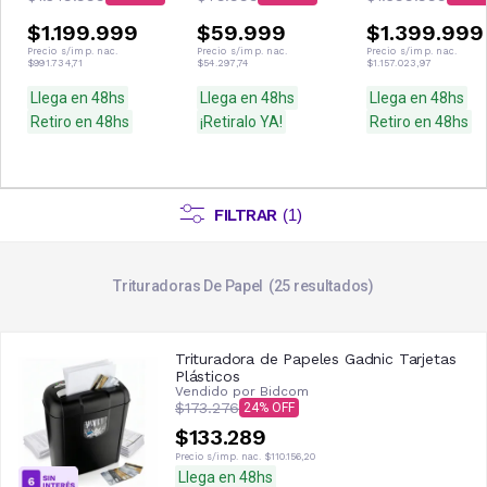
416
$1.199.999
$59.999
$1.399.999
Precio s/imp. nac.
Precio s/imp. nac.
Precio s/imp. nac.
$991.734,71
$54.297,74
$1.157.023,97
Llega en 48hs
Llega en 48hs
Llega en 48hs
Retiro en 48hs
¡Retiralo YA!
Retiro en 48hs
FILTRAR
(
1
)
Trituradoras De Papel
25
resultados
Trituradora de Papeles Gadnic Tarjetas
Plásticos
Vendido por
Bidcom
$173.276
24
$133.289
Precio s/imp. nac.
$110.156,20
Llega en 48hs