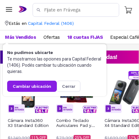
Estás en
Capital Federal
(
1406
)
Más Vendidos
Ofertas
18 cuotas FIJAS
Especial Caf
No pudimos ubicarte
¡Aprovechá las ofertas destacadas!
Te mostramos las opciones para
Capital Federal
(
1406
). Podés cambiar tu ubicación cuando
quieras.
cambiar ubicación
cerrar
Cámara Insta360
Combo Teclado
Cámara Insta36
X3 Standard Edition
Auriculares Pad y
X4 Standard Edit
Mouse Gamer
Marvo 4 en 1 CM-
$1.349.999
$79.999
$1.699.999
11
25
17