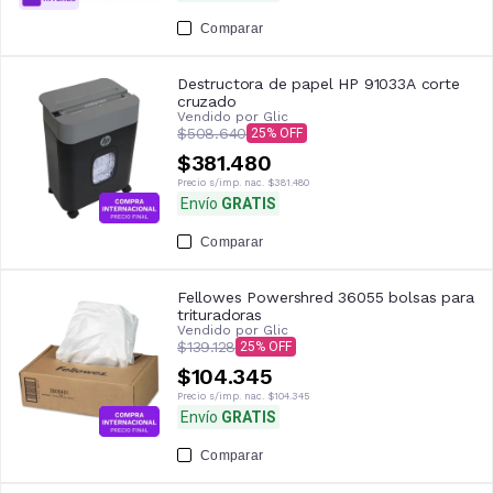
Comparar
Destructora de papel HP 91033A corte
cruzado
Vendido por
Glic
$508.640
25
$381.480
Precio s/imp. nac.
$381.480
Envío
GRATIS
Comparar
Fellowes Powershred 36055 bolsas para
trituradoras
Vendido por
Glic
$139.128
25
$104.345
Precio s/imp. nac.
$104.345
Envío
GRATIS
Comparar