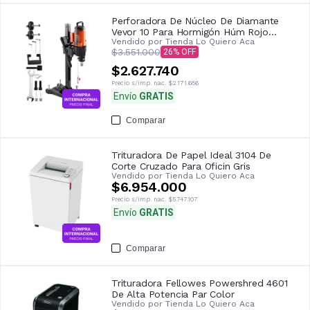
Perforadora De Núcleo De Diamante
Vevor 10 Para Hormigón Húm Rojo
Vendido por
Tienda Lo Quiero Aca
Forma De La Perforación
$3.551.000
26
$2.627.740
Precio s/imp. nac.
$2.171.686
Envío
GRATIS
Comparar
Trituradora De Papel Ideal 3104 De
Corte Cruzado Para Oficin Gris
Vendido por
Tienda Lo Quiero Aca
$6.954.000
Precio s/imp. nac.
$5.747.107
Envío
GRATIS
Comparar
Trituradora Fellowes Powershred 4601
De Alta Potencia Par Color
Vendido por
Tienda Lo Quiero Aca