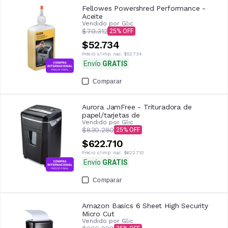
Fellowes Powershred Performance -
Aceite
Vendido por
Glic
$70.312
25
$52.734
Precio s/imp. nac.
$52.734
Envío
GRATIS
Comparar
Aurora JamFree - Trituradora de
papel/tarjetas de
Vendido por
Glic
$830.280
25
$622.710
Precio s/imp. nac.
$622.710
Envío
GRATIS
Comparar
Amazon Basics 6 Sheet High Security
Micro Cut
Vendido por
Glic