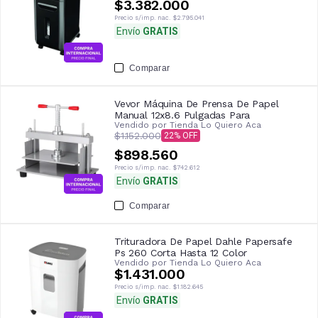
$3.382.000
Precio s/imp. nac.
$2.795.041
Envío
GRATIS
Comparar
Vevor Máquina De Prensa De Papel
Manual 12x8.6 Pulgadas Para
Vendido por
Tienda Lo Quiero Aca
$1.152.000
22
$898.560
Precio s/imp. nac.
$742.612
Envío
GRATIS
Comparar
Trituradora De Papel Dahle Papersafe
Ps 260 Corta Hasta 12 Color
Vendido por
Tienda Lo Quiero Aca
$1.431.000
Precio s/imp. nac.
$1.182.645
Envío
GRATIS