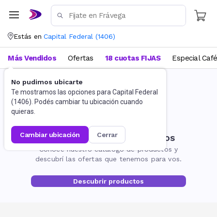
Estás en
Capital Federal
(
1406
)
Más Vendidos
Ofertas
18 cuotas FIJAS
Especial Caf
No pudimos ubicarte
Te mostramos las opciones para
Capital Federal
(
1406
). Podés cambiar tu ubicación cuando
quieras.
cambiar ubicación
cerrar
No encontramos resultados
Conocé nuestro catálogo de productos y
descubrí las ofertas que tenemos para vos.
Descubrir productos