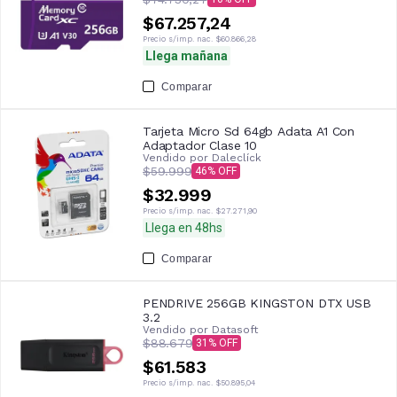
$67.257,24
Precio s/imp. nac.
$60.866,28
Llega mañana
Comparar
Tarjeta Micro Sd 64gb Adata A1 Con
Adaptador Clase 10
Vendido por
Daleclíck
$59.999
46
$32.999
Precio s/imp. nac.
$27.271,90
Llega en 48hs
Comparar
PENDRIVE 256GB KINGSTON DTX USB
3.2
Vendido por
Datasoft
$88.679
31
$61.583
Precio s/imp. nac.
$50.895,04