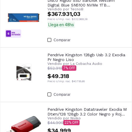
Disco Rigido SSD SanDisk Western
Digital Blue SN5100 NVMe 1TB
Vendido por
TecnoB
WDS100T5B0E
$367.931,03
Precio s/imp. nac.
$332.969,26
Llega en 48hs
Comparar
Pendrive Kingston 128gb Usb 3.2 Exodia
Pr Negro Liso
Vendido por
La Cobacha Audio
$52.919
7
$49.318
Precio s/imp. nac.
$40.758,68
Comparar
Pendrive Kingston Datatraveler Exodia M
Dtxm/128 128gb 3.2 Color Negro y Rojo
Vendido por
Niviko
Dtxm
$44.999
22
$34.999