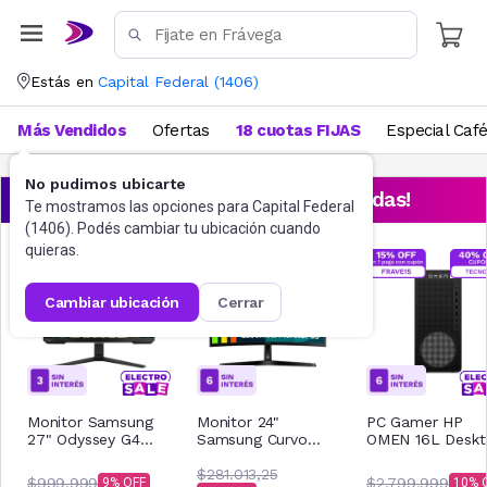
Estás en
Capital Federal
(
1406
)
Más Vendidos
Ofertas
18 cuotas FIJAS
Especial Caf
No pudimos ubicarte
¡Aprovechá las ofertas destacadas!
Te mostramos las opciones para
Capital Federal
(
1406
). Podés cambiar tu ubicación cuando
quieras.
cambiar ubicación
cerrar
Monitor Samsung
Monitor 24"
PC Gamer HP
27" Odyssey G4
Samsung Curvo
OMEN 16L Desk
240Hz
S36GD FHD 100Hz
AMD Ryzen 5 16
LS27BG400ELXZB
$281.013,25
512GB TG03-000
$999.999
$2.799.999
9
10