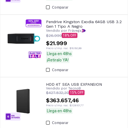
Comparar
Pendrive Kingston Exodia 64GB USB 3.2
Gen 1 Tipo A Negro
Vendido por Frávega
$26.999
18
$21.999
Precio s/imp. nac.
$18.180,99
Llega en 48hs
¡Retiralo YA!
Comparar
HDD 4T SEA USB EXPANSION
Vendido por
TecnoB
$427.832,30
15
$363.657,46
Precio s/imp. nac.
$329.101,77
Llega en 48hs
Comparar