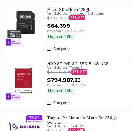
Micro SD eNova 128gb
Vendido por
Novatech Solutions
$99.075,38
35
$64.399
Precio s/imp. nac.
$53.222,31
Llega en 48hs
Comparar
HDD 8T WD 3.5 RED PLUS NAS
Vendido por
TecnoB
$935.279,09
15
$794.987,23
Precio s/imp. nac.
$719.445,46
Llega en 48hs
Comparar
Tarjeta De Memoria Micro Sd 256gb
Dehuka
Vendido por
DEHUKA
$74.730,27
10