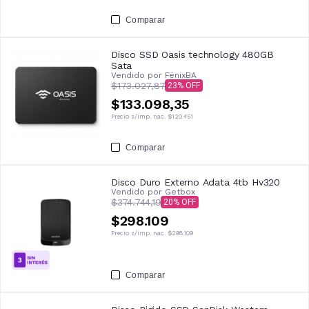
Comparar
Disco SSD Oasis technology 480GB
Sata
Vendido por
FénixBA
$173.027,87
23
$133.098,35
Precio s/imp. nac.
$120.451
Comparar
Disco Duro Externo Adata 4tb Hv320
Vendido por
Getbox
$374.744,19
20
$298.109
Precio s/imp. nac.
$298.109
Comparar