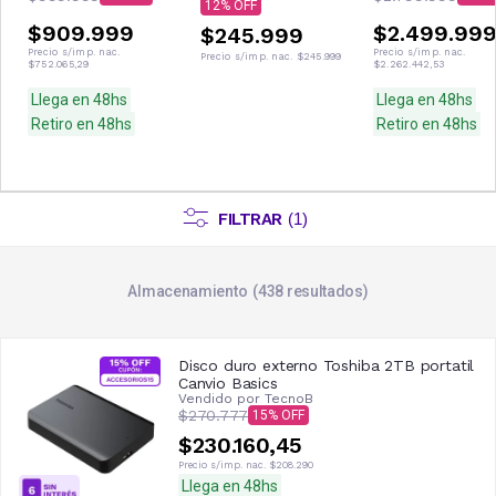
12
$909.999
$2.499.99
$245.999
Precio s/imp. nac.
Precio s/imp. nac.
Precio s/imp. nac.
$245.999
$752.065,29
$2.262.442,53
Llega en 48hs
Llega en 48hs
Retiro en 48hs
Retiro en 48hs
FILTRAR
(
1
)
Almacenamiento
438
resultados
Disco duro externo Toshiba 2TB portatil
Canvio Basics
Vendido por
TecnoB
$270.777
15
$230.160,45
Precio s/imp. nac.
$208.290
Llega en 48hs