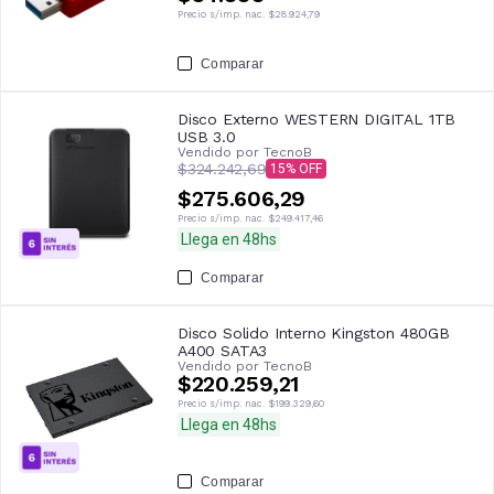
Precio s/imp. nac.
$28.924,79
Comparar
Disco Externo WESTERN DIGITAL 1TB
USB 3.0
Vendido por
TecnoB
$324.242,69
15
$275.606,29
Precio s/imp. nac.
$249.417,46
Llega en 48hs
Comparar
Disco Solido Interno Kingston 480GB
A400 SATA3
Vendido por
TecnoB
$220.259,21
Precio s/imp. nac.
$199.329,60
Llega en 48hs
Comparar