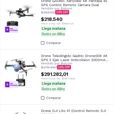
Drone GADNIC Aeroview 4K Pantalla 45
GPS Control Remoto Cámara Dual
Vendido por
Bidcom
$284.102
24
$218.540
Precio s/imp. nac.
$180.611,57
Llega mañana
Retiro en 48hs
Comparar
Drone Teledirigido Gadnic Drone006 4K
GPS 3 Ejes Laser Anticolision 3000mAh
Vendido por
Bidcom
25 Min Pantalla 45
$378.667
24
$291.282,01
Precio s/imp. nac.
$240.728,93
Llega mañana
Retiro en 48hs
Comparar
Drone DJI Lito X1 (Control Remoto DJI