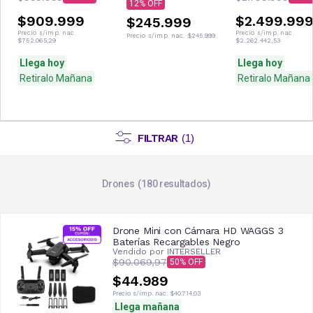
12
$909.999
$2.499.99
$245.999
Precio s/imp. nac.
Precio s/imp. nac.
Precio s/imp. nac.
$245.999
$752.065,29
$2.262.442,53
Llega hoy
Llega hoy
Retiralo Mañana
Retiralo Mañana
FILTRAR
(
1
)
Drones
180
resultados
Drone Mini con Cámara HD WAGGS 3
Baterías Recargables Negro
Vendido por
INTERSELLER
$90.069,97
50
$44.989
Precio s/imp. nac.
$40.714,03
Llega mañana