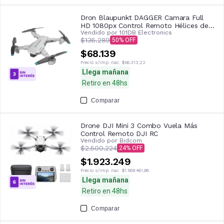
Dron Blaupunkt DAGGER Camara Full
HD 1080px Control Remoto Hélices de
Vendido por
101DB Electronics
RepuestoGiro 360°
$136.289
50
$68.139
Precio s/imp. nac.
$56.313,22
Llega mañana
Retiro en 48hs
Comparar
Drone DJI Mini 3 Combo Vuela Más
Control Remoto DJI RC
Vendido por
Bidcom
$2.500.224
24
$1.923.249
Precio s/imp. nac.
$1.589.461,98
Llega mañana
Retiro en 48hs
Comparar