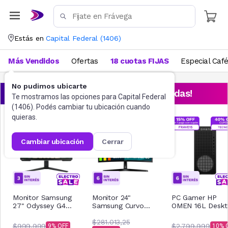
Estás en
Capital Federal
(
1406
)
Más Vendidos
Ofertas
18 cuotas FIJAS
Especial Caf
No pudimos ubicarte
¡Aprovechá las ofertas destacadas!
Te mostramos las opciones para
Capital Federal
(
1406
). Podés cambiar tu ubicación cuando
quieras.
cambiar ubicación
cerrar
Monitor Samsung
Monitor 24"
PC Gamer HP
27" Odyssey G4
Samsung Curvo
OMEN 16L Desk
240Hz
S36GD FHD 100Hz
AMD Ryzen 5 16
LS27BG400ELXZB
$281.013,25
512GB TG03-000
$999.999
$2.799.999
9
10