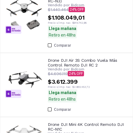
RC-N3)
Vendido por
Bidcom
$1.440.464
24
$1.108.049,01
Precio s/imp. nac.
$915.742,98
Llega mañana
Retiro en 48hs
Comparar
Drone DJI Air 3S Combo Vuela Más
Control Remoto DJI RC 2
Vendido por
Bidcom
$4.696.119
24
$3.612.399
Precio s/imp. nac.
$2.985.453,72
Llega mañana
Retiro en 48hs
Comparar
Drone DJI Mini 4K Control Remoto DJI
RC-N1C