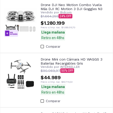
Drone DJI Neo Motion Combo Vuela
Más DJI RC Motion 3 DJI Goggles N3
Vendido por
Bidcom
$1.664.259
24
$1.280.199
Precio s/imp. nac.
$1.058.015,70
Llega mañana
Retiro en 48hs
Comparar
Drone Mini con Cámara HD WAGGS 3
Baterías Recargables Gris
Vendido por
INTERSELLER
$90.069,97
50
$44.989
Precio s/imp. nac.
$40.714,03
Llega mañana
Retiro en 48hs
Comparar