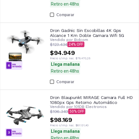
Retiro en 48hs
Comparar
Dron Gadnic Sin Escobillas 4K Gps
Alcance 1 Km Doble Camara Wifi 5G
Vendido por
Bidcom
$123.434
24
$94.949
Precio s/imp. nac.
$78.470,25
Llega mañana
Retiro en 48hs
Comparar
Dron Blaupunkt MIRAGE Camara Full HD
1080px Gps Retorno Automático
Vendido por
101DB Electronics
$196.349
50
$98.169
Precio s/imp. nac.
$81.131,40
Llega mañana
Retiro en 48hs