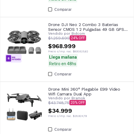
Comparar
Drone DJI Neo 2 Combo 3 Baterias
Sensor CMOS 1 2 Pulgadas 49 GB GPS
Vendido por
Bidcom
Galileo BeiDou 7 km Vuelo 19 Min 160 g
$1.259.699
24
$968.999
Precio s/imp. nac.
$800.825,62
Llega mañana
Retiro en 48hs
Comparar
Drone Mini 360° Plegable E99 Video
Wifi Camara Dual App
Vendido por
Bramok
$43.748,75
20
$34.999
Precio s/imp. nac.
$28.924,79
Comparar