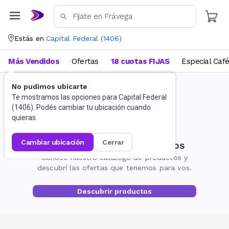
Estás en
Capital Federal
(
1406
)
Más Vendidos
Ofertas
18 cuotas FIJAS
Especial Caf
No pudimos ubicarte
Te mostramos las opciones para
Capital Federal
(
1406
). Podés cambiar tu ubicación cuando
quieras.
cambiar ubicación
cerrar
No encontramos resultados
Conocé nuestro catálogo de productos y
descubrí las ofertas que tenemos para vos.
Descubrir productos