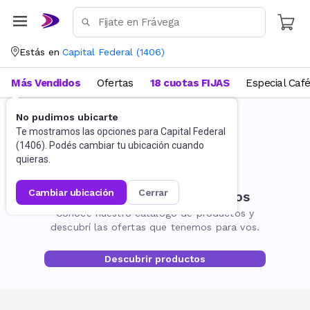
Estás en
Capital Federal
(
1406
)
Más Vendidos
Ofertas
18 cuotas FIJAS
Especial Caf
No pudimos ubicarte
Te mostramos las opciones para
Capital Federal
(
1406
). Podés cambiar tu ubicación cuando
quieras.
cambiar ubicación
cerrar
No encontramos resultados
Conocé nuestro catálogo de productos y
descubrí las ofertas que tenemos para vos.
Descubrir productos