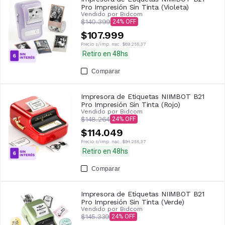
Pro Impresión Sin Tinta (Violeta)
Vendido por
Bidcom
$140.399
24
$107.999
Precio s/imp. nac.
$89.255,37
Retiro en 48hs
Comparar
Impresora de Etiquetas NIIMBOT B21
Pro Impresión Sin Tinta (Rojo)
Vendido por
Bidcom
$148.264
24
$114.049
Precio s/imp. nac.
$94.255,37
Retiro en 48hs
Comparar
Impresora de Etiquetas NIIMBOT B21
Pro Impresión Sin Tinta (Verde)
Vendido por
Bidcom
$145.339
24