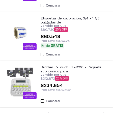
Comparar
Etiquetas de calibración, 3/4 x 1 1/2
pulgadas de
Vendido por
Glic
$80.730
25
$60.548
Precio s/imp. nac.
$60.548
Envío
GRATIS
Comparar
Brother P-Touch PT-D210 - Paquete
económico para
Vendido por
Glic
$312.873
25
$234.654
Precio s/imp. nac.
$234.654
Comparar