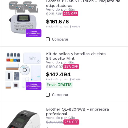
Brother PT-M95 P-Touch - Paquete de
etiquetadoras
Vendido por
Glic
$215.568
25
$161.676
Precio s/imp. nac.
$161.676
Comparar
Kit de sellos y botellas de tinta
Silhouette Mint
Vendido por
Glic
$189.992
25
$142.494
Precio s/imp. nac.
$142.494
Envío
GRATIS
Comparar
Brother QL-820NWB - impresora
profesional
Vendido por
Glic
$937.992
25