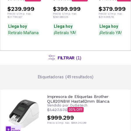
$239.999
$399.999
$379.999
Precio s/imp. nac.
Precio s/imp. nac.
Precio s/imp. nac.
$217.193,67
$361.990,05
$314.048,76
Llega hoy
Llega hoy
Llega hoy
Retiralo Mañana
¡Retiralo YA!
¡Retiralo YA!
FILTRAR
(
1
)
Etiquetadoras
49
resultados
Impresora de Etiquetas Brother
QL820NBW Hasta62mm Blanca
Vendido por
Outletech
$1.427.570
30
$999.299
Precio s/imp. nac.
$904.342,99