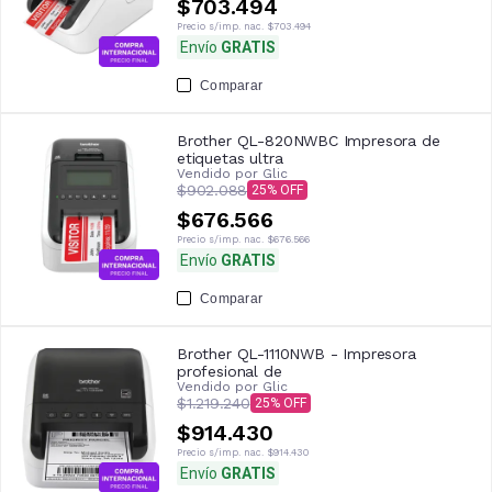
$703.494
Precio s/imp. nac.
$703.494
Envío
GRATIS
Comparar
Brother QL-820NWBC Impresora de
etiquetas ultra
Vendido por
Glic
$902.088
25
$676.566
Precio s/imp. nac.
$676.566
Envío
GRATIS
Comparar
Brother QL-1110NWB - Impresora
profesional de
Vendido por
Glic
$1.219.240
25
$914.430
Precio s/imp. nac.
$914.430
Envío
GRATIS