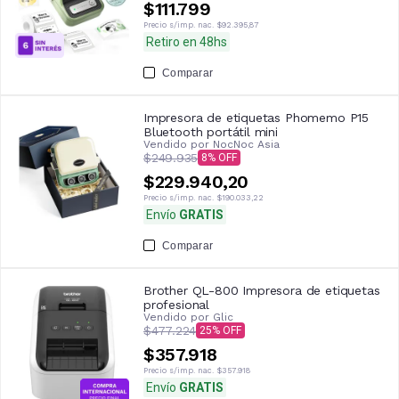
$111.799
Precio s/imp. nac.
$92.395,87
Retiro en 48hs
Comparar
Impresora de etiquetas Phomemo P15
Bluetooth portátil mini
Vendido por
NocNoc Asia
$249.935
8
$229.940,20
Precio s/imp. nac.
$190.033,22
Envío
GRATIS
Comparar
Brother QL-800 Impresora de etiquetas
profesional
Vendido por
Glic
$477.224
25
$357.918
Precio s/imp. nac.
$357.918
Envío
GRATIS