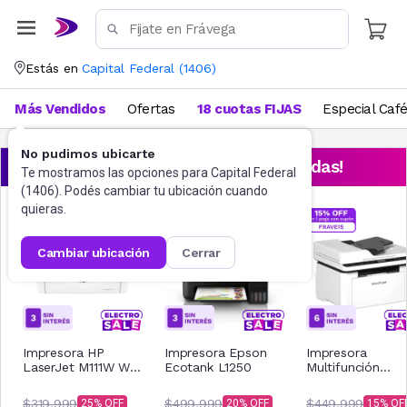
Estás en
Capital Federal
(
1406
)
Más Vendidos
Ofertas
18 cuotas FIJAS
Especial Caf
No pudimos ubicarte
¡Aprovechá las ofertas destacadas!
Te mostramos las opciones para
Capital Federal
(
1406
). Podés cambiar tu ubicación cuando
quieras.
cambiar ubicación
cerrar
Impresora HP
Impresora Epson
Impresora
LaserJet M111W Wi-
Ecotank L1250
Multifunción
Fi
Pantum Laser
BM2300AW
$319.999
$499.999
$449.999
25
20
15