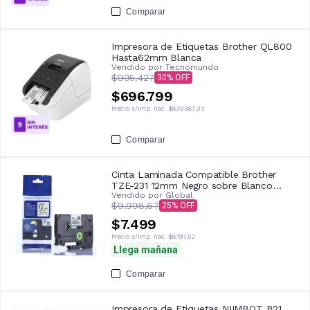
Comparar
Impresora de Etiquetas Brother QL800
Hasta62mm Blanca
Vendido por
Tecnomundo
$995.427
30
$696.799
Precio s/imp. nac.
$630.587,33
Comparar
Cinta Laminada Compatible Brother
TZE-231 12mm Negro sobre Blanco
Vendido por
Global
Global
$9.998,67
25
$7.499
Precio s/imp. nac.
$6.197,52
Llega mañana
Comparar
Impresora de Etiquetas NIIMBOT B21