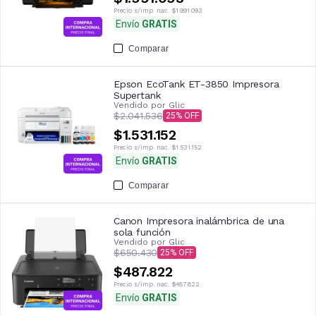
Precio s/imp. nac.
$1.991.093
Envío
GRATIS
Comparar
Epson EcoTank ET-3850 Impresora
Supertank
Vendido por
Glic
$2.041.536
25
$1.531.152
Precio s/imp. nac.
$1.531.152
Envío
GRATIS
Comparar
Canon Impresora inalámbrica de una
sola función
Vendido por
Glic
$650.430
25
$487.822
Precio s/imp. nac.
$487.822
Envío
GRATIS