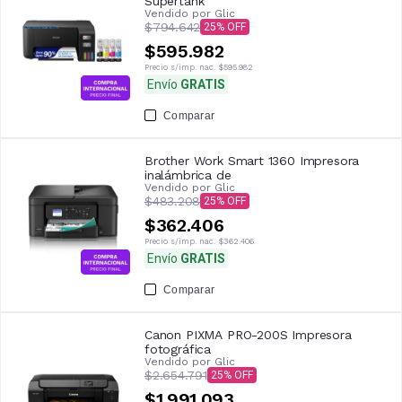
Supertank
Vendido por
Glic
$794.642
25
$595.982
Precio s/imp. nac.
$595.982
Envío
GRATIS
Comparar
Brother Work Smart 1360 Impresora
inalámbrica de
Vendido por
Glic
$483.208
25
$362.406
Precio s/imp. nac.
$362.406
Envío
GRATIS
Comparar
Canon PIXMA PRO-200S Impresora
fotográfica
Vendido por
Glic
$2.654.791
25
$1.991.093