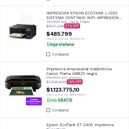
IMPRESORA EPSON ECOTANK L-1250
SISTEMA CONTINUO WIFI IMPRESIÓN
Vendido por
Dacar Hogar
COLORES
$607.249
21
$485.799
Precio s/imp. nac.
$439.637,10
Llega mañana
Comparar
Impresora empresarial inalámbrica
Canon Pixma iX6820 negra
Vendido por
nocnoc
$1.248.639
10
$1.123.775,10
Precio s/imp. nac.
$928.739,75
Envío
GRATIS
Comparar
Epson EcoTank ET-2400 Impresora