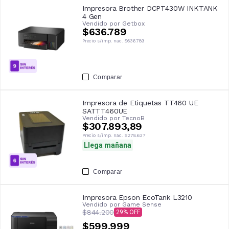
Impresora Brother DCPT430W INKTANK
4 Gen
Vendido por
Getbox
$636.789
Precio s/imp. nac.
$636.789
Comparar
Impresora de Etiquetas TT460 UE
SATTT460UE
Vendido por
TecnoB
$307.893,89
Precio s/imp. nac.
$278.637
Llega mañana
Comparar
Impresora Epson EcoTank L3210
Vendido por
Game Sense
$844.200
29
$599.999