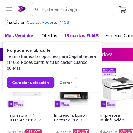
Estás en
Capital Federal
(
1406
)
Más Vendidos
Ofertas
18 cuotas FIJAS
Especial Caf
No pudimos ubicarte
¡Aprovechá las ofertas destacadas!
Te mostramos las opciones para
Capital Federal
(
1406
). Podés cambiar tu ubicación cuando
quieras.
cambiar ubicación
cerrar
Impresora HP
Impresora Epson
Impresora
LaserJet M111W Wi-
Ecotank L1250
Multifunción
Fi
Pantum Laser
BM2300AW
$319.999
$499.999
$449.999
31
24
22