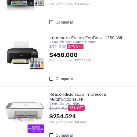
Precio s/imp. nac.
$462.809,92
Comparar
Impresora Epson EcoTank L1250 Wifi
Vendido por
Game Sense
$711.900
37
$450.000
Precio s/imp. nac.
$376.033,06
Comparar
Reacondicionado Impresora
Multifuncional HP
Vendido por
Glic
$339.365
25
$254.524
Precio s/imp. nac.
$254.524
Comparar