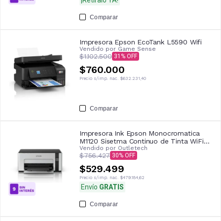
Comparar
Impresora Epson EcoTank L5590 Wifi
Vendido por
Game Sense
$1.102.500
31
$760.000
Precio s/imp. nac.
$632.231,40
Comparar
Impresora Ink Epson Monocromatica
M1120 Sisetma Continuo de Tinta WiFi
Vendido por
Outletech
Blanca
$756.427
30
$529.499
Precio s/imp. nac.
$479.184,62
Envío
GRATIS
Comparar