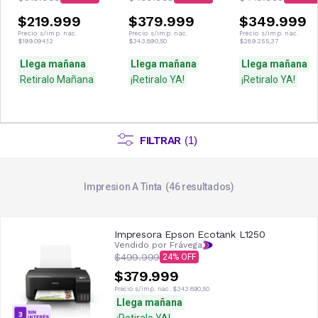
$219.999
$379.999
$349.999
Precio s/imp. nac.
Precio s/imp. nac.
Precio s/imp. nac.
$199.094,12
$343.890,50
$289.255,37
Llega mañana
Llega mañana
Llega mañana
Retiralo Mañana
¡Retiralo YA!
¡Retiralo YA!
FILTRAR
(
1
)
Impresion A Tinta
46
resultados
Impresora Epson Ecotank L1250
Vendido por Frávega
$499.999
24
$379.999
Precio s/imp. nac.
$343.890,50
Llega mañana
¡Retiralo YA!