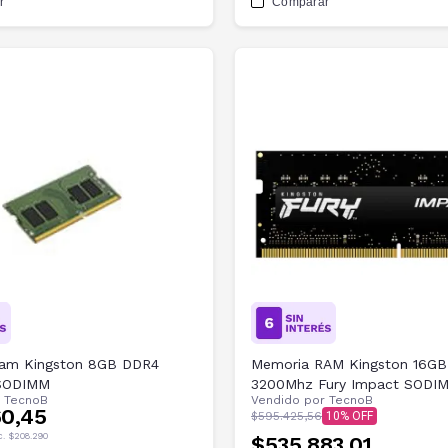
r
Comparar
am Kingston 8GB DDR4
Memoria RAM Kingston 16G
SODIMM
3200Mhz Fury Impact SODI
r
TecnoB
Vendido por
TecnoB
60,45
$595.425,56
10
c.
$208.290
$535.883,01