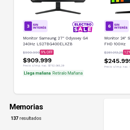
Monitor Samsung 27" Odyssey G4
Monitor 24"
240Hz LS27BG400ELXZB
FHD 100Hz
9
12
$999.999
$281.013,25
$909.999
$245.99
Precio s/imp. nac.
$752.065,29
Precio s/imp. nac.
Llega mañana
Retiralo Mañana
Memorias
137
resultados