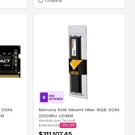
Comparar
B DDR4
Memoria RAM Hiksemi Hiker 16GB DDR4
MM
3200Mhz UDIMM
Vendido por
TecnoB
$345.674,94
10
$311.107,45