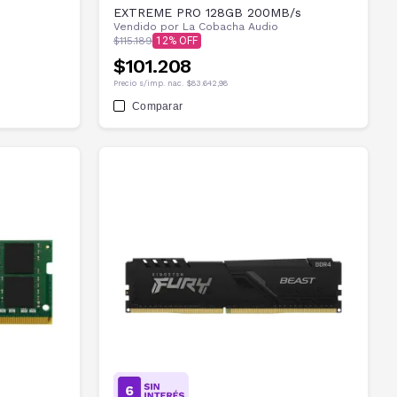
EXTREME PRO 128GB 200MB/s
Vendido por
La Cobacha Audio
$115.189
12
$101.208
Precio s/imp. nac.
$83.642,98
Comparar