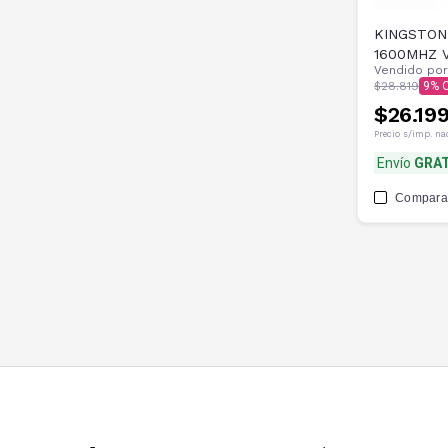
KINGSTON
1600MHZ V
Vendido po
$28.819
9
$26.19
Precio s/imp. na
Envío
GRAT
Compara