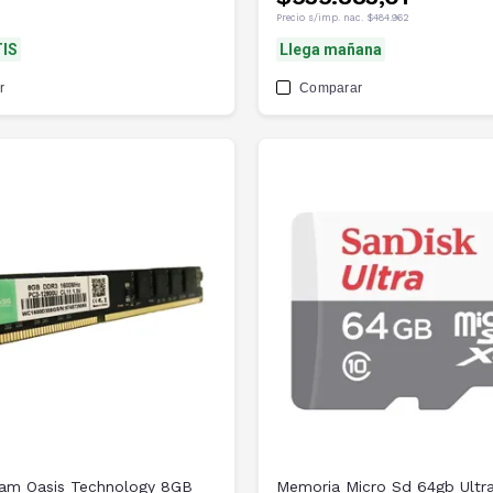
Precio s/imp. nac.
$484.962
IS
Llega mañana
r
Comparar
am Oasis Technology 8GB
Memoria Micro Sd 64gb Ultr