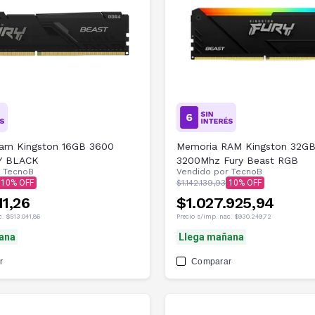
am Kingston 16GB 3600
Memoria RAM Kingston 32G
Y BLACK
3200Mhz Fury Beast RGB
r
TecnoB
Vendido por
TecnoB
10
$1.142.139,93
10
11,26
$1.027.925,94
c.
$513.041,86
Precio s/imp. nac.
$930.249,72
ana
Llega mañana
r
Comparar