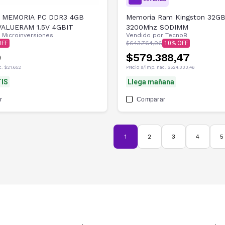
 MEMORIA PC DDR3 4GB
Memoria Ram Kingston 32G
ALUERAM 1.5V 4GBIT
3200Mhz SODIMM
r
Microinversiones
Vendido por
TecnoB
$643.764,96
10
9
$579.388,47
c.
$21.652
Precio s/imp. nac.
$524.333,46
IS
Llega mañana
r
Comparar
1
2
3
4
5