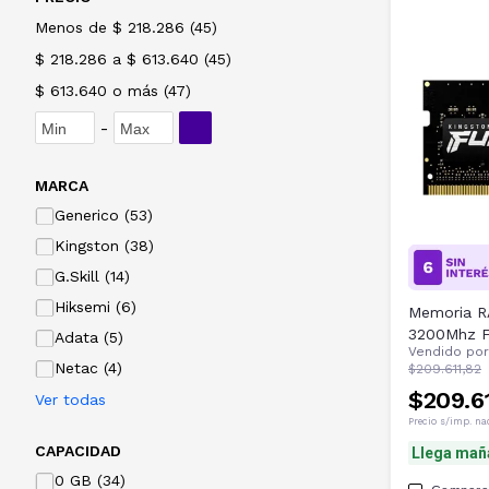
Menos de $ 218.286
(
45
)
$ 218.286 a $ 613.640
(
45
)
$ 613.640 o más
(
47
)
-
MARCA
Generico (53)
Kingston (38)
G.Skill (14)
Hiksemi (6)
Memoria R
3200Mhz F
Adata (5)
Vendido po
Netac (4)
$209.611,82
$209.61
Ver todas
Precio s/imp. na
CAPACIDAD
Llega mañ
0 GB (34)