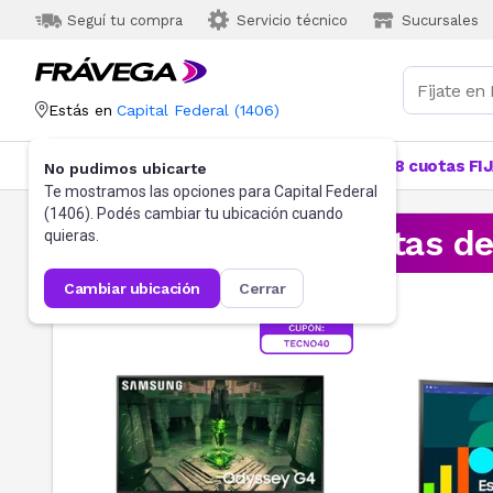
Seguí tu compra
Servicio técnico
Sucursales
Estás en
Capital Federal
(
1406
)
Categorías
Más Vendidos
Ofertas
18 cuotas FI
No pudimos ubicarte
Te mostramos las opciones para
Capital Federal
(
1406
). Podés cambiar tu ubicación cuando
¡Aprovechá las ofertas d
quieras.
cambiar ubicación
cerrar