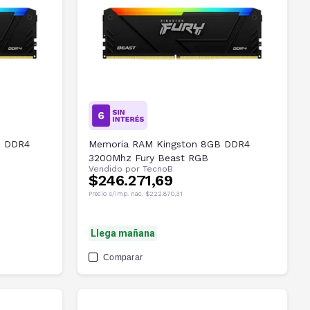
B DDR4
Memoria RAM Kingston 8GB DDR4
3200Mhz Fury Beast RGB
Vendido por
TecnoB
$246.271,69
Precio s/imp. nac.
$222.870,31
Llega mañana
Comparar