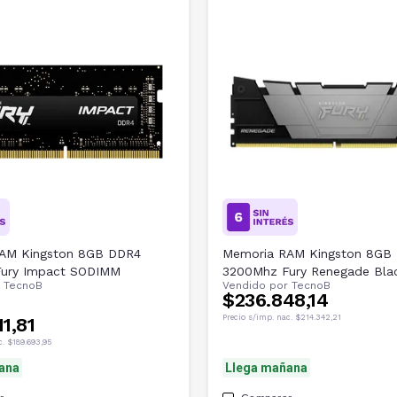
AM Kingston 8GB DDR4
Memoria RAM Kingston 8GB
ury Impact SODIMM
3200Mhz Fury Renegade Bla
r
TecnoB
Vendido por
TecnoB
$236.848,14
Precio s/imp. nac.
$214.342,21
1,81
c.
$189.693,95
ana
Llega mañana