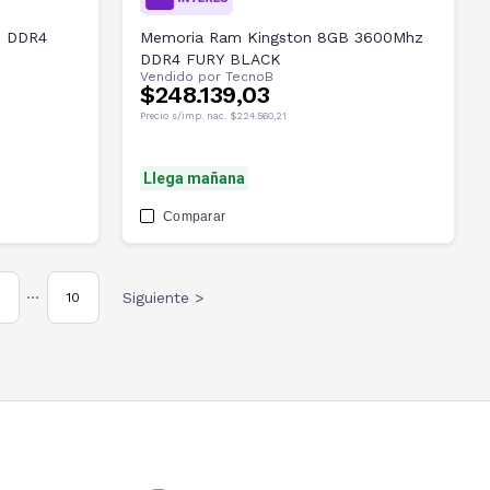
B DDR4
Memoria Ram Kingston 8GB 3600Mhz
DDR4 FURY BLACK
Vendido por
TecnoB
$248.139,03
Precio s/imp. nac.
$224.560,21
Llega mañana
Comparar
Siguiente >
10
•••