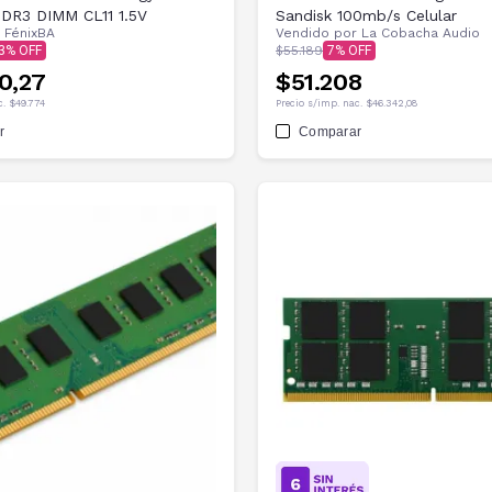
DR3 DIMM CL11 1.5V
Sandisk 100mb/s Celular
r
FénixBA
Vendido por
La Cobacha Audio
3
$55.189
7
0,27
$51.208
c.
$49.774
Precio s/imp. nac.
$46.342,08
r
Comparar