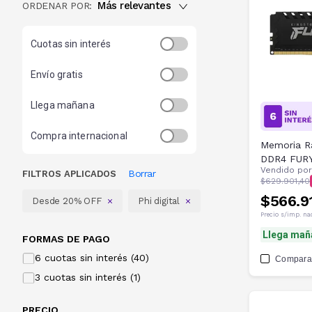
Más relevantes
ORDENAR POR:
Cuotas sin interés
Envío gratis
Llega mañana
Compra internacional
Memoria R
DDR4 FUR
Vendido po
Borrar
FILTROS APLICADOS
$629.901,40
$566.9
Desde 20% OFF
Phi digital
Precio s/imp. na
Llega mañ
FORMAS DE PAGO
6 cuotas sin interés (40)
Compara
3 cuotas sin interés (1)
PRECIO