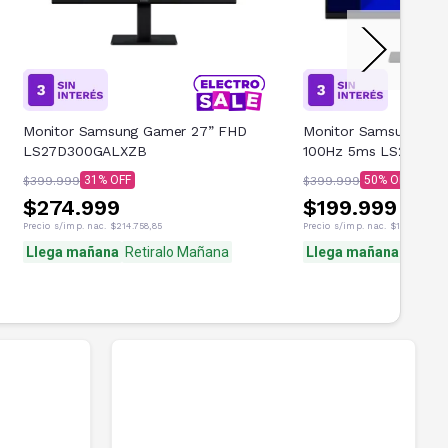
Monitor Samsung Gamer 27” FHD
Monitor Samsung Ga
LS27D300GALXZB
100Hz 5ms LS22D30
31
50
$399.999
$399.999
$274.999
$199.999
Precio s/imp. nac.
$214.758,85
Precio s/imp. nac.
$155.781,93
Llega mañana
Retiralo Mañana
Llega mañana
Retira