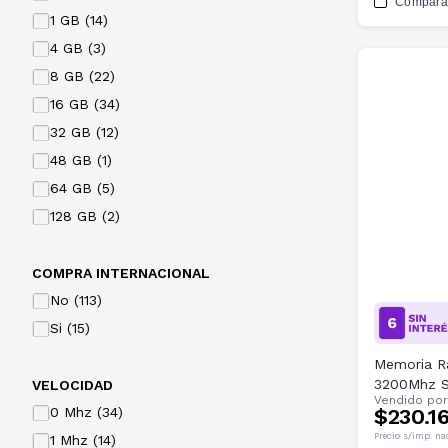
Compara
1 GB (14)
4 GB (3)
8 GB (22)
16 GB (34)
32 GB (12)
48 GB (1)
64 GB (5)
128 GB (2)
COMPRA INTERNACIONAL
No (113)
Si (15)
Memoria R
3200Mhz 
VELOCIDAD
Vendido po
0 Mhz (34)
$230.1
Precio s/imp. na
1 Mhz (14)