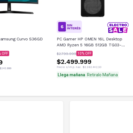
 Samsung Curvo S36GD
PC Gamer HP OMEN 16L Desktop
AMD Ryzen 5 16GB 512GB TG03-
0001la
10
$2.799.999
$2.499.999
9
Precio s/imp. nac.
$2.262.442,53
$245.999
Llega mañana
Retiralo Mañana