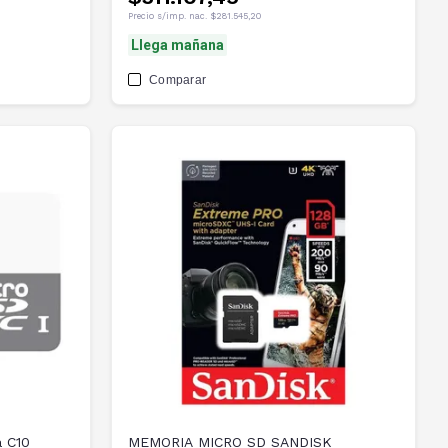
Precio s/imp. nac.
$281.545,20
Llega mañana
Comparar
a C10
MEMORIA MICRO SD SANDISK