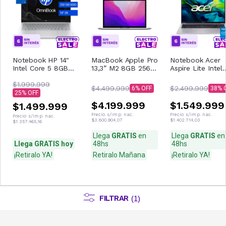
Notebook HP 14"
MacBook Apple Pro
Notebook Acer
Intel Core 5 8GB
13,3” M2 8GB 256
Aspire Lite Intel
512GB OmniBook 3
SSD MNEJ3LE/A
Core i5 8GB 512
14-HU0050LA
$1.999.999
Space Gray
AL16-52P-579C
$4.499.999
$2.499.999
6
38
25
$4.199.999
$1.549.999
$1.499.999
Precio s/imp. nac.
Precio s/imp. nac.
Precio s/imp. nac.
$3.800.904,07
$1.402.714,03
$1.357.465,16
Llega
GRATIS
en
Llega
GRATIS
en
Llega GRATIS hoy
48hs
48hs
¡Retiralo YA!
Retiralo Mañana
¡Retiralo YA!
FILTRAR
(
1
)