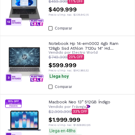
$459.999
11
$409.999
Precio s/imp. nac.
$338.842,15
Comparar
Notebook Hp 14-em0002 4gb Ram
128gb Ssd Athlon 7120u 14" Hd
Vendido por
Electro World
Moonlight Blue
$749.999
20
$599.999
Precio s/imp. nac.
$542.985,52
Llega hoy
Comparar
Macbook Neo 13” 512GB Índigo
Vendido por Frávega
$2.999.999
33
$1.999.999
Precio s/imp. nac.
$1.809.953,85
Llega en 48hs