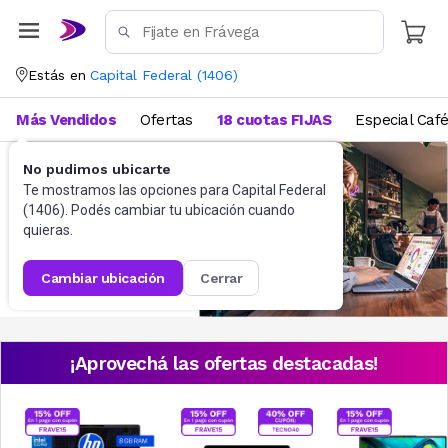
Estás en
Capital Federal
(
1406
)
Más Vendidos
Ofertas
18 cuotas FIJAS
Especial Caf
No pudimos ubicarte
Te mostramos las opciones para
Capital Federal
(
1406
). Podés cambiar tu ubicación cuando
quieras.
cambiar ubicación
cerrar
¡Aprovechá las ofertas destacadas!