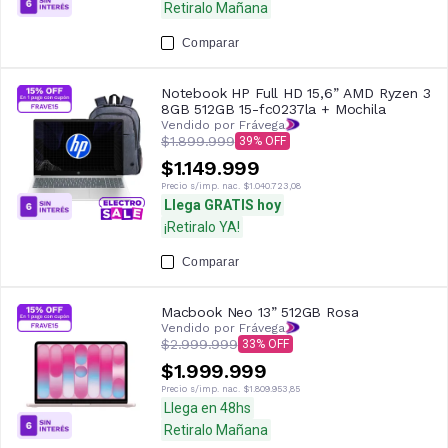
Retiralo Mañana
Comparar
Notebook HP Full HD 15,6” AMD Ryzen 3
8GB 512GB 15-fc0237la + Mochila
Vendido por Frávega
$1.899.999
39
$1.149.999
Precio s/imp. nac.
$1.040.723,08
Llega GRATIS hoy
¡Retiralo YA!
Comparar
Macbook Neo 13” 512GB Rosa
Vendido por Frávega
$2.999.999
33
$1.999.999
Precio s/imp. nac.
$1.809.953,85
Llega en 48hs
Retiralo Mañana