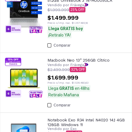
512GB OmniBook 3 14-HU0050LA
Vendido por Frávega
$1.999.999
25
$1.499.999
Precio s/imp. nac.
$1.357.465,16
Llega GRATIS hoy
¡Retiralo YA!
Comparar
Macbook Neo 13” 256GB Cítrico
Vendido por Frávega
$2.499.999
32
$1.699.999
Precio s/imp. nac.
$1.538.460,63
Llega
GRATIS
en 48hs
Retiralo Mañana
Comparar
Notebook Exo R34 Intel N4020 14,1 4GB
128GB Windows 11
Vendido por
Exo