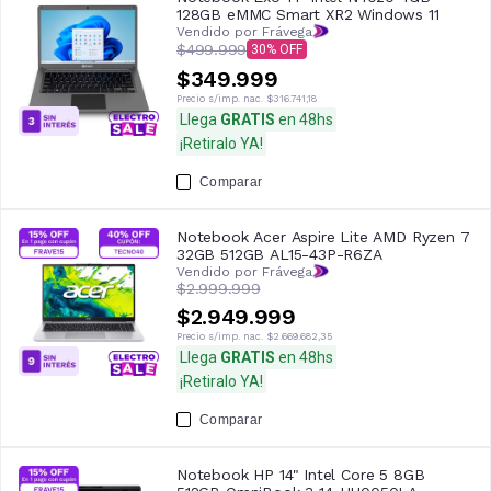
128GB eMMC Smart XR2 Windows 11
Vendido por Frávega
$499.999
30
$349.999
Precio s/imp. nac.
$316.741,18
Llega
GRATIS
en 48hs
¡Retiralo YA!
Comparar
Notebook Acer Aspire Lite AMD Ryzen 7
32GB 512GB AL15-43P-R6ZA
Vendido por Frávega
$2.999.999
$2.949.999
Precio s/imp. nac.
$2.669.682,35
Llega
GRATIS
en 48hs
¡Retiralo YA!
Comparar
Notebook HP 14" Intel Core 5 8GB