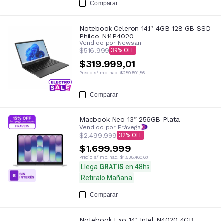
Comparar
Notebook Celeron 14.1" 4GB 128 GB SSD
Philco N14P4020
Vendido por
Newsan
$516.999
39
$319.999,01
Precio s/imp. nac.
$289.591,86
Comparar
Macbook Neo 13” 256GB Plata
Vendido por Frávega
$2.499.999
32
$1.699.999
Precio s/imp. nac.
$1.538.460,63
Llega
GRATIS
en 48hs
Retiralo Mañana
Comparar
Notebook Exo 14" Intel N4020 4GB