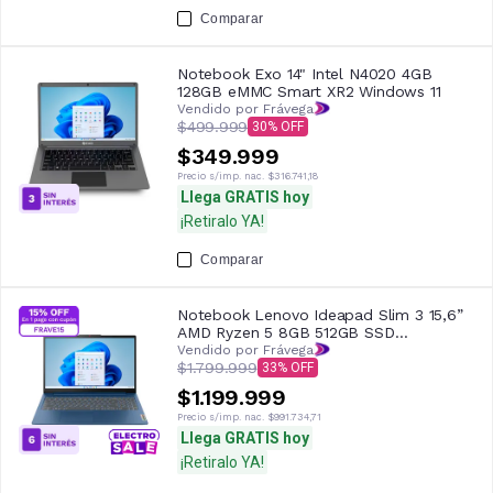
Comparar
Notebook Exo 14" Intel N4020 4GB
128GB eMMC Smart XR2 Windows 11
Vendido por Frávega
$499.999
30
$349.999
Precio s/imp. nac.
$316.741,18
Llega GRATIS hoy
¡Retiralo YA!
Comparar
Notebook Lenovo Ideapad Slim 3 15,6”
AMD Ryzen 5 8GB 512GB SSD
82XQ00YAAR
Vendido por Frávega
$1.799.999
33
$1.199.999
Precio s/imp. nac.
$991.734,71
Llega GRATIS hoy
¡Retiralo YA!