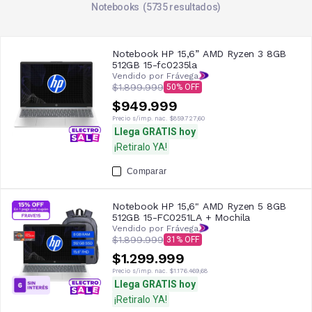
Notebooks
5735
resultados
Notebook HP 15,6” AMD Ryzen 3 8GB
512GB 15-fc0235la
Vendido por Frávega
$1.899.999
50
$949.999
Precio s/imp. nac.
$859.727,60
Llega GRATIS hoy
¡Retiralo YA!
Comparar
Notebook HP 15,6" AMD Ryzen 5 8GB
512GB 15-FC0251LA + Mochila
Vendido por Frávega
$1.899.999
31
$1.299.999
Precio s/imp. nac.
$1.176.469,68
Llega GRATIS hoy
¡Retiralo YA!