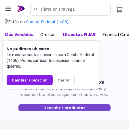
Estás en
Capital Federal
(
1406
)
Más Vendidos
Ofertas
18 cuotas FIJAS
Especial Caf
No pudimos ubicarte
Te mostramos las opciones para
Capital Federal
(
1406
). Podés cambiar tu ubicación cuando
quieras.
cambiar ubicación
cerrar
No encontramos resultados
Conocé nuestro catálogo de productos y
descubrí las ofertas que tenemos para vos.
Descubrir productos