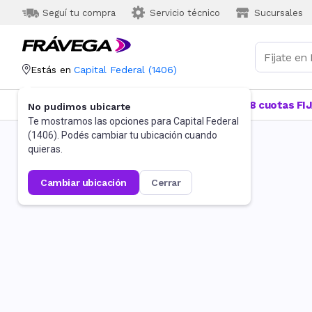
Seguí tu compra
Servicio técnico
Sucursales
Estás en
Capital Federal
(
1406
)
Categorías
Más Vendidos
Ofertas
18 cuotas FI
No pudimos ubicarte
Te mostramos las opciones para
Capital Federal
(
1406
). Podés cambiar tu ubicación cuando
quieras.
cambiar ubicación
cerrar