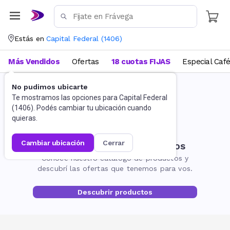
Estás en
Capital Federal
(
1406
)
Más Vendidos
Ofertas
18 cuotas FIJAS
Especial Caf
No pudimos ubicarte
Te mostramos las opciones para
Capital Federal
(
1406
). Podés cambiar tu ubicación cuando
quieras.
cambiar ubicación
cerrar
No encontramos resultados
Conocé nuestro catálogo de productos y
descubrí las ofertas que tenemos para vos.
Descubrir productos