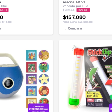
a
Aracna AR V1
r
Glic
Vendido por
Glic
$209.440
25
00
$157.080
c.
$112.200
Precio s/imp. nac.
$157.080
r
Comparar