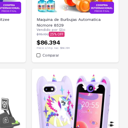
itzee
Maquina de Burbujas Automatica
Nicmore 8529
Vendido por
Glic
$115.192
25
$86.394
Precio s/imp. nac.
$86.394
Comparar