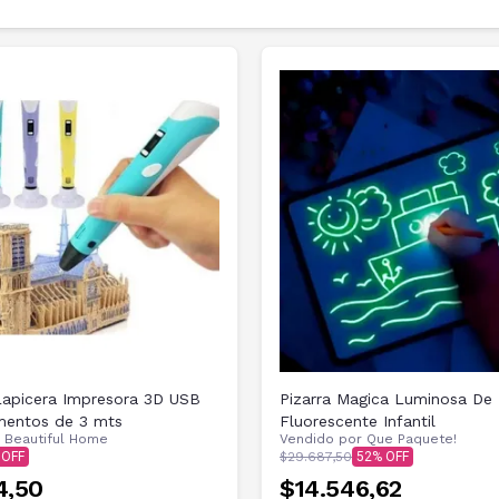
Lapicera Impresora 3D USB
Pizarra Magica Luminosa De 
mentos de 3 mts
Fluorescente Infantil
r
Beautiful Home
Vendido por
Que Paquete!
$29.687,50
52
4,50
$14.546,62