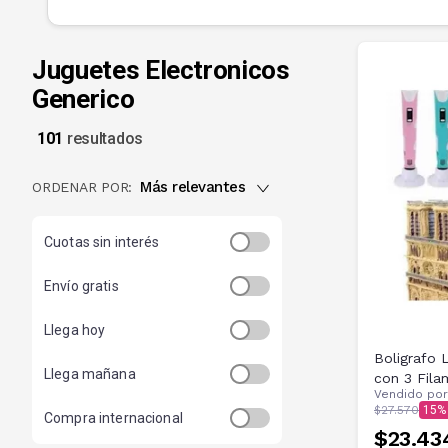
Juguetes Electronicos
Generico
101
resultados
Más relevantes
ORDENAR POR:
Cuotas sin interés
Envío gratis
Llega hoy
Boligrafo 
Llega mañana
con 3 Fila
Vendido po
$27.570
15
Compra internacional
$23.43