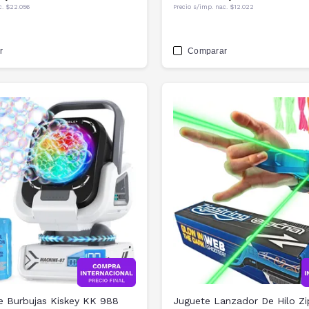
c.
$22.056
Precio s/imp. nac.
$12.022
r
Comparar
e Burbujas Kiskey KK 988
Juguete Lanzador De Hilo Zi