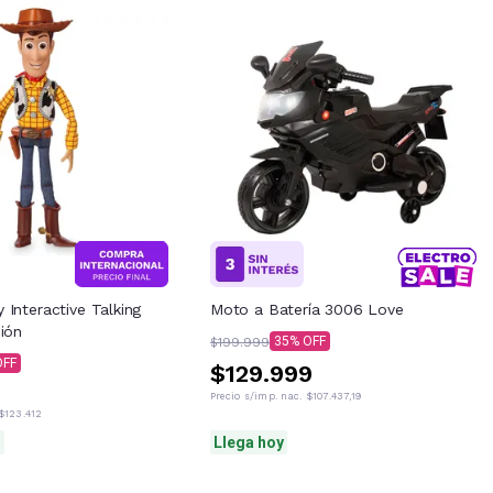
Interactive Talking
Moto a Batería 3006 Love
ión
35
$199.999
$129.999
Precio s/imp. nac.
$107.437,19
$123.412
S
Llega hoy