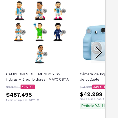
CAMPEONES DEL MUNDO x 65
Cámara de Impresión 
figuras + 2 exhibidores | MAYORISTA
de Juguete
50
33
$974.990
$74.999
$49.999
$487.495
Precio s/imp. nac.
$41.321,49
Precio s/imp. nac.
$487.495
¡Retiralo YA!
Llega ho