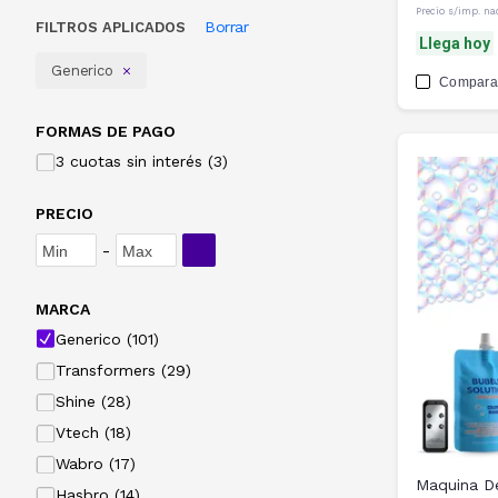
Precio s/imp. na
Borrar
FILTROS APLICADOS
Llega hoy
Generico
Compara
FORMAS DE PAGO
3 cuotas sin interés (3)
PRECIO
-
MARCA
Generico (101)
Transformers (29)
Shine (28)
Vtech (18)
Wabro (17)
Maquina D
Hasbro (14)