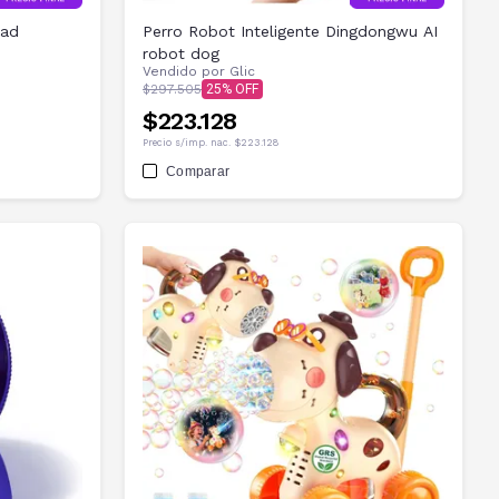
dad
Perro Robot Inteligente Dingdongwu AI
robot dog
Vendido por
Glic
$297.505
25
$223.128
Precio s/imp. nac.
$223.128
Comparar