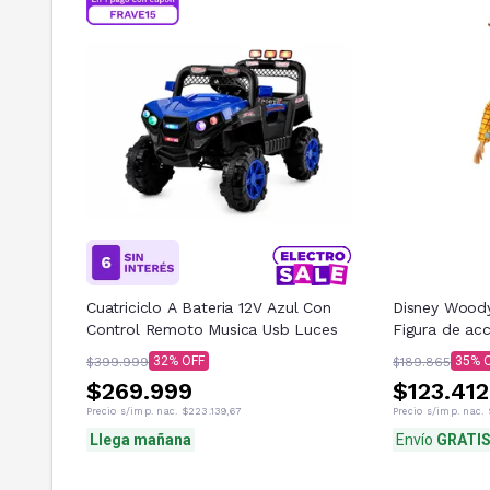
Cuatriciclo A Bateria 12V Azul Con
Disney Woody 
Control Remoto Musica Usb Luces
Figura de acc
32
35
$399.999
$189.865
$269.999
$123.412
Precio s/imp. nac.
$223.139,67
Precio s/imp. nac.
Llega mañana
Envío
GRATI