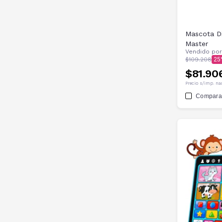
Mascota Di
Master
Vendido po
$109.208
25
$81.90
Precio s/imp. na
Compara