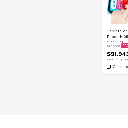
Tableta de
Peacurh 3
Vendido po
$122.590
25
$91.94
Precio s/imp. na
Compara