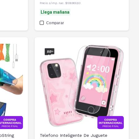
Precio s/imp. nac.
$109.900,83
Llega mañana
Comparar
pString
Telefono Inteligente De Juguete