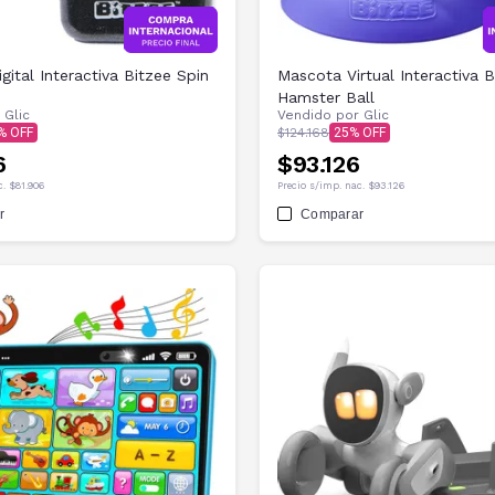
gital Interactiva Bitzee Spin
Mascota Virtual Interactiva B
Hamster Ball
r
Glic
Vendido por
Glic
$124.168
25
6
$93.126
c.
$81.906
Precio s/imp. nac.
$93.126
r
Comparar