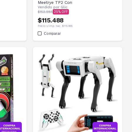
Meetrye TP2 Con
Vendido por
Glic
$153.985
25
$115.488
Precio s/imp. nac.
$115.488
Comparar