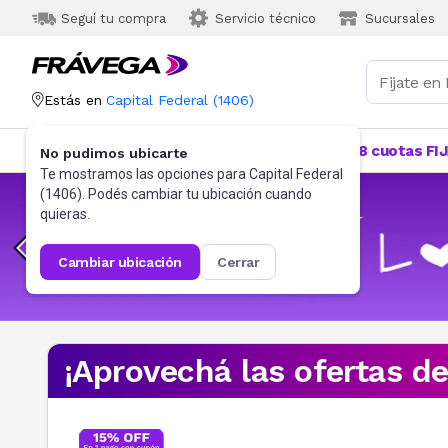
Seguí tu compra
Servicio técnico
Sucursales
Estás en
Capital Federal
(
1406
)
Categorías
Más Vendidos
Ofertas
18 cuotas FI
No pudimos ubicarte
Te mostramos las opciones para
Capital Federal
(
1406
). Podés cambiar tu ubicación cuando
quieras.
cambiar ubicación
cerrar
¡Aprovechá las ofertas d