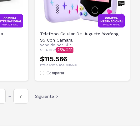
na
Telefono Celular De Juguete Yosfeng
S5 Con Camara
Vendido por
Glic
$154.088
25
$115.566
Precio s/imp. nac.
$115.566
Comparar
Siguiente >
7
•••