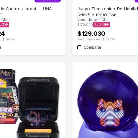
de Cuentos Infantil LUNA
Juego Electronico De Habili
E
Stickflip IP010 Con
r
Glic
Vendido por
Glic
$172.040
25
24
$129.030
c.
$159.324
Precio s/imp. nac.
$129.030
r
Comparar