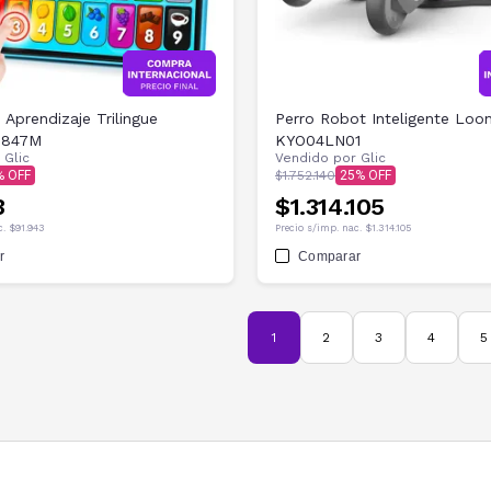
 Aprendizaje Trilingue
Perro Robot Inteligente Loo
5847M
KYO04LN01
r
Glic
Vendido por
Glic
$1.752.140
25
3
$1.314.105
c.
$91.943
Precio s/imp. nac.
$1.314.105
r
Comparar
1
2
3
4
5