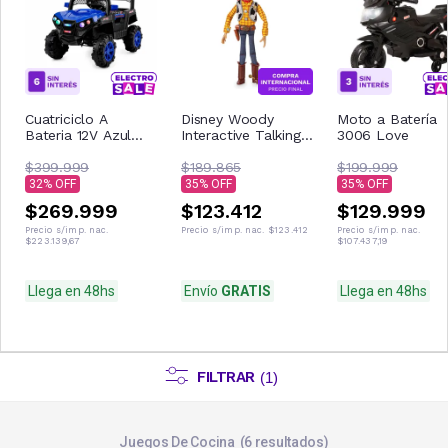
Cuatriciclo A
Disney Woody
Moto a Batería
Bateria 12V Azul
Interactive Talking
3006 Love
Con Control
Figura de acción
Remoto Musica Usb
$399.999
$189.865
$199.999
Luces
32
35
35
$269.999
$123.412
$129.999
Precio s/imp. nac.
Precio s/imp. nac.
$123.412
Precio s/imp. nac.
$223.139,67
$107.437,19
Llega en 48hs
Envío
GRATIS
Llega en 48hs
FILTRAR
(
1
)
Juegos De Cocina
6
resultados