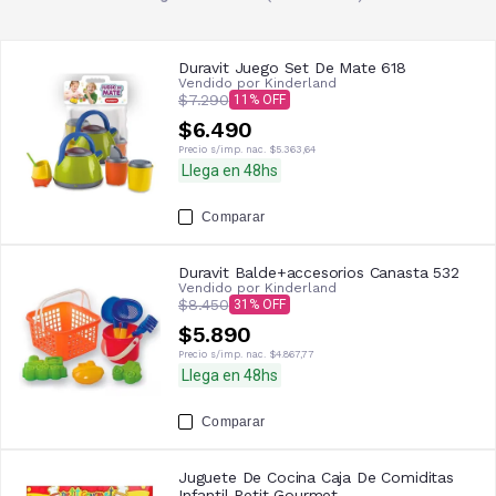
Duravit Juego Set De Mate 618
Vendido por
Kinderland
$7.290
11
$6.490
Precio s/imp. nac.
$5.363,64
Llega en 48hs
Comparar
Duravit Balde+accesorios Canasta 532
Vendido por
Kinderland
$8.450
31
$5.890
Precio s/imp. nac.
$4.867,77
Llega en 48hs
Comparar
Juguete De Cocina Caja De Comiditas
Infantil Petit Gourmet