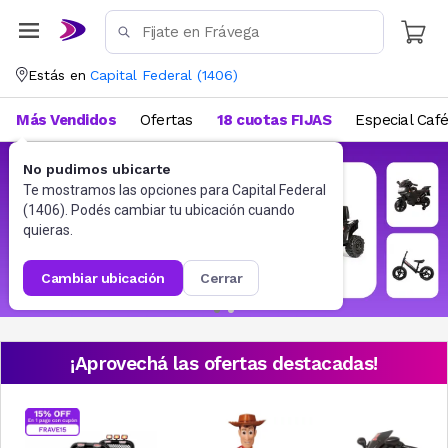
Estás en
Capital Federal
(
1406
)
Más Vendidos
Ofertas
18 cuotas FIJAS
Especial Caf
No pudimos ubicarte
Te mostramos las opciones para
Capital Federal
(
1406
). Podés cambiar tu ubicación cuando
quieras.
cambiar ubicación
cerrar
¡Aprovechá las ofertas destacadas!